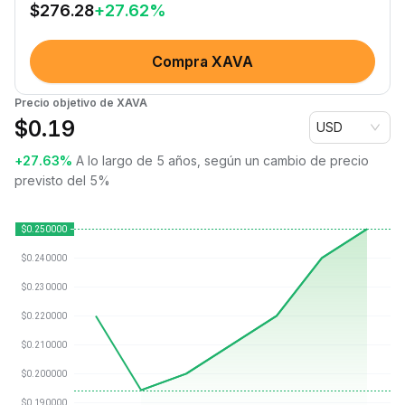
$
276.28
+
27.62
%
Compra XAVA
Precio objetivo de XAVA
$
0.19
USD
+27.63%
A lo largo de 5 años, según un cambio de precio
previsto del 5%