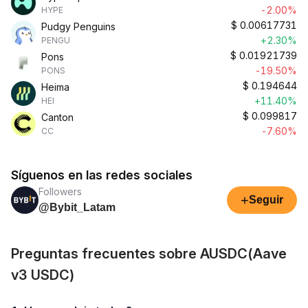
-2.00%
HYPE
$
0.00617731
Pudgy Penguins
+2.30%
PENGU
$
0.01921739
Pons
-19.50%
PONS
$
0.194644
Heima
+11.40%
HEI
$
0.099817
Canton
-7.60%
CC
Síguenos en las redes sociales
Followers
+
Seguir
@Bybit_Latam
Preguntas frecuentes sobre AUSDC(Aave
v3 USDC)