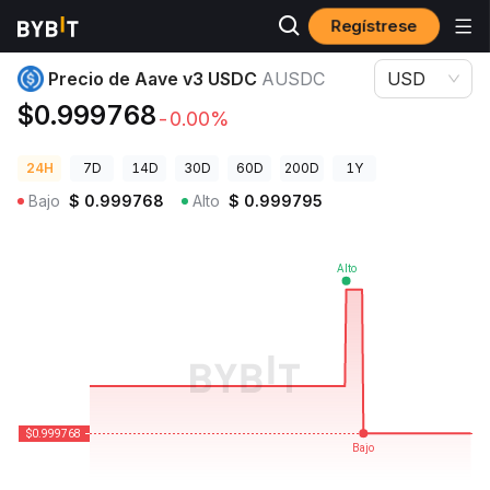
Regístrese
Precios de Criptomonedas
Precio de Aave v3 USDC AUSDC
Precio de Aave v3 USDC
AUSDC
USD
$0.999768
-0.00%
24H
7D
14D
30D
60D
200D
1Y
Bajo
$
0.999768
Alto
$
0.999795