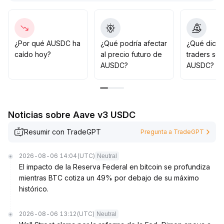
, la ventaja de cumplimiento normativo de AUSDC se
fortalece aún más
.
En el mediano y largo plazo, el avance regulatorio
impulsará una mayor asignación institucional y
¿Por qué AUSDC ha
¿Qué podría afectar
¿Qué dicen
fortalecerá la cuota de transacciones OTC
.
caído hoy?
al precio futuro de
traders so
Se recomienda aprovechar oportunidades de arbitraje
AUSDC?
AUSDC?
en el rango 0
.
999-1
.
003 en el corto plazo y mantener una sobreasignación
en el portafolio a mediano y largo plazo, con especial
Noticias sobre Aave v3 USDC
atención al ritmo de implementación de políticas y los
flujos de capital principales
.
Resumir con TradeGPT
Pregunta a TradeGPT
2026-08-06 14:04
(UTC)
Neutral
El impacto de la Reserva Federal en bitcoin se profundiza
mientras BTC cotiza un 49% por debajo de su máximo
histórico.
2026-08-06 13:12
(UTC)
Neutral