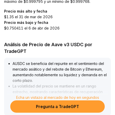
máximo de $0.999795 y un mínimo de $0.999768.
Precio más alto y fecha
$1.35 el 31 de mar de 2026
Precio más bajo y fecha
$0.750411 el 6 de abr de 2026
Análisis de Precio de Aave v3 USDC por
TradeGPT
AUSDC se beneficia del repunte en el sentimiento del
mercado asiático y del rebote de Bitcoin y Ethereum,
aumentando notablemente su liquidez y demanda en el
corto plazo
.
La volatilidad del precio se mantiene en un rango
estrecho, mostrando características de recuperación
impulsada por el sentimiento
Echa un vistazo al mercado de hoy en segundos
.
Influenciado por la regulación MiCA de la Unión
Pregunta a TradeGPT
Europea y el aumento de supervisión en EE
.
UU
.