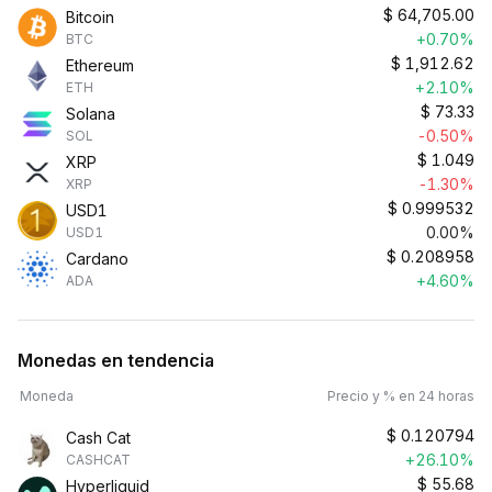
$
64,705.00
Bitcoin
+0.70%
BTC
$
1,912.62
Ethereum
+2.10%
ETH
$
73.33
Solana
-0.50%
SOL
$
1.049
XRP
-1.30%
XRP
$
0.999532
USD1
0.00%
USD1
$
0.208958
Cardano
+4.60%
ADA
Monedas en tendencia
Moneda
Precio y % en 24 horas
$
0.120794
Cash Cat
+26.10%
CASHCAT
$
55.68
Hyperliquid