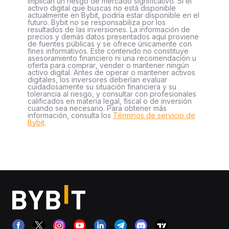
implican un riesgo de mercado significativo. Si el
activo digital que buscas no está disponible
actualmente en Bybit, podría estar disponible en el
futuro. Bybit no se responsabiliza por los
resultados de las inversiones. La información de
precios y demás datos presentados aquí proviene
de fuentes públicas y se ofrece únicamente con
fines informativos. Este contenido no constituye
asesoramiento financiero ni una recomendación u
oferta para comprar, vender o mantener ningún
activo digital. Antes de operar o mantener activos
digitales, los inversores deberían evaluar
cuidadosamente su situación financiera y su
tolerancia al riesgo, y consultar con profesionales
calificados en materia legal, fiscal o de inversión
cuando sea necesario. Para obtener más
información, consulta los
Términos de servicio de
Bybit
.