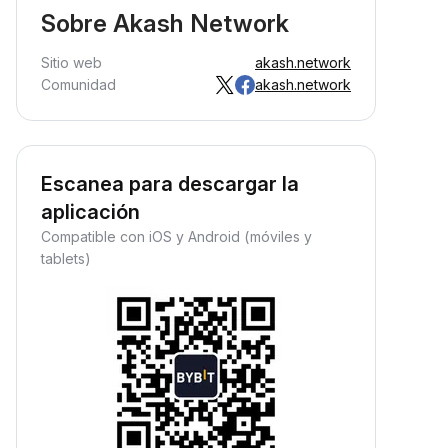
Sobre Akash Network
Sitio web
akash.network
Comunidad
akash.network
Escanea para descargar la
aplicación
Compatible con iOS y Android (móviles y
tablets)
Gana ingresos pasivos
ana recompensas pasivas:
eposita tus fondos y observa
ómo crecen.