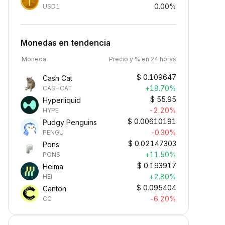
0.00%
USD1
Monedas en tendencia
Moneda
Precio y % en 24 horas
$
0.109647
Cash Cat
+18.70%
CASHCAT
$
55.95
Hyperliquid
-2.20%
HYPE
$
0.00610191
Pudgy Penguins
-0.30%
PENGU
$
0.02147303
Pons
+11.50%
PONS
$
0.193917
Heima
+2.80%
HEI
$
0.095404
Canton
-6.20%
CC