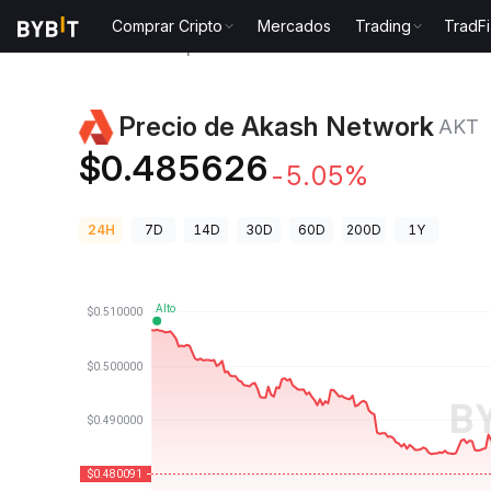
Comprar Cripto
Mercados
Trading
TradFi
Precios de Criptomonedas
Precio de Akash Networ
Precio de Akash Network
AKT
$0.485626
-5.05%
24H
7D
14D
30D
60D
200D
1Y