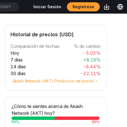
Regístrese
Iniciar Sesión
/USDT
Historial de precios (USD)
Comparación de fechas
% de cambio
Hoy
-5.05%
7 días
+8.19%
14 días
-6.44%
30 días
-22.11%
Akash Network (AKT) Predicción de precio
¿Cómo te sientes acerca de Akash
Network (AKT) hoy?
50
%
50
%