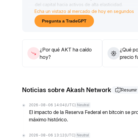
del capital hacia activos de alta elasticidad
.
Echa un vistazo al mercado de hoy en segundos
Aunque técnicamente AKT ha roto el canal descend
toma de ganancias; si no logra mantenerse por en
Pregunta a TradeGPT
48 USD, existe el riesgo de retomar la tendencia b
Se recomienda monitorear la liquidez del mercado 
prudente a corto plazo y esperar pacientemente se
¿Por qué AKT ha caído
¿Qué pod
hoy?
precio 
Noticias sobre Akash Network
Resumir
2026-08-06 14:04
(UTC)
Neutral
El impacto de la Reserva Federal en bitcoin se 
máximo histórico.
2026-08-06 13:12
(UTC)
Neutral