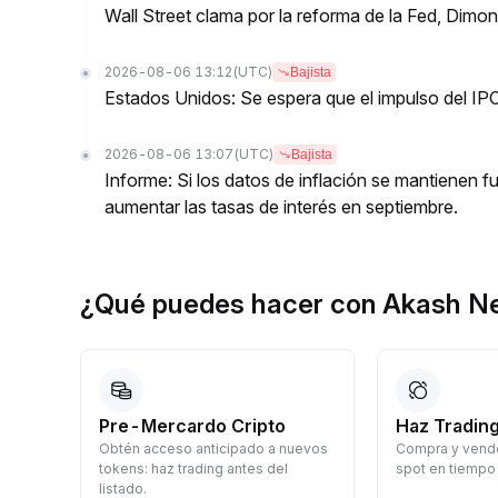
Wall Street clama por la reforma de la Fed, Dimo
2026-08-06 13:12
(UTC)
Bajista
Estados Unidos: Se espera que el impulso del IPC
2026-08-06 13:07
(UTC)
Bajista
Informe: Si los datos de inflación se mantienen f
aumentar las tasas de interés en septiembre.
¿Qué puedes hacer con Akash N
Pre-Mercardo Cripto
Haz Trading
Obtén acceso anticipado a nuevos
Compra y vende
a
tokens: haz trading antes del
spot en tiempo 
listado.