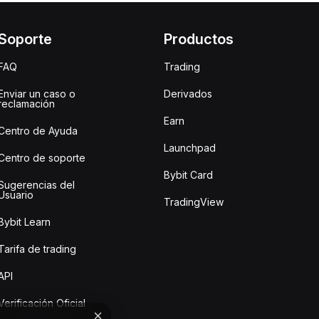
Soporte
Productos
FAQ
Trading
Enviar un caso o
Derivados
reclamación
Earn
Centro de Ayuda
Launchpad
Centro de soporte
Bybit Card
Sugerencias del
Usuario
TradingView
Bybit Learn
Tarifa de trading
API
Verificación Oficial