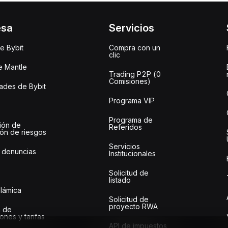
esa
Servicios
e Bybit
Compra con un
clic
e Mantle
Trading P2P (0
Comisiones)
des de Bybit
Programa VIP
Programa de
ión de
Referidos
ión de riesgos
Servicios
 denuncias
Institucionales
Solicitud de
listado
slámica
Solicitud de
proyecto RWA
 de
ones y tarifas
API de impuestos