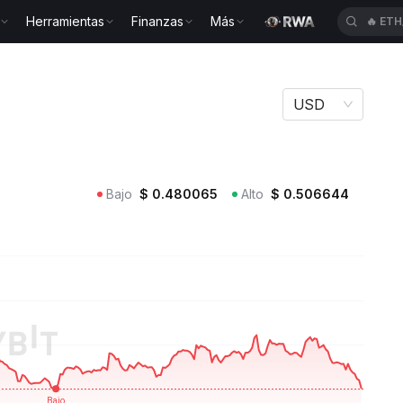
Herramientas
Finanzas
Más
🔥
ETH
k AKT
USD
Bajo
$
0.480065
Alto
$
0.506644