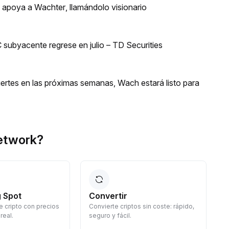
n apoya a Wachter, llamándolo visionario
 subyacente regrese en julio – TD Securities
uertes en las próximas semanas, Wach estará listo para
etwork?
 Spot
Convertir
 cripto con precios
Convierte criptos sin coste: rápido,
G
real.
seguro y fácil.
d
c