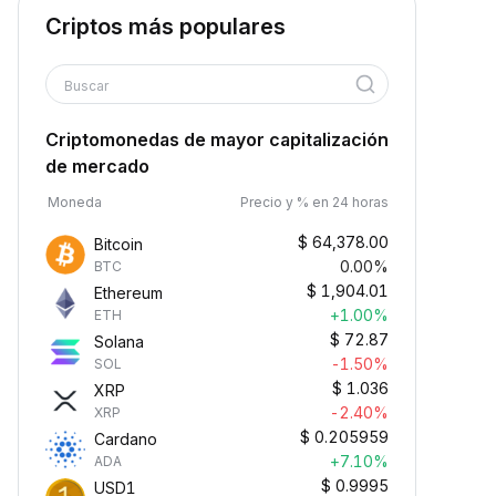
Criptos más populares
Buscar
Criptomonedas de mayor capitalización
de mercado
Moneda
Precio y % en 24 horas
$
64,378.00
Bitcoin
0.00%
BTC
$
1,904.01
Ethereum
+1.00%
ETH
$
72.87
Solana
-1.50%
SOL
$
1.036
XRP
-2.40%
XRP
$
0.205959
Cardano
+7.10%
ADA
$
0.9995
USD1