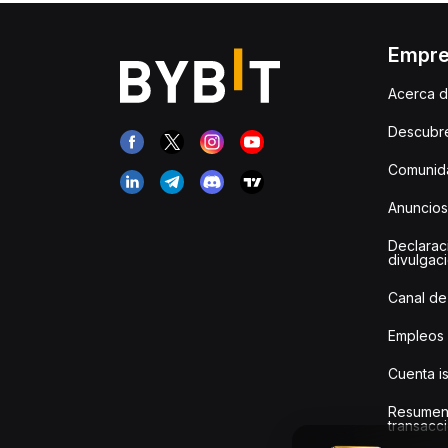
Empr
Acerca d
Descubr
Comunida
Anuncios
Declarac
divulgac
Canal de
Empleos
Cuenta i
Resumen
transacci