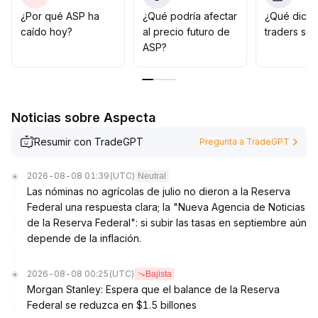
observación
.
¿Por qué ASP ha
¿Qué podría afectar
¿Qué dicen
Actualmente, el precio se consolida en torno a la zona
caído hoy?
al precio futuro de
traders so
de 0
.
ASP?
0124, sin catalizadores fuertes, y la dirección futura
dependerá de señales macroeconómicas e industriales
.
Se recomienda gestionar posiciones dinámicamente,
prestar atención al soporte en el rango de 0
.
Noticias sobre Aspecta
0110/0
.
0120 y esperar eventos clave como una actualización
Resumir con TradeGPT
Pregunta a TradeGPT
ecológica o mayor claridad regulatoria para impulsar la
próxima tendencia; a medio-largo plazo, el foco debe
2026-08-08 01:39
(UTC)
Neutral
seguir siendo los fundamentos del proyecto y el
Las nóminas no agrícolas de julio no dieron a la Reserva
progreso en cumplimiento normativo
.
Federal una respuesta clara; la "Nueva Agencia de Noticias
de la Reserva Federal": si subir las tasas en septiembre aún
depende de la inflación.
2026-08-08 00:25
(UTC)
Bajista
Morgan Stanley: Espera que el balance de la Reserva
Federal se reduzca en $1.5 billones