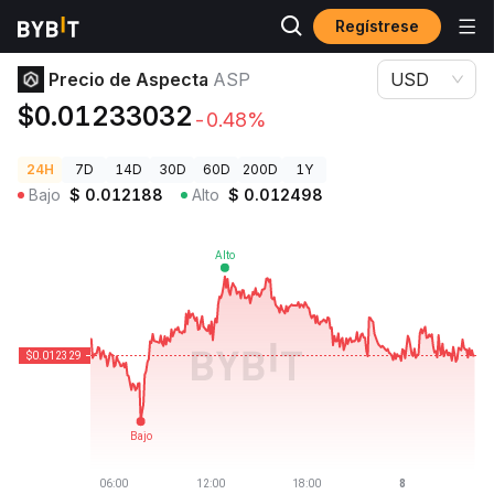
Regístrese
Precios de Criptomonedas
Precio de Aspecta ASP
Precio de Aspecta
ASP
USD
$0.01233032
-0.48%
24H
7D
14D
30D
60D
200D
1Y
Bajo
$
0.012188
Alto
$
0.012498