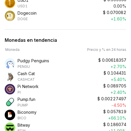
USD1
0.00%
USD1
$
0.070082
Dogecoin
+1.60%
DOGE
Monedas en tendencia
Moneda
Precio y % en 24 horas
$
0.00618357
Pudgy Penguins
+2.70%
PENGU
$
0.104431
Cash Cat
+5.40%
CASHCAT
$
0.089705
Pi Network
+2.40%
PI
$
0.00227497
Pump.fun
-4.50%
PUMP
$
0.057819
Biconomy
+66.10%
BICO
$
0.186074
Bitway
+11.00%
BTW