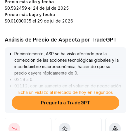
Precio más alto y fecha
$0.582459 el 24 de jul de 2025
Precio más bajo y fecha
$0.01030035 el 29 de jul de 2026
Análisis de Precio de Aspecta por TradeGPT
Recientemente, ASP se ha visto afectado por la
corrección de las acciones tecnológicas globales y la
incertidumbre macroeconómica, haciendo que su
precio cayera rápidamente de 0
.
0219 a 0
.
01112, con un aumento en el volumen de negociación
que refleja un predominio del pánico
Echa un vistazo al mercado de hoy en segundos
.
Aunque a corto plazo hubo un repunte impulsado por la
Pregunta a TradeGPT
recuperación de las acciones estadounidenses,
alcanzando los 0
.
01914, la presión en niveles altos y la mayor volatilidad
mantienen al mercado en una lucha indecisa entre
compradores y vendedores, bajo una actitud de