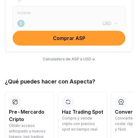
Invierte
USD
$
Comprar ASP
→
Calculadora de ASP a USD
¿Qué puedes hacer con Aspecta?
Pre-Mercardo
Haz Trading Spot
Convertir
Compra y vende
Convierte cr
Cripto
cripto con precios
coste: rápid
Obtén acceso
spot en tiempo real.
y fácil.
anticipado a nuevos
tokens: haz trading