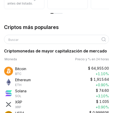
antes del listado.
Criptos más populares
Buscar
Criptomonedas de mayor capitalización de mercado
Moneda
Precio y % en 24 horas
$
64,955.00
Bitcoin
+1.10%
BTC
$
1,915.64
Ethereum
+0.90%
ETH
$
74.60
Solana
+3.10%
SOL
$
1.035
XRP
+0.90%
XRP
$
0.999936