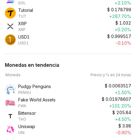
+2.10%
SOL
$
0.178799
Tutorial
+287.70%
TUT
$
1.032
XRP
+0.20%
XRP
$
0.999517
USD1
-0.10%
USD1
Monedas en tendencia
Moneda
Precio y % en 24 horas
$
0.0063517
Pudgy Penguins
+1.50%
PENGU
$
0.01978607
Fake World Assets
+101.20%
FWA
$
205.84
Bittensor
+4.50%
TAO
$
3.98
Uniswap
-0.90%
UNI