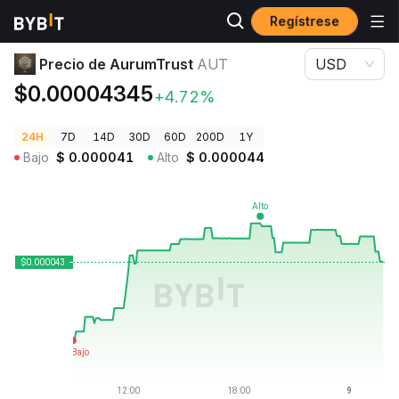
Regístrese
Precios de Criptomonedas
Precio de AurumTrust AUT
Precio de AurumTrust
AUT
USD
$0.00004345
+4.72%
24H
7D
14D
30D
60D
200D
1Y
Bajo
$
0.000041
Alto
$
0.000044