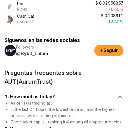
$
0.02956857
Pons
-6.50%
PONS
$
0.108911
Cash Cat
+14.80%
CASHCAT
Síguenos en las redes sociales
Followers
+
Seguir
@Bybit_Latam
Preguntas frecuentes sobre
AUT(AurumTrust)
1. How much is today?
As of , () is trading at .
In the last 24 hours, the lowest price is , and the highest
price is , with a trading volume of .
The market cap is , ranking it # among all cryptocurrencies.