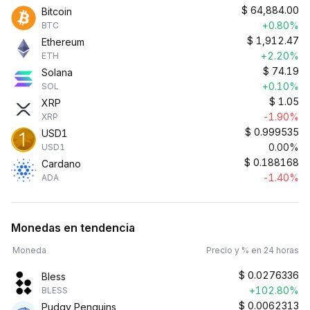
$
64,884.00
Bitcoin
+0.80%
BTC
$
1,912.47
Ethereum
+2.20%
ETH
$
74.19
Solana
+0.10%
SOL
$
1.05
XRP
-1.90%
XRP
$
0.999535
USD1
0.00%
USD1
$
0.188168
Cardano
-1.40%
ADA
Monedas en tendencia
Moneda
Precio y % en 24 horas
$
0.0276336
Bless
+102.80%
BLESS
$
0.0062313
Pudgy Penguins