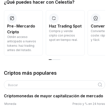
¿Qué puedes hacer con Celestia?
Pre-Mercardo
Haz Trading Spot
Convertir
Compra y vende
Convierte cr
Cripto
cripto con precios
coste: rápid
Obtén acceso
spot en tiempo real.
y fácil.
anticipado a nuevos
tokens: haz trading
antes del listado.
Criptos más populares
Buscar
Criptomonedas de mayor capitalización de mercado
Moneda
Precio y % en 24 horas