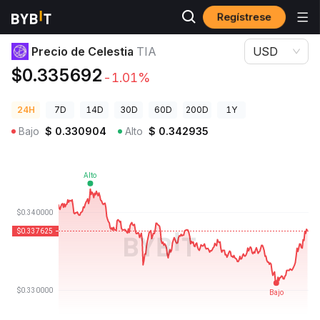
Regístrese
Precios de Criptomonedas
Precio de Celestia TIA
Precio de Celestia
TIA
USD
$0.335692
-1.01%
24H
7D
14D
30D
60D
200D
1Y
Bajo
$
0.330904
Alto
$
0.342935