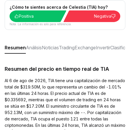
¿Cómo te sientes acerca de Celestia (TIA) hoy?
Positiva
Negativa
Nota: La información es solo para referencia.
Resumen
Análisis
Noticias
Trading
Exchange
Invertir
Clasifica
Resumen del precio en tiempo real de TIA
Al 6 de ago de 2026, TIA tiene una capitalización de mercado
total de $319.50M, lo que representa un cambio del -1.01%
en las últimas 24 horas. El precio actual de TIA es de
$0.335692, mientras que el volumen de trading en 24 horas
se sitúa en $17.20M. El suministro circulante de TIA es de
952.13M, con un suministro máximo de --. Por capitalización
de mercado, TIA ocupa el puesto 121 entre todas las
criptomonedas. En las últimas 24 horas, TIA alcanzó un máximo