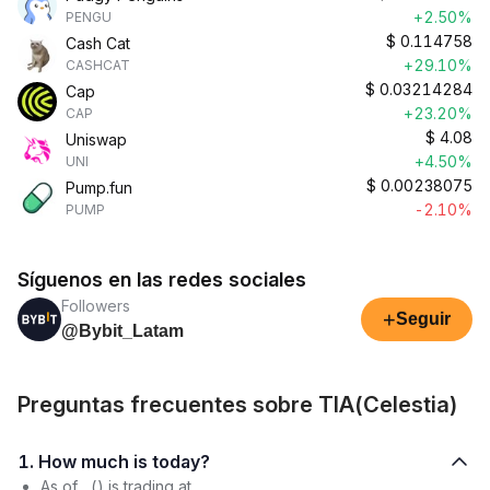
+2.50%
PENGU
$
0.114758
Cash Cat
+29.10%
CASHCAT
$
0.03214284
Cap
+23.20%
CAP
$
4.08
Uniswap
+4.50%
UNI
$
0.00238075
Pump.fun
-2.10%
PUMP
Síguenos en las redes sociales
Followers
+
Seguir
@Bybit_Latam
Preguntas frecuentes sobre TIA(Celestia)
1. How much is today?
As of , () is trading at .