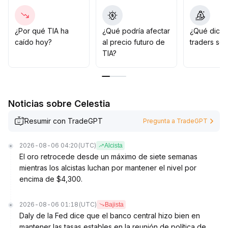
oportunidad de alzas impulsadas por el aumento en la
demanda de aplicaciones IA y la asignación de fondos
institucionales
.
¿Por qué TIA ha
¿Qué podría afectar
¿Qué dicen
caído hoy?
al precio futuro de
traders sob
TIA?
Noticias sobre Celestia
Resumir con TradeGPT
Pregunta a TradeGPT
2026-08-06 04:20
(UTC)
Alcista
El oro retrocede desde un máximo de siete semanas
mientras los alcistas luchan por mantener el nivel por
encima de $4,300.
2026-08-06 01:18
(UTC)
Bajista
Daly de la Fed dice que el banco central hizo bien en
mantener las tasas estables en la reunión de política de