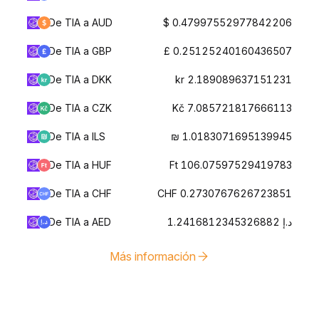
De TIA a AUD
$ 0.47997552977842206
De TIA a GBP
£ 0.25125240160436507
De TIA a DKK
kr 2.189089637151231
De TIA a CZK
Kč 7.085721817666113
De TIA a ILS
₪ 1.0183071695139945
De TIA a HUF
Ft 106.07597529419783
De TIA a CHF
CHF 0.2730767626723851
De TIA a AED
د.إ 1.2416812345326882
Más información