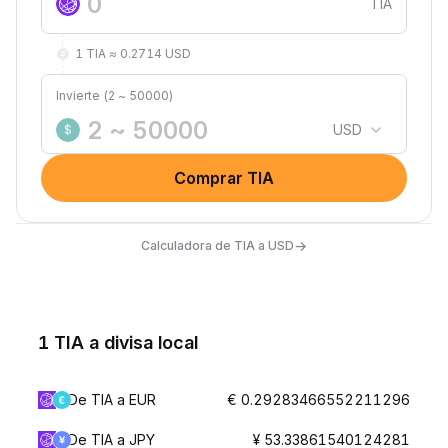
TIA
1 TIA ≈ 0.2714 USD
Invierte (2 ~ 50000)
USD
$
Comprar TIA
→
Calculadora de TIA a USD
1 TIA a divisa local
De TIA a EUR
€ 0.29283466552211296
De TIA a JPY
¥ 53.33861540124281