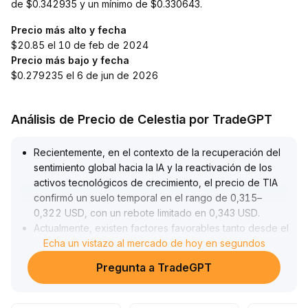
de $0.342935 y un mínimo de $0.330643.
Precio más alto y fecha
$20.85 el 10 de feb de 2024
Precio más bajo y fecha
$0.279235 el 6 de jun de 2026
Análisis de Precio de Celestia por TradeGPT
Recientemente, en el contexto de la recuperación del
sentimiento global hacia la IA y la reactivación de los
activos tecnológicos de crecimiento, el precio de TIA
confirmó un suelo temporal en el rango de 0,315–
0,322 USD, con un rebote limitado en 0,343 USD
.
Actualmente, existen factores favorables tanto desde el
flujo de capitales como desde las políticas
Echa un vistazo al mercado de hoy en segundos
.
Si el volumen acompaña y logra romper los 0,343 USD,
Pregunta a TradeGPT
podría iniciarse una nueva tendencia alcista
.
Se recomienda seguir de cerca la solidez del soporte
de 0,322 USD en el corto plazo; a largo plazo, existe la