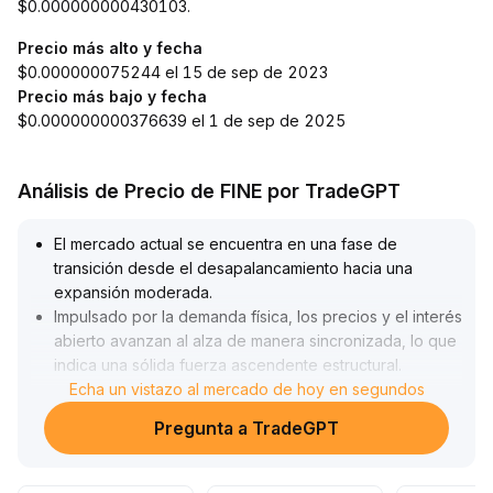
$0.000000000430103.
Precio más alto y fecha
$0.000000075244 el 15 de sep de 2023
Precio más bajo y fecha
$0.000000000376639 el 1 de sep de 2025
Análisis de Precio de FINE por TradeGPT
El mercado actual se encuentra en una fase de
transición desde el desapalancamiento hacia una
expansión moderada
.
Impulsado por la demanda física, los precios y el interés
abierto avanzan al alza de manera sincronizada, lo que
indica una sólida fuerza ascendente estructural
.
Las fluctuaciones a corto plazo no alteran la tendencia
Echa un vistazo al mercado de hoy en segundos
positiva a medio plazo, mientras que la confianza del
Pregunta a TradeGPT
capital se recupera gradualmente
.
Operar siguiendo la tendencia es preferible a buscar
extremos de corto plazo
.