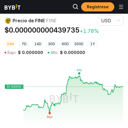
Regístrese
Precios de Criptomonedas
Precio de FINE FINE
Precio de FINE
FINE
USD
$0.000000000439735
+1.78%
24H
7D
14D
30D
60D
200D
1Y
Bajo
$
0.000000
Alto
$
0.000000