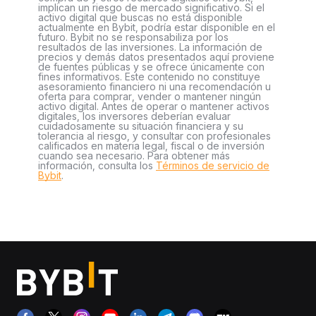
implican un riesgo de mercado significativo. Si el
activo digital que buscas no está disponible
actualmente en Bybit, podría estar disponible en el
futuro. Bybit no se responsabiliza por los
resultados de las inversiones. La información de
precios y demás datos presentados aquí proviene
de fuentes públicas y se ofrece únicamente con
fines informativos. Este contenido no constituye
asesoramiento financiero ni una recomendación u
oferta para comprar, vender o mantener ningún
activo digital. Antes de operar o mantener activos
digitales, los inversores deberían evaluar
cuidadosamente su situación financiera y su
tolerancia al riesgo, y consultar con profesionales
calificados en materia legal, fiscal o de inversión
cuando sea necesario. Para obtener más
información, consulta los
Términos de servicio de
Bybit
.