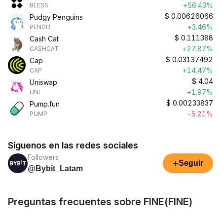
+56.43%
BLESS
$
0.00626066
Pudgy Penguins
+3.46%
PENGU
$
0.111388
Cash Cat
+27.87%
CASHCAT
$
0.03137492
Cap
+14.47%
CAP
$
4.04
Uniswap
+1.97%
UNI
$
0.00233837
Pump.fun
-5.21%
PUMP
Síguenos en las redes sociales
Followers
+
Seguir
@Bybit_Latam
Preguntas frecuentes sobre FINE(FINE)