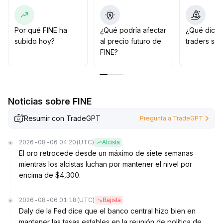
Los fundamentales mejoran a medio y largo plazo, pero
conviene estar atentos a divergencias negativas en
máximos y a anomalías en volumen y precio
.
Por qué FINE ha
¿Qué podría afectar
¿Qué dicen
Se recomienda vigilar la dinámica de transacciones y
subido hoy?
al precio futuro de
traders so
posiciones abiertas, posicionarse en retrocesos y
FINE?
controlar estrictamente las ganancias y pérdidas para
evitar correcciones temporales
.
Se mantiene una visión alcista de rango con atención a
medias móviles y soportes clave
.
Noticias sobre FINE
Resumir con TradeGPT
Pregunta a TradeGPT
2026-08-06 04:20
(UTC)
Alcista
El oro retrocede desde un máximo de siete semanas
mientras los alcistas luchan por mantener el nivel por
encima de $4,300.
2026-08-06 01:18
(UTC)
Bajista
Daly de la Fed dice que el banco central hizo bien en
mantener las tasas estables en la reunión de política de