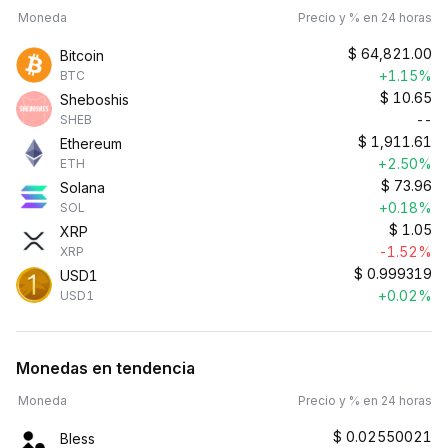
Moneda
Precio y % en 24 horas
$
64,821.00
Bitcoin
+1.15%
BTC
$
10.65
Sheboshis
--
SHEB
$
1,911.61
Ethereum
+2.50%
ETH
$
73.96
Solana
+0.18%
SOL
$
1.05
XRP
-1.52%
XRP
$
0.999319
USD1
+0.02%
USD1
Monedas en tendencia
Moneda
Precio y % en 24 horas
$
0.02550021
Bless