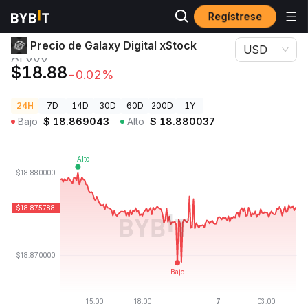
Regístrese
Precios de Criptomonedas
Precio de Galaxy Digital xStock GLXYX
Precio de Galaxy Digital xStock
USD
GLXYX
$18.88
-0.02%
24H
7D
14D
30D
60D
200D
1Y
Bajo
$
18.869043
Alto
$
18.880037