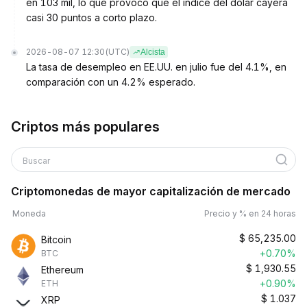
en 103 mil, lo que provocó que el índice del dólar cayera
casi 30 puntos a corto plazo.
2026-08-07 12:30
(UTC)
Alcista
La tasa de desempleo en EE.UU. en julio fue del 4.1%, en
comparación con un 4.2% esperado.
Criptos más populares
Buscar
Criptomonedas de mayor capitalización de mercado
Moneda
Precio y % en 24 horas
$
65,235.00
Bitcoin
+0.70%
BTC
$
1,930.55
Ethereum
+0.90%
ETH
$
1.037
XRP