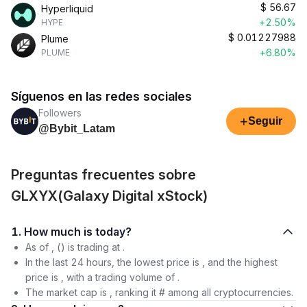
$
56.67
Hyperliquid
+2.50%
HYPE
$
0.01227988
Plume
+6.80%
PLUME
Síguenos en las redes sociales
Followers
+
Seguir
@Bybit_Latam
Preguntas frecuentes sobre
GLXYX(Galaxy Digital xStock)
1. How much is today?
As of , () is trading at .
In the last 24 hours, the lowest price is , and the highest
price is , with a trading volume of .
The market cap is , ranking it # among all cryptocurrencies.