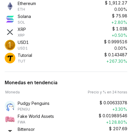
$
1,912.27
Ethereum
0.00%
ETH
$
75.98
Solana
+2.80%
SOL
$
1.038
XRP
+0.50%
XRP
$
0.999516
USD1
0.00%
USD1
$
0.143487
Tutorial
+267.30%
TUT
Monedas en tendencia
Moneda
Precio y % en 24 horas
$
0.00633378
Pudgy Penguins
+3.30%
PENGU
$
0.01989546
Fake World Assets
+128.80%
FWA
$
207.69
Bittensor