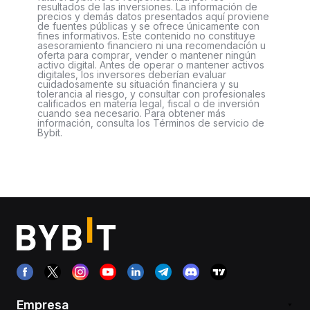
resultados de las inversiones. La información de
precios y demás datos presentados aquí proviene
de fuentes públicas y se ofrece únicamente con
fines informativos. Este contenido no constituye
asesoramiento financiero ni una recomendación u
oferta para comprar, vender o mantener ningún
activo digital. Antes de operar o mantener activos
digitales, los inversores deberían evaluar
cuidadosamente su situación financiera y su
tolerancia al riesgo, y consultar con profesionales
calificados en materia legal, fiscal o de inversión
cuando sea necesario. Para obtener más
información, consulta los Términos de servicio de
Bybit.
Empresa