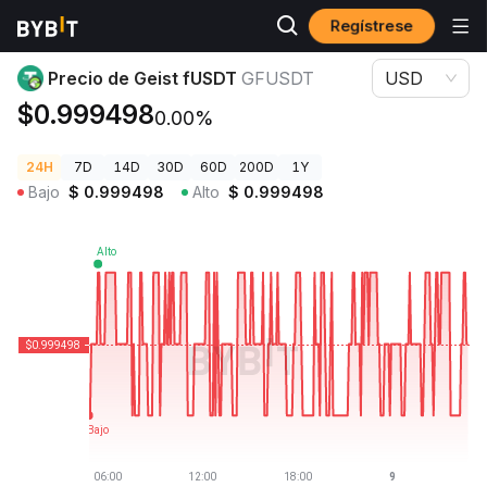
Regístrese
Precios de Criptomonedas
Precio de Geist fUSDT GFUSDT
Precio de Geist fUSDT
GFUSDT
USD
$0.999498
0.00%
24H
7D
14D
30D
60D
200D
1Y
Bajo
$
0.999498
Alto
$
0.999498