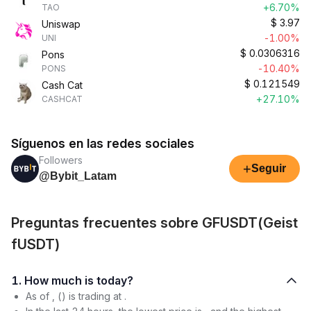
+6.70%
TAO
$
3.97
Uniswap
-1.00%
UNI
$
0.0306316
Pons
-10.40%
PONS
$
0.121549
Cash Cat
+27.10%
CASHCAT
Síguenos en las redes sociales
Followers
+
Seguir
@Bybit_Latam
Preguntas frecuentes sobre GFUSDT(Geist
fUSDT)
1. How much is today?
As of , () is trading at .