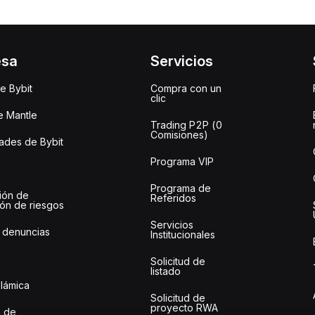
esa
Servicios
e Bybit
Compra con un
clic
e Mantle
Trading P2P (0
Comisiones)
des de Bybit
Programa VIP
Programa de
ión de
Referidos
ión de riesgos
Servicios
 denuncias
Institucionales
Solicitud de
listado
slámica
Solicitud de
proyecto RWA
 de