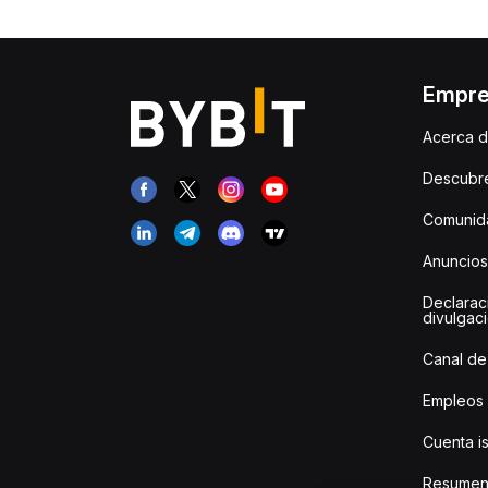
Empr
Acerca d
Descubr
Comunida
Anuncios
Declarac
divulgac
Canal de
Empleos
Cuenta i
Resumen