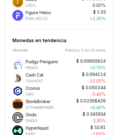
0.00%
USD1
$
1.03
Figure Heloc
+2.30%
FIGR_HELOC
Monedas en tendencia
Moneda
Precio y % en 24 horas
$
0.00600924
Pudgy Penguins
+0.70%
PENGU
$
0.094114
Cash Cat
-10.00%
CASHCAT
$
0.050244
Cronos
-5.40%
CRO
$
0.02308426
StonkBroker
+6.40%
STONKBROKER
$
0.345934
Ondo
-3.30%
ONDO
$
53.91
Hyperliquid
-3.60%
HYPE