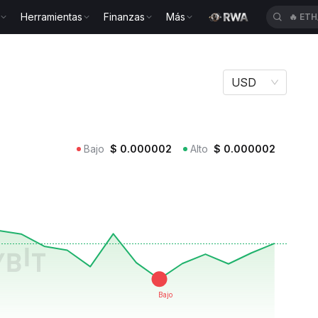
🔥
ETH
Herramientas
Finanzas
Más
🔥
HYP
USD
Bajo
$
0.000002
Alto
$
0.000002