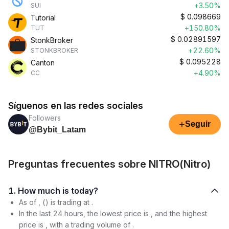
+3.50%
SUI
$
0.098669
Tutorial
+150.80%
TUT
$
0.02891597
StonkBroker
+22.60%
STONKBROKER
$
0.095228
Canton
+4.90%
CC
Síguenos en las redes sociales
Followers
+
Seguir
@Bybit_Latam
Preguntas frecuentes sobre NITRO(Nitro)
1. How much is today?
As of , () is trading at .
In the last 24 hours, the lowest price is , and the highest
price is , with a trading volume of .