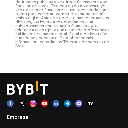
de fuentes públicas y se ofrece únicamente con
fines informativos. Este contenido no constituye
asesoramiento financiero ni una recomendación u
oferta para comprar, vender o mantener ningún
activo digital. Antes de operar o mantener activos
digitales, los inversores deberían evaluar
cuidadosamente su situación financiera y su
tolerancia al riesgo, y consultar con profesionales
calificados en materia legal, fiscal o de inversión
cuando sea necesario. Para obtener más
información, consulta los Términos de servicio de
Bybit.
Empresa