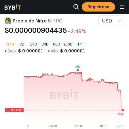
Regístrese
Precios de Criptomonedas
Precio de Nitro NITRO
Precio de Nitro
NITRO
USD
$0.000000904435
-2.49%
24H
7D
14D
30D
60D
200D
1Y
Bajo
$
0.000001
Alto
$
0.000001