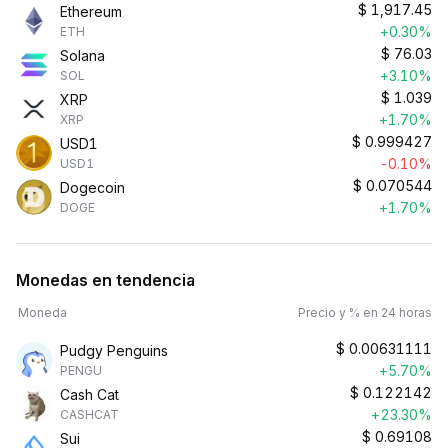
$
1,917.45
Ethereum
+0.30%
ETH
$
76.03
Solana
+3.10%
SOL
$
1.039
XRP
+1.70%
XRP
$
0.999427
USD1
-0.10%
USD1
$
0.070544
Dogecoin
+1.70%
DOGE
Monedas en tendencia
Moneda
Precio y % en 24 horas
$
0.00631111
Pudgy Penguins
+5.70%
PENGU
$
0.122142
Cash Cat
+23.30%
CASHCAT
$
0.69108
Sui