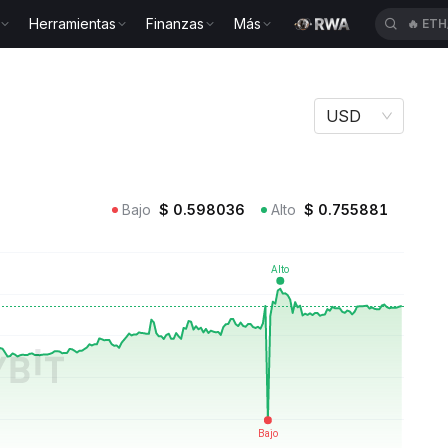
Herramientas
Finanzas
Más
🔥
SP
SN24
USD
Bajo
$
0.598036
Alto
$
0.755881