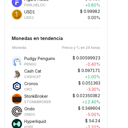
+0.80%
FIGR_HELOC
$
0.99982
USD1
0.00%
USD1
Monedas en tendencia
Moneda
Precio y % en 24 horas
$
0.00599923
Pudgy Penguins
-0.40%
PENGU
$
0.097171
Cash Cat
+1.00%
CASHCAT
$
0.051363
Cronos
-3.30%
CRO
$
0.02350382
StonkBroker
+12.40%
STONKBROKER
$
0.349604
Ondo
-5.00%
ONDO
$
54.24
Hyperliquid
-3.20%
HYPE