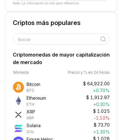
Nota: La información es solo para referencia.
Criptos más populares
Buscar
Criptomonedas de mayor capitalización
de mercado
Moneda
Precio y % en 24 horas
$
64,922.00
Bitcoin
+0.70%
BTC
$
1,912.97
Ethereum
+0.30%
ETH
$
1.025
XRP
-1.10%
XRP
$
73.70
Solana
+1.30%
SOL
$
1.028
Figure Heloc