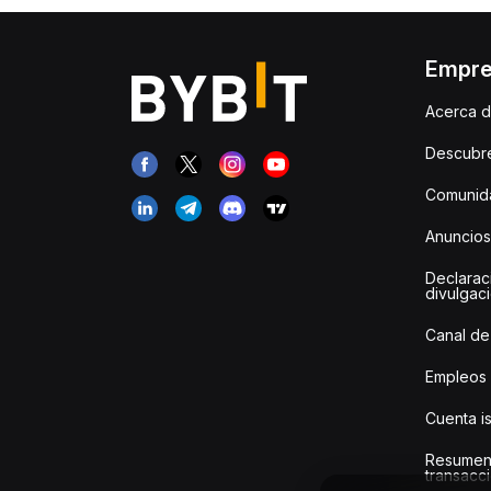
Empr
Acerca d
Descubr
Comunida
Anuncios
Declarac
divulgac
Canal de
Empleos
Cuenta i
Resumen
transacci