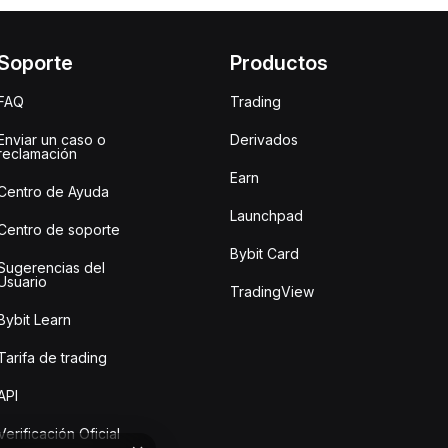
Soporte
Productos
FAQ
Trading
Enviar un caso o
Derivados
reclamación
Earn
Centro de Ayuda
Launchpad
Centro de soporte
Bybit Card
Sugerencias del
Usuario
TradingView
Bybit Learn
Tarifa de trading
API
Verificación Oficial