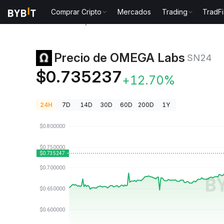
Comprar Cripto
Mercados
Trading
TradFi
Precios de Criptomonedas
Precio de OMEGA Labs 
Precio de OMEGA Labs
SN24
$0.735237
+12.70%
24H
7D
14D
30D
60D
200D
1Y