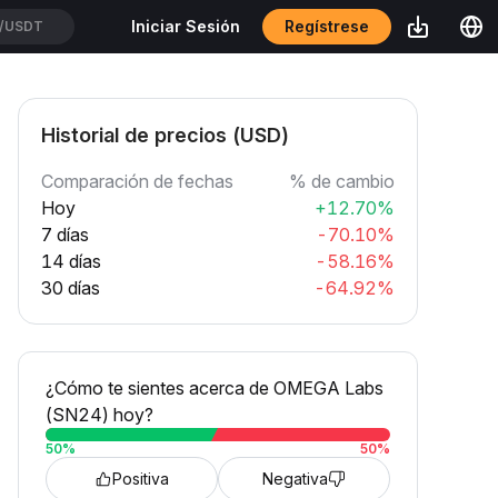
Regístrese
Iniciar Sesión
CXUSDT
Historial de precios (USD)
Comparación de fechas
% de cambio
Hoy
+12.70%
7 días
-70.10%
14 días
-58.16%
30 días
-64.92%
¿Cómo te sientes acerca de OMEGA Labs
(SN24) hoy?
50
%
50
%
Positiva
Negativa