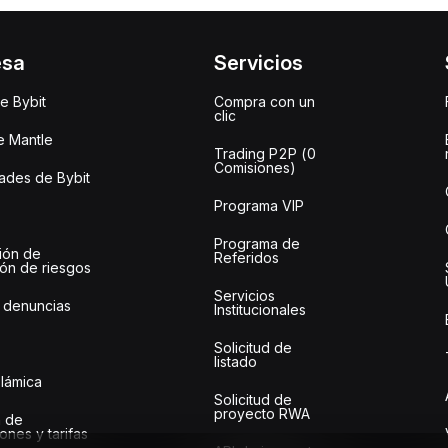
esa
Servicios
e Bybit
Compra con un
clic
e Mantle
Trading P2P (0
Comisiones)
des de Bybit
Programa VIP
Programa de
ión de
Referidos
ión de riesgos
Servicios
 denuncias
Institucionales
Solicitud de
listado
slámica
Solicitud de
proyecto RWA
 de
ones y tarifas