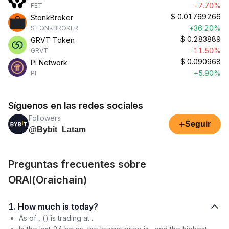
-7.70%
FET
$
0.01769266
StonkBroker
+36.20%
STONKBROKER
$
0.283889
GRVT Token
-11.50%
GRVT
$
0.090968
Pi Network
+5.90%
PI
Síguenos en las redes sociales
Followers
+
Seguir
@Bybit_Latam
Preguntas frecuentes sobre
ORAI(Oraichain)
1. How much is today?
As of , () is trading at .