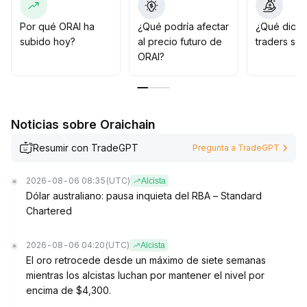
rompimiento a corto plazo; atención especial a la
resistencia en la zona de 3,00–3,30 USD
.
Por qué ORAI ha
¿Qué podría afectar
¿Qué dicen
Se recomienda combinar la estrategia con la motivación
subido hoy?
al precio futuro de
traders so
de noticias, realizar compras escalonadas durante las
ORAI?
correcciones y controlar la exposición para evitar
riesgos de retroceso
.
Noticias sobre Oraichain
Resumir con TradeGPT
Pregunta a TradeGPT
2026-08-06 08:35
(UTC)
Alcista
Dólar australiano: pausa inquieta del RBA – Standard
Chartered
2026-08-06 04:20
(UTC)
Alcista
El oro retrocede desde un máximo de siete semanas
mientras los alcistas luchan por mantener el nivel por
encima de $4,300.