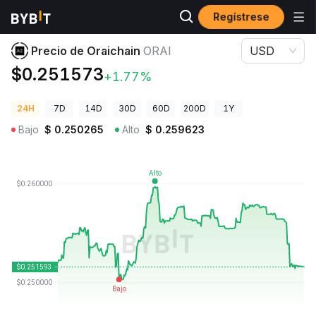
Regístrese
Precios de Criptomonedas
Precio de Oraichain ORAI
Precio de Oraichain
ORAI
USD
$0.251573
+1.77%
24H
7D
14D
30D
60D
200D
1Y
Bajo
$
0.250265
Alto
$
0.259623