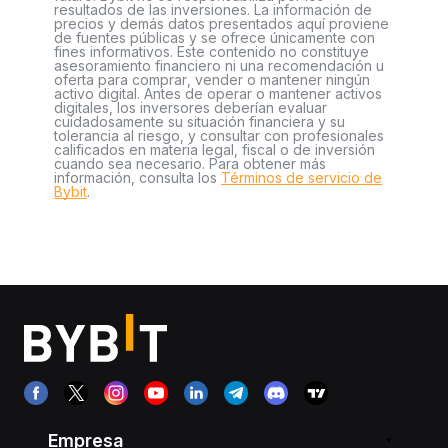
resultados de las inversiones. La información de
precios y demás datos presentados aquí proviene
de fuentes públicas y se ofrece únicamente con
fines informativos. Este contenido no constituye
asesoramiento financiero ni una recomendación u
oferta para comprar, vender o mantener ningún
activo digital. Antes de operar o mantener activos
digitales, los inversores deberían evaluar
cuidadosamente su situación financiera y su
tolerancia al riesgo, y consultar con profesionales
calificados en materia legal, fiscal o de inversión
cuando sea necesario. Para obtener más
información, consulta los
Términos de servicio de
Bybit
.
Empresa