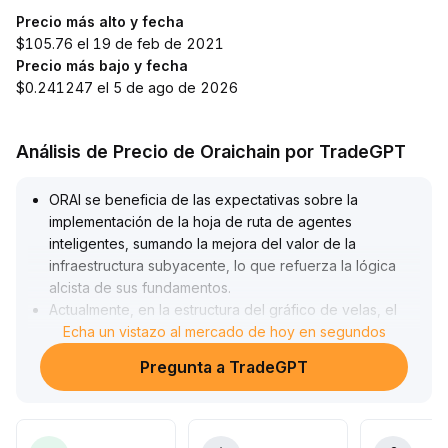
Precio más alto y fecha
$105.76 el 19 de feb de 2021
Precio más bajo y fecha
$0.241247 el 5 de ago de 2026
Análisis de Precio de Oraichain por TradeGPT
ORAI se beneficia de las expectativas sobre la
implementación de la hoja de ruta de agentes
inteligentes, sumando la mejora del valor de la
infraestructura subyacente, lo que refuerza la lógica
alcista de sus fundamentos
.
Actualmente, en la estructura del gráfico de velas, el
precio se mantiene consolidado en una zona de baja
Echa un vistazo al mercado de hoy en segundos
volatilidad y las medias móviles permanecen estables,
Pregunta a TradeGPT
mientras que el análisis técnico espera la catalización
emocional
.
Si la expansión del ecosistema y las expectativas del
mercado resuenan, existe la posibilidad de un