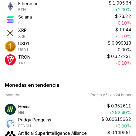
$
1,905.64
Ethereum
+2.30%
ETH
$
73.22
Solana
-0.10%
SOL
$
1.044
XRP
-1.10%
XRP
$
0.999313
USD1
0.00%
USD1
$
0.327231
TRON
-0.10%
TRX
Monedas en tendencia
Moneda
Precio y % en 24 horas
$
0.352611
Heima
+252.40%
HEI
$
0.00615662
Pudgy Penguins
+3.80%
PENGU
$
0.139551
Artificial Superintelligence Alliance