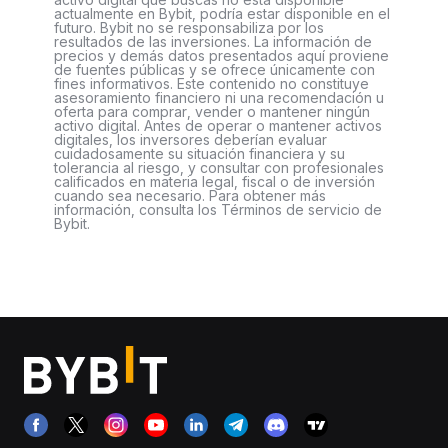
actualmente en Bybit, podría estar disponible en el
futuro. Bybit no se responsabiliza por los
resultados de las inversiones. La información de
precios y demás datos presentados aquí proviene
de fuentes públicas y se ofrece únicamente con
fines informativos. Este contenido no constituye
asesoramiento financiero ni una recomendación u
oferta para comprar, vender o mantener ningún
activo digital. Antes de operar o mantener activos
digitales, los inversores deberían evaluar
cuidadosamente su situación financiera y su
tolerancia al riesgo, y consultar con profesionales
calificados en materia legal, fiscal o de inversión
cuando sea necesario. Para obtener más
información, consulta los Términos de servicio de
Bybit.