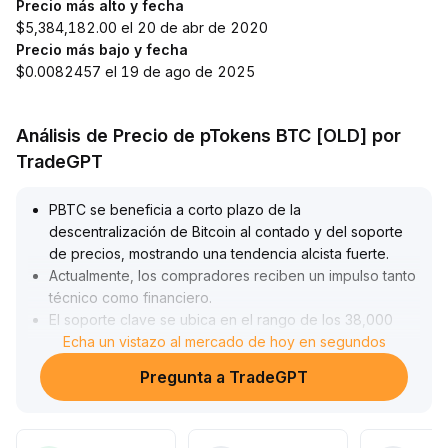
Precio más alto y fecha
$5,384,182.00 el 20 de abr de 2020
Precio más bajo y fecha
$0.0082457 el 19 de ago de 2025
Análisis de Precio de pTokens BTC [OLD] por
TradeGPT
PBTC se beneficia a corto plazo de la
descentralización de Bitcoin al contado y del soporte
de precios, mostrando una tendencia alcista fuerte
.
Actualmente, los compradores reciben un impulso tanto
técnico como financiero
.
El soporte clave se ubica en el rango de los 38,000
dólares; si se mantiene por encima de este nivel, existe
Echa un vistazo al mercado de hoy en segundos
potencial para alcanzar máximos anteriores (42,000-
Pregunta a TradeGPT
43,500 dólares)
.
Es importante vigilar de cerca el cambio en el
sentimiento del mercado y la diferenciación de la