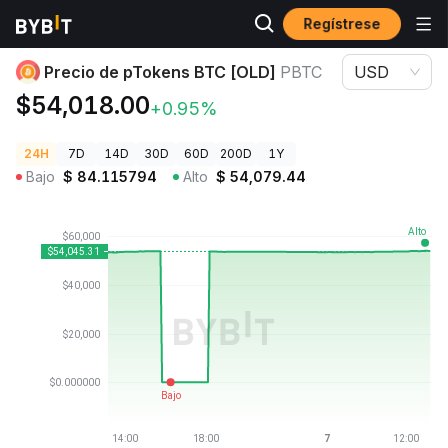
Regístrese
Precios de Criptomonedas
Precio de pTokens BTC [OLD] PBTC
Precio de pTokens BTC [OLD]
PBTC
USD
$54,018.00
+0.95%
24H
7D
14D
30D
60D
200D
1Y
Bajo
$
84.115794
Alto
$
54,079.44