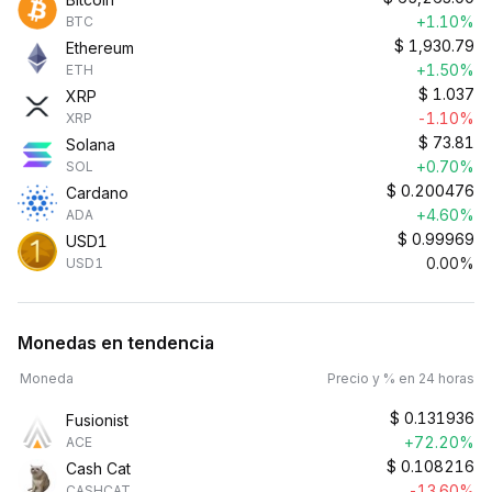
+1.10%
BTC
$
1,930.79
Ethereum
+1.50%
ETH
$
1.037
XRP
-1.10%
XRP
$
73.81
Solana
+0.70%
SOL
$
0.200476
Cardano
+4.60%
ADA
$
0.99969
USD1
0.00%
USD1
Monedas en tendencia
Moneda
Precio y % en 24 horas
$
0.131936
Fusionist
+72.20%
ACE
$
0.108216
Cash Cat
-13.60%
CASHCAT