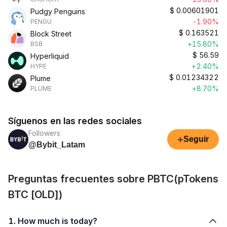
$
0.00601901
Pudgy Penguins
-1.90%
PENGU
$
0.163521
Block Street
+15.80%
BSB
$
56.59
Hyperliquid
+2.40%
HYPE
$
0.01234322
Plume
+8.70%
PLUME
Síguenos en las redes sociales
Followers
+
Seguir
@Bybit_Latam
Preguntas frecuentes sobre PBTC(pTokens
BTC [OLD])
1. How much is today?