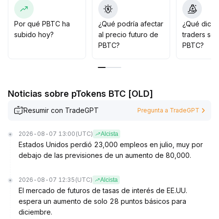
liquidez, ya que la volatilidad a corto plazo podría
aumentar debido a cambios en los flujos de fondos
.
Recomendación estratégica: mantener posiciones en la
Por qué PBTC ha
¿Qué podría afectar
¿Qué dicen
zona de soporte o comprar durante las caídas; los
subido hoy?
al precio futuro de
traders so
inversores agresivos pueden participar
PBTC?
PBTC?
moderadamente en la fluctuación del rango,
estableciendo el stop-loss clave por debajo de 37,000
dólares y evitando movimientos repetidos y bruscos
.
A medio y largo plazo, se recomienda prestar atención
Noticias sobre pTokens BTC [OLD]
al valor de la configuración, diversificando
adecuadamente las posiciones para hacer frente a la
Resumir con TradeGPT
Pregunta a TradeGPT
incertidumbre del mercado
.
2026-08-07 13:00
(UTC)
Alcista
Estados Unidos perdió 23,000 empleos en julio, muy por
debajo de las previsiones de un aumento de 80,000.
2026-08-07 12:35
(UTC)
Alcista
El mercado de futuros de tasas de interés de EE.UU.
espera un aumento de solo 28 puntos básicos para
diciembre.