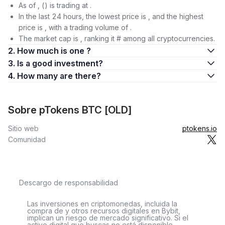
As of , () is trading at .
In the last 24 hours, the lowest price is , and the highest
price is , with a trading volume of .
The market cap is , ranking it # among all cryptocurrencies.
2. How much is one ?
3. Is a good investment?
4. How many are there?
Sobre pTokens BTC [OLD]
Sitio web
ptokens.io
Comunidad
Descargo de responsabilidad
Las inversiones en criptomonedas, incluida la
compra de y otros recursos digitales en Bybit,
implican un riesgo de mercado significativo. Si el
activo digital que buscas no está disponible