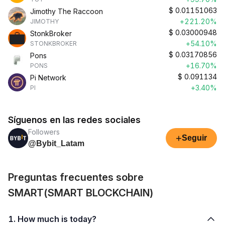
$
0.01151063
Jimothy The Raccoon
+221.20%
JIMOTHY
$
0.03000948
StonkBroker
+54.10%
STONKBROKER
$
0.03170856
Pons
+16.70%
PONS
$
0.091134
Pi Network
+3.40%
PI
Síguenos en las redes sociales
Followers
+
Seguir
@Bybit_Latam
Preguntas frecuentes sobre
SMART(SMART BLOCKCHAIN)
1. How much is today?