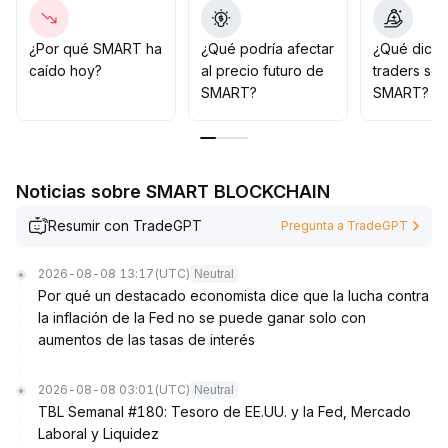
SMART recibiría un soporte estructural
.
Se recomienda ser cauteloso en el corto plazo, seguir
de cerca los flujos macroeconómicos y las variaciones
¿Por qué SMART ha
¿Qué podría afectar
¿Qué dicen
en el volumen, y esperar una ruptura con aumento de
caído hoy?
al precio futuro de
traders so
volumen antes de tomar posiciones
.
SMART?
SMART?
Noticias sobre SMART BLOCKCHAIN
Resumir con TradeGPT
Pregunta a TradeGPT
2026-08-08 13:17
(UTC)
Neutral
Por qué un destacado economista dice que la lucha contra
la inflación de la Fed no se puede ganar solo con
aumentos de las tasas de interés
2026-08-08 03:01
(UTC)
Neutral
TBL Semanal #180: Tesoro de EE.UU. y la Fed, Mercado
Laboral y Liquidez