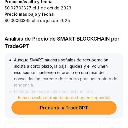
Precio más alto y fecha
$0.02703827 el 1 de oct de 2023
Precio más bajo y fecha
$0.00063365 el 5 de jun de 2025
Análisis de Precio de SMART BLOCKCHAIN por
TradeGPT
Aunque SMART muestra señales de recuperación
alcista a corto plazo, la baja liquidez y el volumen
insuficiente mantienen el precio en una fase de
consolidación, carente de impulso para una ruptura de
tendencia
.
El rango de resistencia actual está entre 0
.
35 y 0
Echa un vistazo al mercado de hoy en segundos
.
40 dólares
.
Pregunta a TradeGPT
A mediano y largo plazo, si logra atraer inversiones
institucionales o estrategias de cobertura, la liquidez
podría mejorar, la volatilidad del activo disminuiría y