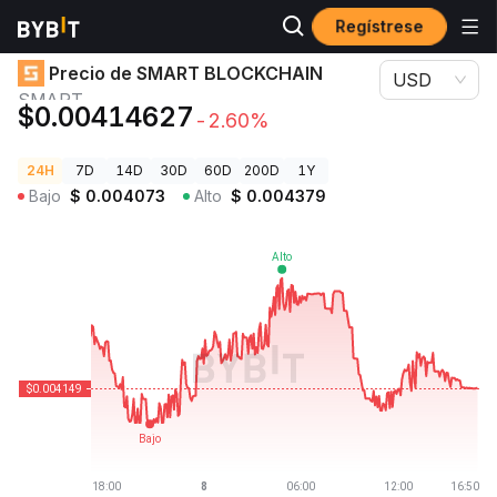
Regístrese
Precios de Criptomonedas
Precio de SMART BLOCKCHAIN SMART
Precio de SMART BLOCKCHAIN
USD
SMART
$0.00414627
-2.60%
24H
7D
14D
30D
60D
200D
1Y
Bajo
$
0.004073
Alto
$
0.004379