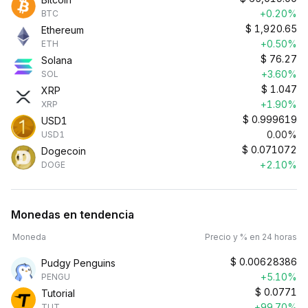
+0.20%
BTC
$
1,920.65
Ethereum
+0.50%
ETH
$
76.27
Solana
+3.60%
SOL
$
1.047
XRP
+1.90%
XRP
$
0.999619
USD1
0.00%
USD1
$
0.071072
Dogecoin
+2.10%
DOGE
Monedas en tendencia
Moneda
Precio y % en 24 horas
$
0.00628386
Pudgy Penguins
+5.10%
PENGU
$
0.0771
Tutorial
+99.70%
TUT