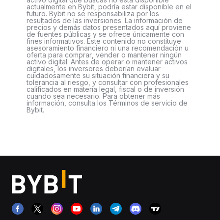
actualmente en Bybit, podría estar disponible en el
futuro. Bybit no se responsabiliza por los
resultados de las inversiones. La información de
precios y demás datos presentados aquí proviene
de fuentes públicas y se ofrece únicamente con
fines informativos. Este contenido no constituye
asesoramiento financiero ni una recomendación u
oferta para comprar, vender o mantener ningún
activo digital. Antes de operar o mantener activos
digitales, los inversores deberían evaluar
cuidadosamente su situación financiera y su
tolerancia al riesgo, y consultar con profesionales
calificados en materia legal, fiscal o de inversión
cuando sea necesario. Para obtener más
información, consulta los Términos de servicio de
Bybit.