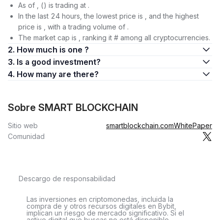
As of , () is trading at .
In the last 24 hours, the lowest price is , and the highest
price is , with a trading volume of .
The market cap is , ranking it # among all cryptocurrencies.
2. How much is one ?
3. Is a good investment?
4. How many are there?
Sobre SMART BLOCKCHAIN
Sitio web
smartblockchain.com
WhitePaper
Comunidad
Descargo de responsabilidad
Las inversiones en criptomonedas, incluida la
compra de y otros recursos digitales en Bybit,
implican un riesgo de mercado significativo. Si el
activo digital que buscas no está disponible