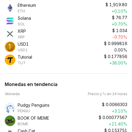
$
1,919.80
Ethereum
+0.10%
ETH
$
76.77
Solana
+0.70%
SOL
$
1.034
XRP
-0.70%
XRP
$
0.999816
USD1
0.00%
USD1
$
0.177856
Tutorial
+38.00%
TUT
Monedas en tendencia
Moneda
Precio y % en 24 horas
$
0.0066303
Pudgy Penguins
+3.10%
PENGU
$
0.00077567
BOOK OF MEME
+21.40%
BOME
$
0.153751
Cash Cat