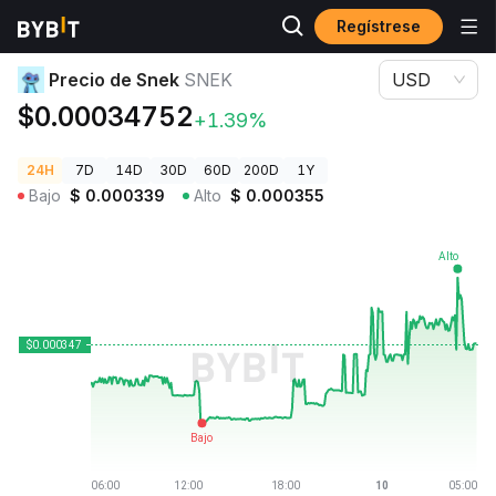
Regístrese
Precios de Criptomonedas
Precio de Snek SNEK
Precio de Snek
SNEK
USD
$0.00034752
+1.39%
24H
7D
14D
30D
60D
200D
1Y
Bajo
$
0.000339
Alto
$
0.000355