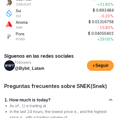
+21.80%
CASHCAT
$
0.692484
Sui
-0.20%
SUI
$
0.01316758
Anoma
-15.80%
XAN
$
0.04050402
Pons
+29.00%
PONS
Síguenos en las redes sociales
Followers
+
Seguir
@Bybit_Latam
Preguntas frecuentes sobre SNEK(Snek)
1. How much is today?
As of , () is trading at .
In the last 24 hours, the lowest price is , and the highest
price is , with a trading volume of .