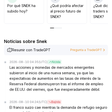
En ausencia de una tendencia definida, conviene
Por qué SNEK ha
¿Qué podría afectar
¿Qué dicen
mantenerse observador y aplicar estrictos stop-loss
.
subido hoy?
al precio futuro de
traders so
A mediano y largo plazo, se debe seguir la evolución
SNEK?
SNEK?
de los datos en cadena y los factores
macroeconómicos; si los datos siguen mejorando,
podrían apoyar una nueva fase alcista
.
Noticias sobre Snek
Resumir con TradeGPT
Pregunta a TradeGPT
2026-08-10 04:35
(UTC)
Alcista
Las acciones y monedas de mercados emergentes
subieron al inicio de una nueva semana, ya que las
expectativas de aumentos en las tasas de interés de la
Reserva Federal disminuyeron tras el informe de empleo
de EE.UU. del viernes, que fue inesperadamente débil.
2026-08-10 04:24
(UTC)
Bajista
El franco suizo cae mientras la demanda de refugio seguro