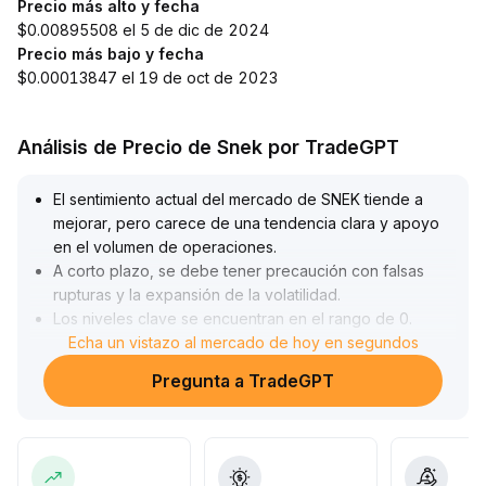
Precio más alto y fecha
$0.00895508 el 5 de dic de 2024
Precio más bajo y fecha
$0.00013847 el 19 de oct de 2023
Análisis de Precio de Snek por TradeGPT
El sentimiento actual del mercado de SNEK tiende a
mejorar, pero carece de una tendencia clara y apoyo
en el volumen de operaciones
.
A corto plazo, se debe tener precaución con falsas
rupturas y la expansión de la volatilidad
.
Los niveles clave se encuentran en el rango de 0
.
018-0
Echa un vistazo al mercado de hoy en segundos
.
022 y merece atención el comportamiento ante
Pregunta a TradeGPT
rupturas
.
Se recomienda una gestión prudente de posiciones; se
puede aumentar la exposición de manera moderada
solo si hay ruptura acompañada de aumento de
volumen
.