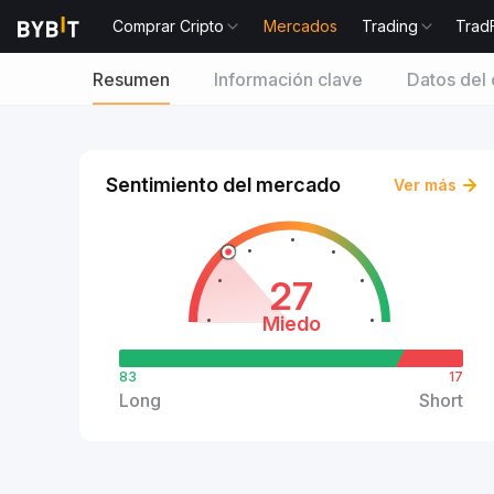
Comprar Cripto
Mercados
Trading
Trad
Resumen
Información clave
Datos del 
Sentimiento del mercado
Ver más
27
Miedo
83
17
Long
Short