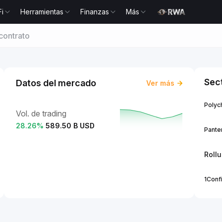
Fi
Herramientas
Finanzas
Más
contrato
Sec
Datos del mercado
Ver más
Polych
Vol. de trading
28.26
%
589.50 B USD
Panter
Roll