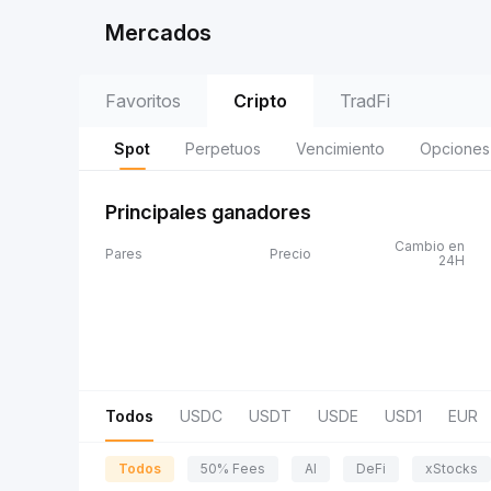
Mercados
Favoritos
Cripto
TradFi
Spot
Perpetuos
Vencimiento
Opciones
Principales ganadores
Cambio en
Pares
Precio
24H
Todos
USDC
USDT
USDE
USD1
EUR
Todos
50% Fees
AI
DeFi
xStocks