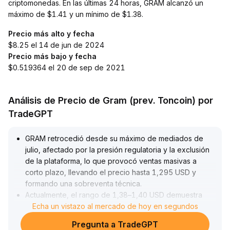
criptomonedas. En las últimas 24 horas, GRAM alcanzó un
máximo de $1.41 y un mínimo de $1.38.
Precio más alto y fecha
$8.25 el 14 de jun de 2024
Precio más bajo y fecha
$0.519364 el 20 de sep de 2021
Análisis de Precio de Gram (prev. Toncoin) por
TradeGPT
GRAM retrocedió desde su máximo de mediados de
julio, afectado por la presión regulatoria y la exclusión
de la plataforma, lo que provocó ventas masivas a
corto plazo, llevando el precio hasta 1,295 USD y
formando una sobreventa técnica
.
Actualmente, el rango de 1,38–1,40 USD demuestra
soporte de mediano plazo, mientras que el sentimiento
Echa un vistazo al mercado de hoy en segundos
del sector de finanzas sociales brinda un apoyo
Pregunta a TradeGPT
estructural a los alcistas
.