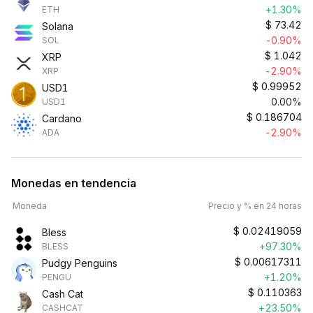
+1.30%
ETH
$
73.42
Solana
-0.90%
SOL
$
1.042
XRP
-2.90%
XRP
$
0.99952
USD1
0.00%
USD1
$
0.186704
Cardano
-2.90%
ADA
Monedas en tendencia
Moneda
Precio y % en 24 horas
$
0.02419059
Bless
+97.30%
BLESS
$
0.00617311
Pudgy Penguins
+1.20%
PENGU
$
0.110363
Cash Cat
+23.50%
CASHCAT