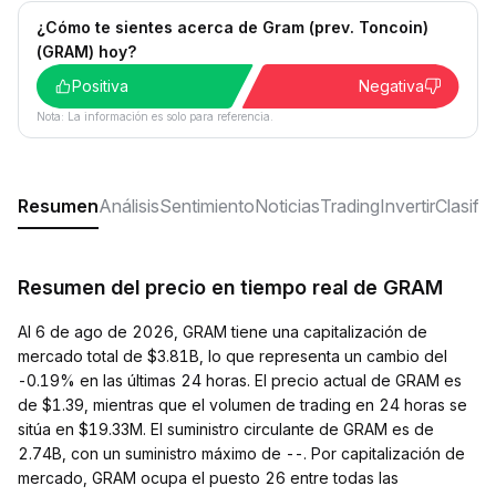
¿Cómo te sientes acerca de Gram (prev. Toncoin)
(GRAM) hoy?
Positiva
Negativa
Nota: La información es solo para referencia.
Resumen
Análisis
Sentimiento
Noticias
Trading
Invertir
Clasifi
Resumen del precio en tiempo real de GRAM
Al 6 de ago de 2026, GRAM tiene una capitalización de
mercado total de $3.81B, lo que representa un cambio del
-0.19% en las últimas 24 horas. El precio actual de GRAM es
de $1.39, mientras que el volumen de trading en 24 horas se
sitúa en $19.33M. El suministro circulante de GRAM es de
2.74B, con un suministro máximo de --. Por capitalización de
mercado, GRAM ocupa el puesto 26 entre todas las