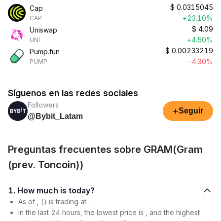
$
0.0315045
Cap
+23.10%
CAP
$
4.09
Uniswap
+4.50%
UNI
$
0.00233219
Pump.fun
-4.30%
PUMP
Síguenos en las redes sociales
Followers
+
Seguir
@Bybit_Latam
Preguntas frecuentes sobre GRAM(Gram
(prev. Toncoin))
1. How much is today?
As of , () is trading at .
In the last 24 hours, the lowest price is , and the highest