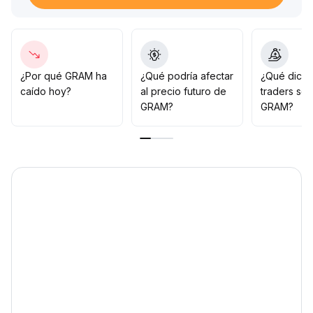
Se recomienda observar la solidez del soporte en 1,38
USD; si se mantiene con un repunte en el volumen,
podría ponerse a prueba la resistencia de 1,45 USD en
el futuro
.
Juicio general: observar en caídas, pero establecer
¿Por qué GRAM ha
¿Qué podría afectar
¿Qué dicen
estrictos stop-loss por debajo de 1,35 USD; el objetivo
caído hoy?
al precio futuro de
traders so
de rebote se sitúa en 1,45 USD y, después de una
GRAM?
GRAM?
ruptura, hasta 1,50 USD
.