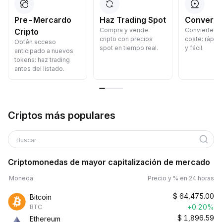
Pre-Mercardo
Haz Trading Spot
Convertir
Compra y vende
Convierte cr
Cripto
cripto con precios
coste: rápid
Obtén acceso
spot en tiempo real.
y fácil.
anticipado a nuevos
tokens: haz trading
antes del listado.
Criptos más populares
Buscar
Criptomonedas de mayor capitalización de mercado
Moneda
Precio y % en 24 horas
$
64,475.00
Bitcoin
+0.20%
BTC
$
1,896.59
Ethereum