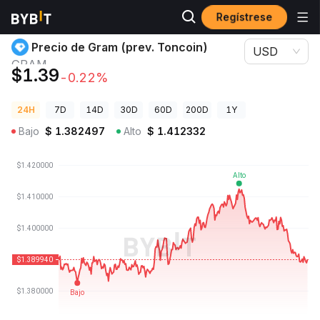
Regístrese
Precios de Criptomonedas
Precio de Gram (prev. Toncoin) GRAM
Precio de Gram (prev. Toncoin)
USD
GRAM
$1.39
-0.22%
24H
7D
14D
30D
60D
200D
1Y
Bajo
$
1.382497
Alto
$
1.412332