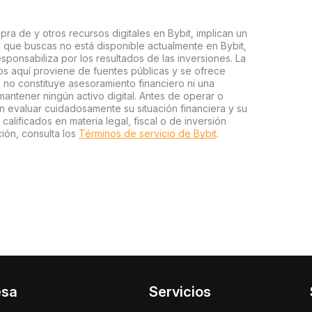
ra de y otros recursos digitales en Bybit, implican un
tal que buscas no está disponible actualmente en Bybit,
esponsabiliza por los resultados de las inversiones. La
s aquí proviene de fuentes públicas y se ofrece
 no constituye asesoramiento financiero ni una
ntener ningún activo digital. Antes de operar o
an evaluar cuidadosamente su situación financiera y su
 calificados en materia legal, fiscal o de inversión
ión, consulta los
Términos de servicio de Bybit
.
esa
Servicios