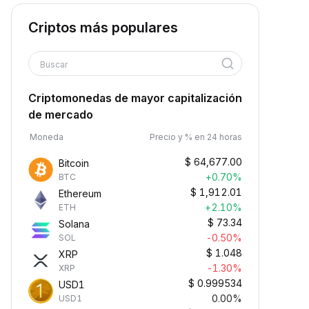
Criptos más populares
Buscar
Criptomonedas de mayor capitalización
de mercado
Moneda
Precio y % en 24 horas
$
64,677.00
Bitcoin
+0.70%
BTC
$
1,912.01
Ethereum
+2.10%
ETH
$
73.34
Solana
-0.50%
SOL
$
1.048
XRP
-1.30%
XRP
$
0.999534
USD1
0.00%
USD1