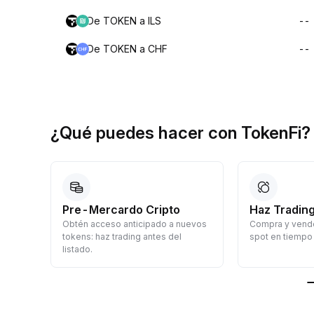
De TOKEN a ILS
--
De TOKEN a CHF
--
¿Qué puedes hacer con TokenFi?
Pre-Mercardo Cripto
Haz Trading
Obtén acceso anticipado a nuevos
Compra y vende
a
tokens: haz trading antes del
spot en tiempo 
listado.