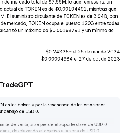
ón de mercado total de $7.66M, lo que representa un
ecio actual de TOKEN es de $0.00194491, mientras que
3M. El suministro circulante de TOKEN es de 3.94B, con
ón de mercado, TOKEN ocupa el puesto 1293 entre todas
N alcanzó un máximo de $0.00198791 y un mínimo de
$0.243269 el 26 de mar de 2024
$0.00004984 el 27 de oct de 2023
r TradeGPT
N en las bolsas y por la resonancia de las emociones
or debajo de USD 0
.
inante de venta; si se pierde el soporte clave de USD 0
.
ria, desplazando el objetivo a la zona de USD 0
.