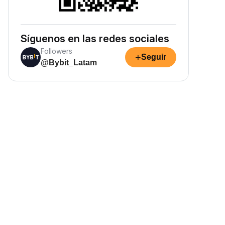
Síguenos en las redes sociales
Followers
+
Seguir
@Bybit_Latam
Gana ingresos pasivos
ana recompensas pasivas:
eposita tus fondos y observa
ómo crecen.