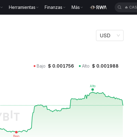
Herramientas
Finanzas
Más
🔥
CA
N
USD
Bajo
$
0.001756
Alto
$
0.001988