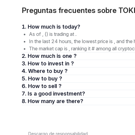
Preguntas frecuentes sobre TOK
1. How much is today?
As of , () is trading at .
In the last 24 hours, the lowest price is , and the 
The market cap is , ranking it # among all cryptoc
2. How much is one ?
3. How to invest in ?
4. Where to buy ?
5. How to buy ?
6. How to sell ?
7. Is a good investment?
8. How many are there?
Descargo de responsabilidad