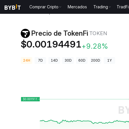
Comprar Cripto
Mercados
Trading
TradFi
Precios de Criptomonedas
Precio de TokenFi TOKE
Precio de TokenFi
TOKEN
$0.00194491
+9.28%
24H
7D
14D
30D
60D
200D
1Y