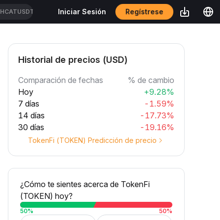
Regístrese
Iniciar Sesión
SHCATUSDT
Historial de precios (USD)
Comparación de fechas
% de cambio
Hoy
+9.28%
7 días
-1.59%
14 días
-17.73%
30 días
-19.16%
TokenFi (TOKEN) Predicción de precio
¿Cómo te sientes acerca de TokenFi
(TOKEN) hoy?
50
%
50
%