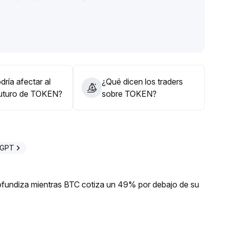
bilitación de la preferencia por el riesgo, el momento
 largas
.
 tendencia, observando el volumen de operación y
posibles posiciones
.
ría afectar al
¿Qué dicen los traders
futuro de TOKEN?
sobre TOKEN?
eGPT
profundiza mientras BTC cotiza un 49% por debajo de su