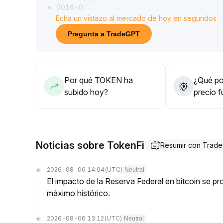
0016~0
.
Echa un vistazo al mercado de hoy en segundos
0017
.
Dada la continua contracción de la liquidez y la de
Pregunta a TradeGPT
actual no es maduro para la entrada de posiciones
Se recomienda una actitud defensiva acorde a la
señales técnicas de reversión antes de reevaluar 
Por qué TOKEN ha
¿Qué pod
subido hoy?
precio 
Noticias sobre TokenFi
Resumir con Trad
2026-08-06 14:04
(UTC)
Neutral
El impacto de la Reserva Federal en bitcoin se 
máximo histórico.
2026-08-06 13:12
(UTC)
Neutral