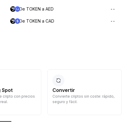
De TOKEN a AED
--
De TOKEN a CAD
--
 Spot
Convertir
 cripto con precios
Convierte criptos sin coste: rápido,
G
real.
seguro y fácil.
d
c