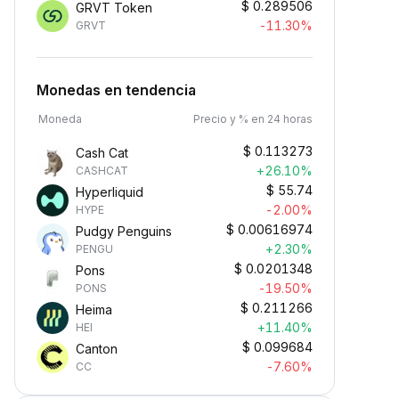
$
0.289506
GRVT Token
-11.30%
GRVT
Monedas en tendencia
Moneda
Precio y % en 24 horas
$
0.113273
Cash Cat
+26.10%
CASHCAT
$
55.74
Hyperliquid
-2.00%
HYPE
$
0.00616974
Pudgy Penguins
+2.30%
PENGU
$
0.0201348
Pons
-19.50%
PONS
$
0.211266
Heima
+11.40%
HEI
$
0.099684
Canton
-7.60%
CC