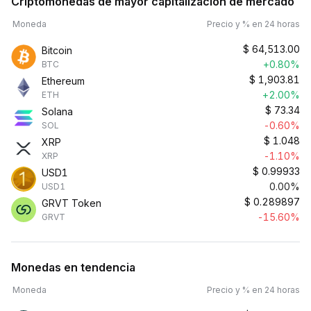
Criptomonedas de mayor capitalización de mercado
Moneda
Precio y % en 24 horas
$
64,513.00
Bitcoin
+0.80%
BTC
$
1,903.81
Ethereum
+2.00%
ETH
$
73.34
Solana
-0.60%
SOL
$
1.048
XRP
-1.10%
XRP
$
0.99933
USD1
0.00%
USD1
$
0.289897
GRVT Token
-15.60%
GRVT
Monedas en tendencia
Moneda
Precio y % en 24 horas