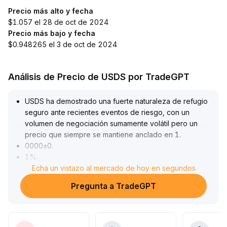
Precio más alto y fecha
$1.057 el 28 de oct de 2024
Precio más bajo y fecha
$0.948265 el 3 de oct de 2024
Análisis de Precio de USDS por TradeGPT
USDS ha demostrado una fuerte naturaleza de refugio
seguro ante recientes eventos de riesgo, con un
volumen de negociación sumamente volátil pero un
precio que siempre se mantiene anclado en 1
.
0000±0
.
1%
.
A principios de agosto, con la recuperación del apetito
Echa un vistazo al mercado de hoy en segundos
por el riesgo, los flujos de capital se dirigieron hacia
Pregunta a TradeGPT
activos de alto riesgo, el volumen de operaciones de
USDS retrocedió y apareció un leve descuento, pero la
capacidad de anclaje no mostró debilidad significativa
.
Ante la divergencia de expectativas sobre subidas de