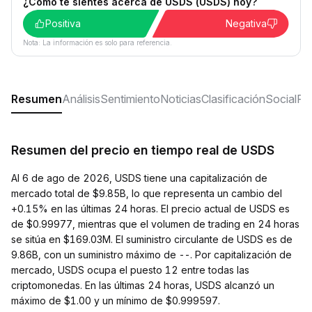
¿Cómo te sientes acerca de USDS (USDS) hoy?
Positiva
Negativa
Nota: La información es solo para referencia.
Resumen
Análisis
Sentimiento
Noticias
Clasificación
Social
Pr
Resumen del precio en tiempo real de USDS
Al 6 de ago de 2026, USDS tiene una capitalización de
mercado total de $9.85B, lo que representa un cambio del
+0.15% en las últimas 24 horas. El precio actual de USDS es
de $0.99977, mientras que el volumen de trading en 24 horas
se sitúa en $169.03M. El suministro circulante de USDS es de
9.86B, con un suministro máximo de --. Por capitalización de
mercado, USDS ocupa el puesto 12 entre todas las
criptomonedas. En las últimas 24 horas, USDS alcanzó un
máximo de $1.00 y un mínimo de $0.999597.