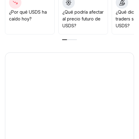
tasas, se recomienda continuar monitoreando los
cambios en la estructura de liquidez global
.
¿Por qué USDS ha
¿Qué podría afectar
¿Qué dicen
Mantener una asignación estratégica de stablecoins
caído hoy?
al precio futuro de
traders so
como herramienta principal de liquidez, y a corto plazo
USDS?
USDS?
se sugiere el rango 1
.
0000~1
.
0010
.
Si la política monetaria gira claramente hacia la
flexibilización, el valor asignado a las stablecoins se
incrementará aún más
.