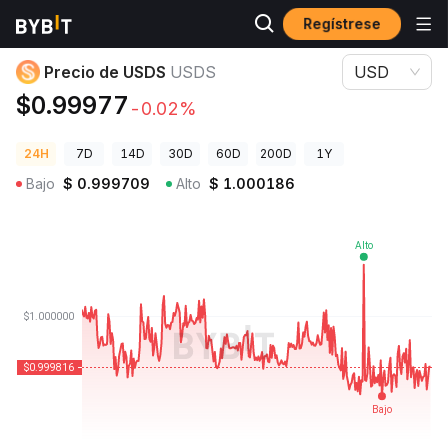
Regístrese
Precios de Criptomonedas
Precio de USDS USDS
Precio de USDS
USDS
USD
$0.99977
-0.02%
24H
7D
14D
30D
60D
200D
1Y
Bajo
$
0.999709
Alto
$
1.000186