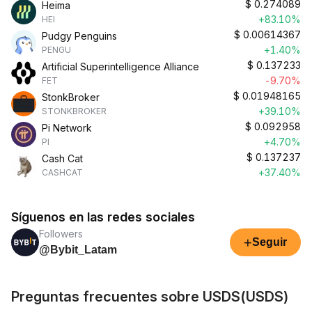
$
0.274089
Heima
+83.10%
HEI
$
0.00614367
Pudgy Penguins
+1.40%
PENGU
$
0.137233
Artificial Superintelligence Alliance
-9.70%
FET
$
0.01948165
StonkBroker
+39.10%
STONKBROKER
$
0.092958
Pi Network
+4.70%
PI
$
0.137237
Cash Cat
+37.40%
CASHCAT
Síguenos en las redes sociales
Followers
+
Seguir
@Bybit_Latam
Preguntas frecuentes sobre USDS(USDS)