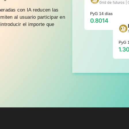
Grid de futuros | 
neradas con IA reducen las
PyG 14 días
miten al usuario participar en
0.8014
introducir el importe que
PyG 1
1.3