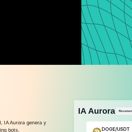
IA Aurora
Recomend
l, IA Aurora genera y
DOGE/USDT
ing bots.