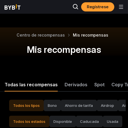
Regístrese
Centro de recompensas
Mis recompensas
Mis recompensas
Todas las recompensas
Derivados
Spot
Copy T
Todos los tipos
Bono
Ahorro de tarifa
Airdrop
Air
Todos los estados
Disponible
Caducada
Usada