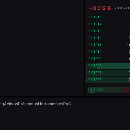
0.01216
≈
0.0121
ing
Activos
Préstamos
Herramientas
PyG