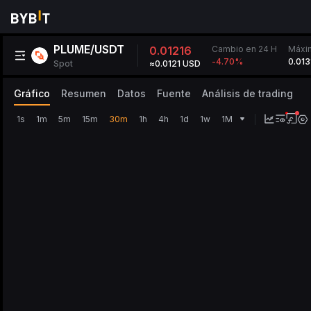
PLUME/USDT
Cambio en 24 H
0.01216
Máxi
0.013
-4.70
%
Spot
≈0.0121 USD
Gráfico
Resumen
Datos
Fuente
Análisis de trading
1s
1m
5m
15m
30m
1h
4h
1d
1w
1M