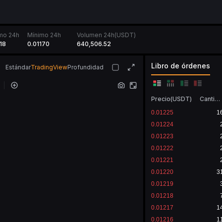
mo 24h
Mínimo 24h
Volumen 24h(USDT)
18
0.01170
640,506.52
Libro de órdenes
Estándar
TradingView
Profundidad
Precio
(
USDT
)
Cantidad