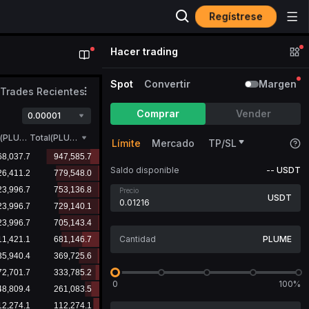
Regístrese
Hacer trading
Spot
Convertir
Margen
Trades Recientes
Comprar
Vender
0.00001
(
PLUME
)
Total(PLUME)
Límite
Mercado
TP/SL
Saldo disponible
--
USDT
Precio
USDT
PLUME
0
100%