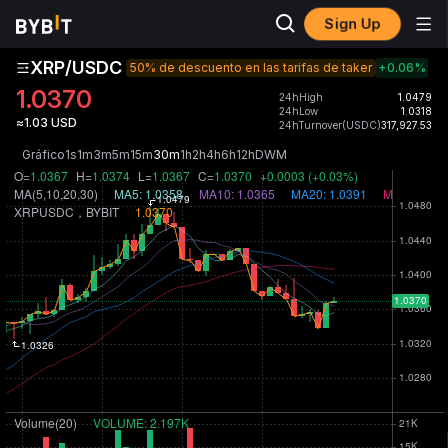
Sign Up
XRP/USDC
50% de descuento en las tarifas de taker
+0.06
%
1.0370
24hHigh
1.0479
24hLow
1.0318
≈1.03 USD
24hTurnover(USDC)
317,927.53
Gráfico
1s
1m
3m
5m
15m
30m
1h
2h
4h
6h
12h
D
W
M