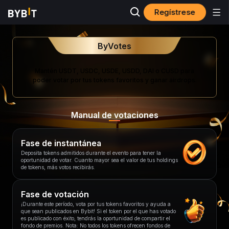
Regístrese
ByVotes
Mantén USDT, USDC, USDE, USDD, DAI o CUSD para
poder votar por tus tokens favoritos y ganar airdrops.
Manual de votaciones
Fase de instantánea
Deposita tokens admitidos durante el evento para tener la
oportunidad de votar. Cuanto mayor sea el valor de tus holdings
de tokens, más votos recibirás.
Fase de votación
¡Durante este período, vota por tus tokens favoritos y ayuda a
que sean publicados en Bybit! Si el token por el que has votado
es publicado con éxito, tendrás la oportunidad de compartir el
fondo de premios. Nota: No todos los tokens ofrecen fondos de