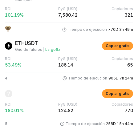
ROI
PyG
(USD)
Copiadores
101.19%
7,580.42
321
Tiempo de ejecución
770D 3h 49m
ETHUSDT
Copiar gratis
Grid de futuros
|
Largo
6x
ROI
PyG
(USD)
Copiadores
53.49%
186.14
65
4
Tiempo de ejecución
905D 7h 24m
Copiar gratis
ROI
PyG
(USD)
Copiadores
180.01%
124.82
770
5
Tiempo de ejecución
258D 15h 44m