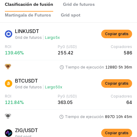
Clasificación de fusión
Grid de futuros
Martingala de Futuros
Grid spot
LINKUSDT
Copiar gratis
Grid de futuros
|
Largo
5x
ROI
PyG
(USD)
Copiadores
139.46%
255.42
586
Tiempo de ejecución
1288D 5h 36m
BTCUSDT
Copiar gratis
Grid de futuros
|
Largo
50x
ROI
PyG
(USD)
Copiadores
121.84%
363.05
64
Tiempo de ejecución
897D 10h 45m
ZIG/USDT
Copiar gratis
Grid spot