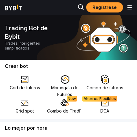
Regístrese
Trading Bot de
Bybit
Trades inteligentes
simplificados
Crear bot
Grid de futuros
Martingala de
Combo de futuros
Futuros
New
Ahorros Flexibles
Grid spot
Combo de TradFi
DCA
Lo mejor por hora