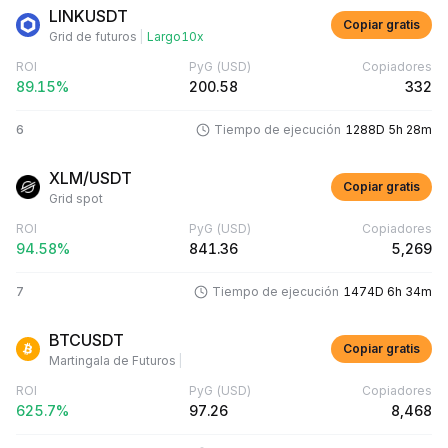
LINKUSDT
Copiar gratis
Grid de futuros
|
Largo
10x
ROI
PyG
(USD)
Copiadores
89.15%
200.58
332
6
Tiempo de ejecución
1288D 5h 28m
XLM/USDT
Copiar gratis
Grid spot
ROI
PyG
(USD)
Copiadores
94.58%
841.36
5,269
7
Tiempo de ejecución
1474D 6h 34m
BTCUSDT
Copiar gratis
Martingala de Futuros
|
ROI
PyG
(USD)
Copiadores
625.7%
97.26
8,468