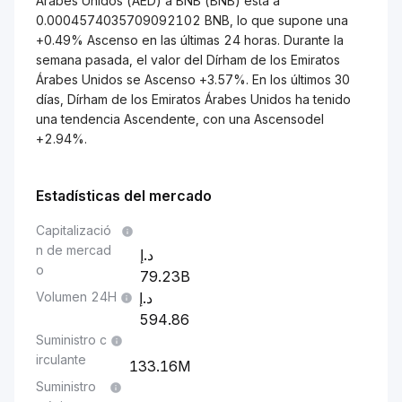
Árabes Unidos (AED) a BNB (BNB) está a
0.0004574035709092102 BNB, lo que supone una
+0.49% Ascenso en las últimas 24 horas. Durante la
semana pasada, el valor del Dírham de los Emiratos
Árabes Unidos se Ascenso +3.57%. En los últimos 30
días, Dírham de los Emiratos Árabes Unidos ha tenido
una tendencia Ascendente, con una Ascensodel
+2.94%.
Estadísticas del mercado
Capitalizació
n de mercad
o
79.23B
Volumen 24H
594.86
Suministro c
irculante
133.16M
Suministro