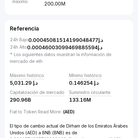
máximo
200.00M
Referencia
24h Bajo
0.00045081514199048477
د.إ
24h Alto
0.00046003099469885594
د.إ
* Los siguientes datos muestran la información de
mercado de eth
Máximo histórico
Mínimo histórico
5,031.29
د.إ
0.146254
د.إ
Capitalización de mercado
Suministro circulante
290.96B
133.16M
Fiat to Token Read More
:
(AED)
El tipo de cambio actual de Dírham de los Emiratos Árabes
Unidos (AED) a BNB (BNB) es de