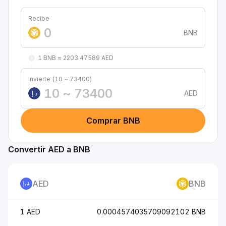
Recibe
BNB
1 BNB ≈ 2203.47589 AED
Invierte (10 ~ 73400)
AED
د.إ
Comprar BNB
Convertir AED a BNB
AED
BNB
1 AED
0.0004574035709092102 BNB