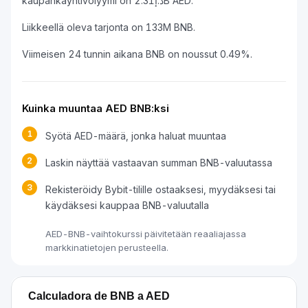
kaupankäyntivolyymi on د.إ2.31B AED.
Liikkeellä oleva tarjonta on 133M BNB.
Viimeisen 24 tunnin aikana BNB on noussut 0.49%.
Kuinka muuntaa AED BNB:ksi
1
Syötä AED-määrä, jonka haluat muuntaa
2
Laskin näyttää vastaavan summan BNB-valuutassa
3
Rekisteröidy Bybit-tilille ostaaksesi, myydäksesi tai
käydäksesi kauppaa BNB-valuutalla
AED-BNB-vaihtokurssi päivitetään reaaliajassa
markkinatietojen perusteella.
Calculadora de BNB a AED