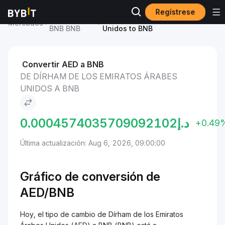
Regístrese
Precio de
Dírham de los Emiratos Árabes
Mercados
BNB BNB
Unidos to BNB
Convertir AED a BNB
DE DÍRHAM DE LOS EMIRATOS ÁRABES
UNIDOS A BNB
0.0004574035709092102
د.إ
+0.49
Última actualización: Aug 6, 2026, 09:00:00
Gráfico de conversión de
AED/BNB
Hoy, el tipo de cambio de Dírham de los Emiratos