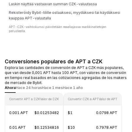
Laskin näyttää vastaavan summan CZK-valuutassa
Rekisteröidy Bybit-tilille ostaaksesi, myydäksesi tai käydäksesi
kauppaa APT-valuutalla
APT-CZK-vaihtokurssi päivitetään reaaliajassa markkinatietojen
perusteella.
Conversiones populares de APT a CZK
Explora las cantidades de conversión de APT a CZK más populares,
que van desde 0,001 APT hasta 100 APT, con valores de conversión
en tiempo real basados en las cotizaciones agregadas de los makers
de mercado de Bybit.
Ahora
Hace 24 horas
Hace 1 mes
Hace 1 año
Convertir APT a CZK
Valor de CZK
Convertir CZK a APT
Valor de APT
0.001 APT
$0.01253482
$1
0.0798 APT
0.01 APT
$0.12534816
$10
0.7978 APT