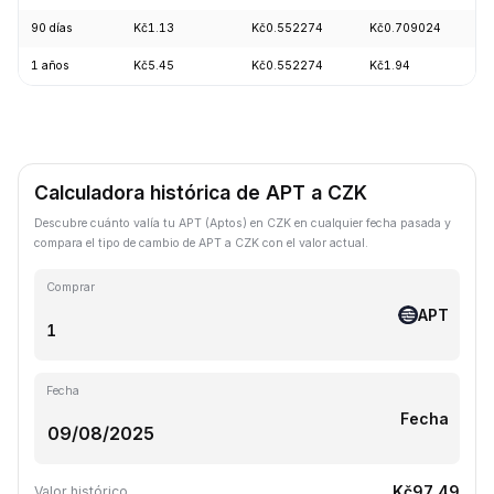
90 días
Kč1.13
Kč0.552274
Kč0.709024
1 años
Kč5.45
Kč0.552274
Kč1.94
Calculadora histórica de APT a CZK
Descubre cuánto valía tu APT (Aptos) en CZK en cualquier fecha pasada y
compara el tipo de cambio de APT a CZK con el valor actual.
Comprar
APT
Fecha
Fecha
Kč97.49
Valor histórico