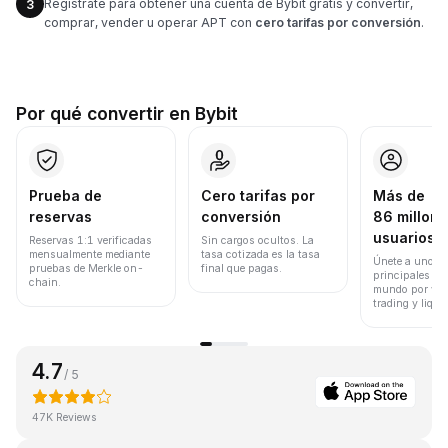
Regístrate para obtener una cuenta de Bybit gratis y convertir,
3
comprar, vender u operar APT con
cero tarifas por conversión
.
Por qué convertir en Bybit
Prueba de
Cero tarifas por
Más de
reservas
conversión
86 millone
usuarios
Reservas 1:1 verificadas
Sin cargos ocultos. La
mensualmente mediante
tasa cotizada es la tasa
Únete a uno de
pruebas de Merkle on-
final que pagas.
principales ex
chain.
mundo por vol
trading y liqui
4.7
/ 5
47K Reviews