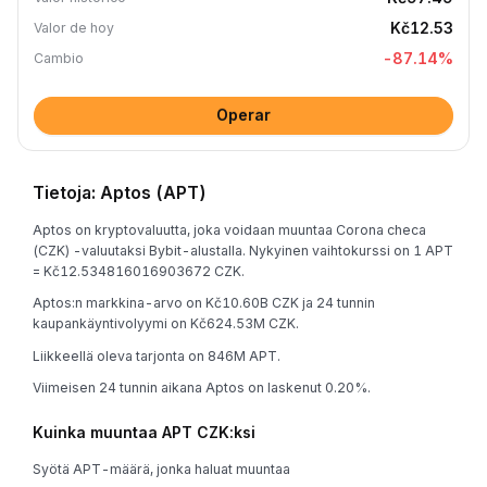
Kč12.53
Valor de hoy
-87.14
%
Cambio
Operar
Tietoja: Aptos (APT)
Aptos on kryptovaluutta, joka voidaan muuntaa Corona checa
(CZK) -valuutaksi Bybit-alustalla. Nykyinen vaihtokurssi on 1 APT
= Kč12.534816016903672 CZK.
Aptos:n markkina-arvo on Kč10.60B CZK ja 24 tunnin
kaupankäyntivolyymi on Kč624.53M CZK.
Liikkeellä oleva tarjonta on 846M APT.
Viimeisen 24 tunnin aikana Aptos on laskenut 0.20%.
Kuinka muuntaa APT CZK:ksi
Syötä APT-määrä, jonka haluat muuntaa