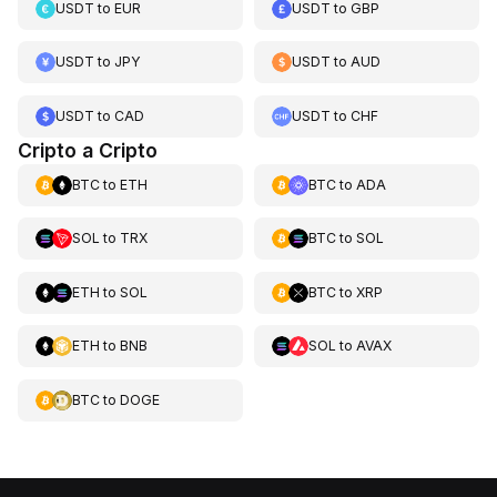
USDT
to
EUR
USDT
to
GBP
USDT
to
JPY
USDT
to
AUD
USDT
to
CAD
USDT
to
CHF
Cripto a Cripto
BTC
to
ETH
BTC
to
ADA
SOL
to
TRX
BTC
to
SOL
ETH
to
SOL
BTC
to
XRP
ETH
to
BNB
SOL
to
AVAX
BTC
to
DOGE