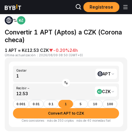
Regístrese
Inicio
APT to CZK
Convertir 1 APT (Aptos) a CZK (Corona
checa)
1 APT ≈ Kč12.53 CZK
▼
-0.20%
24h
Última actualización
：
2026/08/09 08:50
(
GMT+0
)
Gastar
APT
Recibir ~
CZK
0.001
0.01
0.1
1
5
10
100
Convert APT to CZK
Cero comisiones · más de 350 criptos · más de 40 monedas fiat