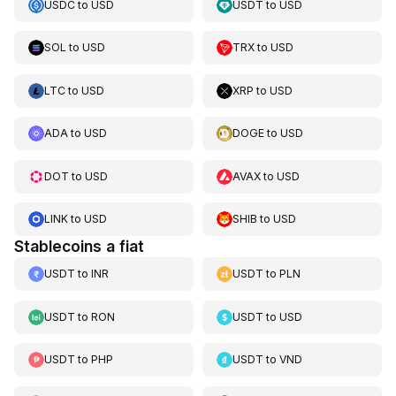
USDC
to
USD
USDT
to
USD
SOL
to
USD
TRX
to
USD
LTC
to
USD
XRP
to
USD
ADA
to
USD
DOGE
to
USD
DOT
to
USD
AVAX
to
USD
LINK
to
USD
SHIB
to
USD
Stablecoins a fiat
USDT
to
INR
USDT
to
PLN
USDT
to
RON
USDT
to
USD
USDT
to
PHP
USDT
to
VND