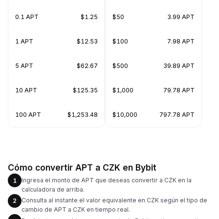
0.1 APT
$1.25
$50
3.99 APT
1 APT
$12.53
$100
7.98 APT
5 APT
$62.67
$500
39.89 APT
10 APT
$125.35
$1,000
79.78 APT
100 APT
$1,253.48
$10,000
797.78 APT
Cómo convertir APT a CZK en Bybit
Ingresa el monto de APT que deseas convertir a CZK en la
1
calculadora de arriba.
Consulta al instante el valor equivalente en CZK según el tipo de
2
cambio de APT a CZK en tiempo real.