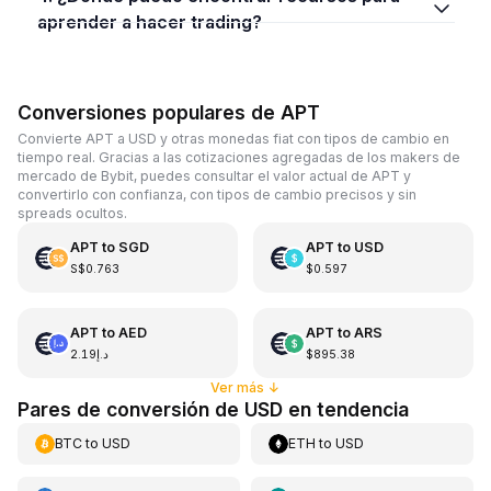
aprender a hacer trading?
Conversiones populares de APT
Convierte APT a USD y otras monedas fiat con tipos de cambio en
tiempo real. Gracias a las cotizaciones agregadas de los makers de
mercado de Bybit, puedes consultar el valor actual de APT y
convertirlo con confianza, con tipos de cambio precisos y sin
spreads ocultos.
APT
to
SGD
APT
to
USD
S$0.763
$0.597
APT
to
AED
APT
to
ARS
د.إ2.19
$895.38
Ver más
↓
Pares de conversión de USD en tendencia
BTC
to
USD
ETH
to
USD