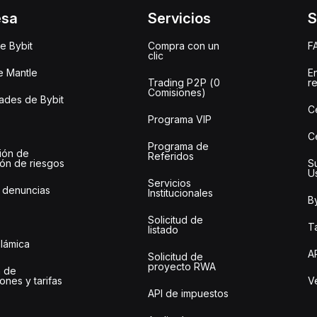
esa
Servicios
S
e Bybit
Compra con un
F
clic
e Mantle
E
Trading P2P (0
r
Comisiones)
des de Bybit
C
Programa VIP
C
Programa de
ión de
Referidos
ión de riesgos
S
U
Servicios
 denuncias
Institucionales
By
Solicitud de
Ta
listado
slámica
A
Solicitud de
proyecto RWA
 de
ones y tarifas
Ve
API de impuestos