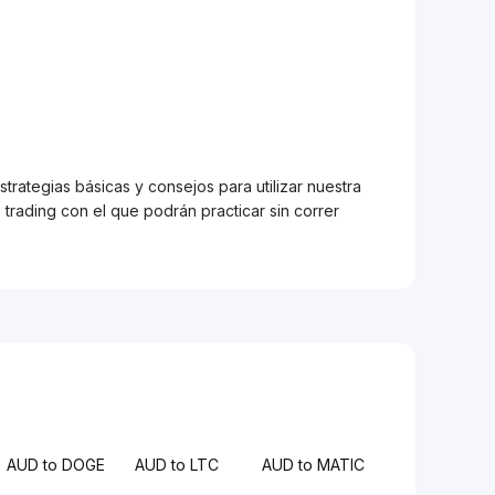
trategias básicas y consejos para utilizar nuestra
trading con el que podrán practicar sin correr
AUD to DOGE
AUD to LTC
AUD to MATIC