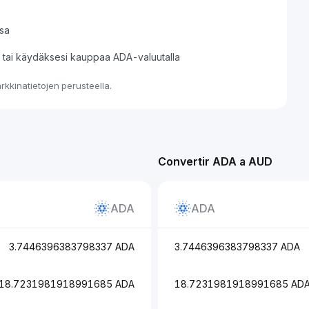
sa
si tai käydäksesi kauppaa ADA-valuutalla
kkinatietojen perusteella.
Convertir ADA a AUD
ADA
ADA
3.7446396383798337 ADA
3.7446396383798337 ADA
18.7231981918991685 ADA
18.7231981918991685 AD