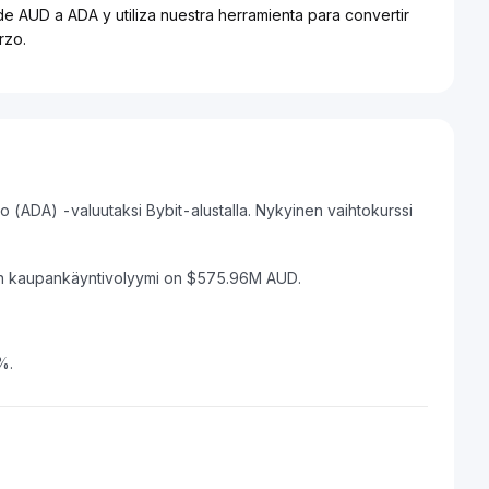
de AUD a ADA y utiliza nuestra herramienta para convertir
rzo.
(ADA) -valuutaksi Bybit-alustalla. Nykyinen vaihtokurssi
in kaupankäyntivolyymi on $575.96M AUD.
%.