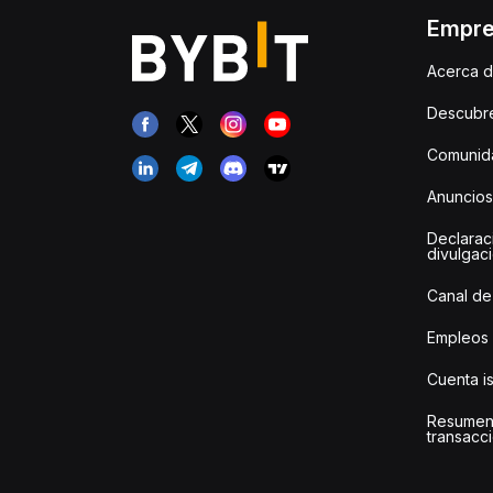
Empr
Acerca d
Descubr
Comunida
Anuncios
Declarac
divulgac
Canal de
Empleos
Cuenta i
Resumen
transacci