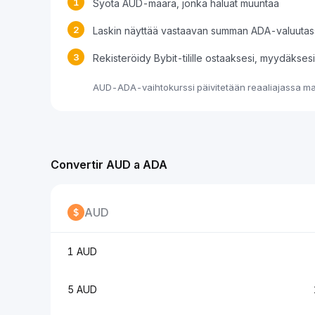
1
Syötä AUD-määrä, jonka haluat muuntaa
2
Laskin näyttää vastaavan summan ADA-valuutas
3
Rekisteröidy Bybit-tilille ostaaksesi, myydäkse
AUD-ADA-vaihtokurssi päivitetään reaaliajassa mar
Convertir AUD a ADA
AUD
1 AUD
5 AUD