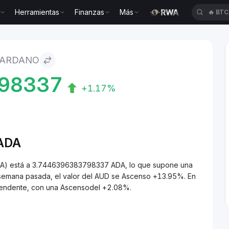
Herramientas
Finanzas
Más
🔥
XAU
CARDANO
98337
+1.17%
/ADA
DA) está a 3.7446396383798337 ADA, lo que supone una
 semana pasada, el valor del AUD se Ascenso +13.95%. En
scendente, con una Ascensodel +2.08%.