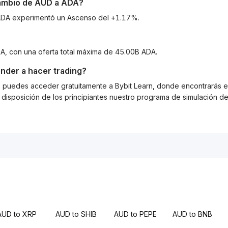
cambio de
AUD
a
ADA
?
a ADA experimentó un Ascenso del +1.17%.
A, con una oferta total máxima de 45.00B ADA.
nder a hacer trading?
g, puedes acceder gratuitamente a Bybit Learn, donde encontrarás es
isposición de los principiantes nuestro programa de simulación de 
AUD to XRP
AUD to SHIB
AUD to PEPE
AUD to BNB