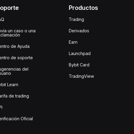
oporte
Productos
AQ
Trading
nvía un caso o una
Derivados
eclamación
Earn
entro de Ayuda
Launchpad
entro de soporte
Bybit Card
ugerencias del
suario
TradingView
bit Learn
rifa de trading
PI
rificación Oficial