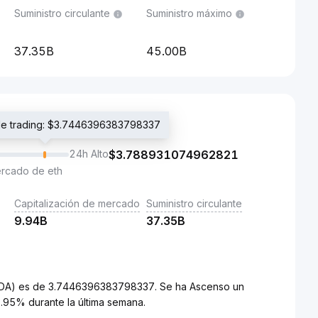
Suministro circulante
Suministro máximo
37.35B
45.00B
 de trading: $3.7446396383798337
24h Alto
$
3.788931074962821
ercado de eth
Capitalización de mercado
Suministro circulante
9.94B
37.35B
(ADA) es de 3.7446396383798337. Se ha Ascenso un
.95% durante la última semana.