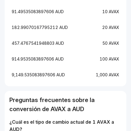
91.49535083897606 AUD
10 AVAX
182.99070167795212 AUD
20 AVAX
457.4767541948803 AUD
50 AVAX
914.9535083897606 AUD
100 AVAX
9,149.535083897606 AUD
1,000 AVAX
Preguntas frecuentes sobre la
conversión de
AVAX
a
AUD
¿Cuál es el tipo de cambio actual de 1
AVAX
a
AUD
?