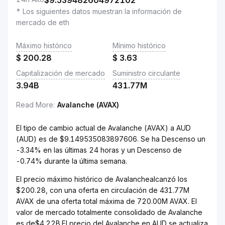
$
9.539482604972102
* Los siguientes datos muestran la información de
mercado de eth
Máximo histórico
Mínimo histórico
$
200.28
$
3.63
Capitalización de mercado
Suministro circulante
3.94B
431.77M
Read More
:
Avalanche (AVAX)
El tipo de cambio actual de Avalanche (AVAX) a AUD
(AUD) es de $9.149535083897606. Se ha Descenso un
-3.34% en las últimas 24 horas y un Descenso de
-0.74% durante la última semana.
El precio máximo histórico de Avalanchealcanzó los
$200.28, con una oferta en circulación de 431.77M
AVAX de una oferta total máxima de 720.00M AVAX. El
valor de mercado totalmente consolidado de Avalanche
es de$4.22B.El precio del Avalanche en AUD se actualiza