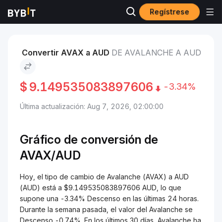
Regístrese
Mercados
Precio de Avalanche AVAX
Avalanche to AUD
Convertir AVAX a AUD
DE AVALANCHE A AUD
$
9.149535083897606
-3.34%
Última actualización: Aug 7, 2026, 02:00:00
Gráfico de conversión de
AVAX/
AUD
Hoy, el tipo de cambio de Avalanche (AVAX) a AUD
(AUD) está a $9.149535083897606 AUD, lo que
supone una -3.34% Descenso en las últimas 24 horas.
Durante la semana pasada, el valor del Avalanche se
Descenso -0.74%. En los últimos 30 días, Avalanche ha