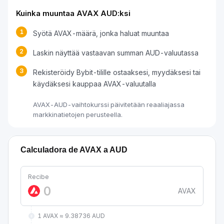
Kuinka muuntaa AVAX AUD:ksi
1
Syötä AVAX-määrä, jonka haluat muuntaa
2
Laskin näyttää vastaavan summan AUD-valuutassa
3
Rekisteröidy Bybit-tilille ostaaksesi, myydäksesi tai
käydäksesi kauppaa AVAX-valuutalla
AVAX-AUD-vaihtokurssi päivitetään reaaliajassa
markkinatietojen perusteella.
Calculadora de AVAX a AUD
Recibe
AVAX
1 AVAX ≈ 9.38736 AUD