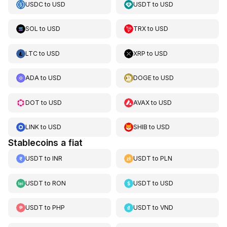
USDC
to
USD
USDT
to
USD
SOL
to
USD
TRX
to
USD
LTC
to
USD
XRP
to
USD
ADA
to
USD
DOGE
to
USD
DOT
to
USD
AVAX
to
USD
LINK
to
USD
SHIB
to
USD
Stablecoins a fiat
USDT
to
INR
USDT
to
PLN
USDT
to
RON
USDT
to
USD
USDT
to
PHP
USDT
to
VND