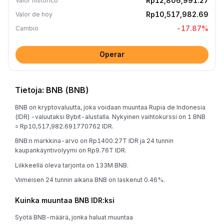
Rp12,806,991.27
Valor histórico
Rp10,517,982.69
Valor de hoy
-17.87
%
Cambio
Operar
Tietoja: BNB (BNB)
BNB on kryptovaluutta, joka voidaan muuntaa Rupia de Indonesia
(IDR) -valuutaksi Bybit-alustalla. Nykyinen vaihtokurssi on 1 BNB
= Rp10,517,982.691770762 IDR.
BNB:n markkina-arvo on Rp1400.27T IDR ja 24 tunnin
kaupankäyntivolyymi on Rp9.76T IDR.
Liikkeellä oleva tarjonta on 133M BNB.
Viimeisen 24 tunnin aikana BNB on laskenut 0.46%.
Kuinka muuntaa BNB IDR:ksi
Syötä BNB-määrä, jonka haluat muuntaa