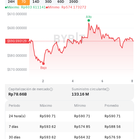
24H
7D
14D
30D
60D
200D
Máximo
:
Rp
603.611141
Mínimo
:
Rp
574.173272
Última actualización: 2026-08-08, 01:43 GMT+0
Máximo histórico
Mínimo histórico
Rp1,369.99
Rp0.039818
Capitalización de mercado
Suministro circulante
Rp78.66B
133.16 M
Período
Máximo
Mínimo
Promedio
Ca
24 hora(s)
Rp590.71
Rp590.71
Rp590.71
-
7 días
Rp593.62
Rp574.85
Rp588.56
+
30 días
Rp593.62
Rp564.32
Rp576.59
+