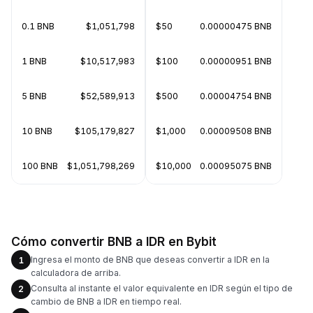
0.1 BNB
$1,051,798
$50
0.00000475 BNB
1 BNB
$10,517,983
$100
0.00000951 BNB
5 BNB
$52,589,913
$500
0.00004754 BNB
10 BNB
$105,179,827
$1,000
0.00009508 BNB
100 BNB
$1,051,798,269
$10,000
0.00095075 BNB
Cómo convertir BNB a IDR en Bybit
Ingresa el monto de BNB que deseas convertir a IDR en la
1
calculadora de arriba.
Consulta al instante el valor equivalente en IDR según el tipo de
2
cambio de BNB a IDR en tiempo real.