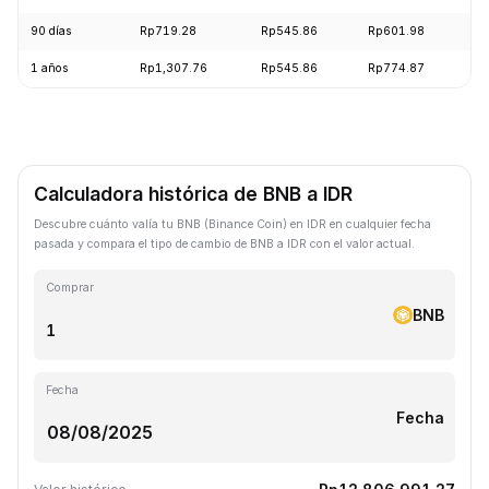
90 días
Rp719.28
Rp545.86
Rp601.98
-
1 años
Rp1,307.76
Rp545.86
Rp774.87
-
Calculadora histórica de BNB a IDR
Descubre cuánto valía tu BNB (Binance Coin) en IDR en cualquier fecha
pasada y compara el tipo de cambio de BNB a IDR con el valor actual.
Comprar
BNB
Fecha
Fecha