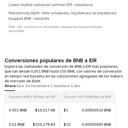
Laskin näyttää vastaavan summan IDR-valuutassa
Rekisteröidy Bybit-tilille ostaaksesi, myydäksesi tai käydäksesi
kauppaa BNB-valuutalla
BNB-IDR-vaihtokurssi päivitetään reaaliajassa markkinatietojen
perusteella.
Conversiones populares de BNB a IDR
Explora las cantidades de conversión de BNB a IDR más populares,
que van desde 0,001 BNB hasta 100 BNB, con valores de conversión
en tiempo real basados en las cotizaciones agregadas de los makers
de mercado de Bybit.
Ahora
Hace 24 horas
Hace 1 mes
Hace 1 año
Convertir BNB a IDR
Valor de IDR
Convertir IDR a BNB
Valor de BNB
0.001 BNB
$10,517.98
$1
0.00000010 BNB
0.01 BNB
$105,179.83
$10
0.00000095 BNB