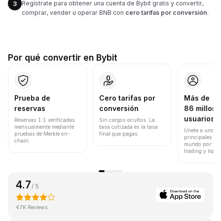
Regístrate para obtener una cuenta de Bybit gratis y convertir,
3
comprar, vender u operar BNB con
cero tarifas por conversión
.
Por qué convertir en Bybit
Prueba de
Cero tarifas por
Más de
reservas
conversión
86 millone
usuarios
Reservas 1:1 verificadas
Sin cargos ocultos. La
mensualmente mediante
tasa cotizada es la tasa
Únete a uno de
pruebas de Merkle on-
final que pagas.
principales ex
chain.
mundo por vol
trading y liqui
4.7
/ 5
47K Reviews