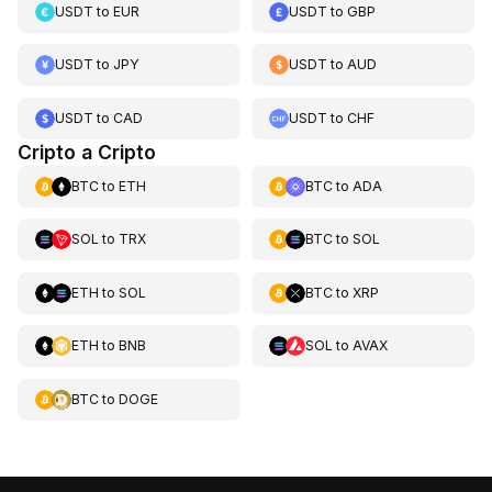
USDT
to
EUR
USDT
to
GBP
USDT
to
JPY
USDT
to
AUD
USDT
to
CAD
USDT
to
CHF
Cripto a Cripto
BTC
to
ETH
BTC
to
ADA
SOL
to
TRX
BTC
to
SOL
ETH
to
SOL
BTC
to
XRP
ETH
to
BNB
SOL
to
AVAX
BTC
to
DOGE