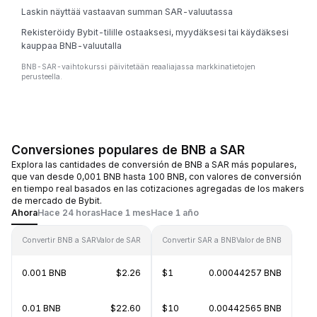
Laskin näyttää vastaavan summan SAR-valuutassa
Rekisteröidy Bybit-tilille ostaaksesi, myydäksesi tai käydäksesi
kauppaa BNB-valuutalla
BNB-SAR-vaihtokurssi päivitetään reaaliajassa markkinatietojen
perusteella.
Conversiones populares de BNB a SAR
Explora las cantidades de conversión de BNB a SAR más populares,
que van desde 0,001 BNB hasta 100 BNB, con valores de conversión
en tiempo real basados en las cotizaciones agregadas de los makers
de mercado de Bybit.
Ahora
Hace 24 horas
Hace 1 mes
Hace 1 año
Convertir BNB a SAR
Valor de SAR
Convertir SAR a BNB
Valor de BNB
0.001 BNB
$2.26
$1
0.00044257 BNB
0.01 BNB
$22.60
$10
0.00442565 BNB