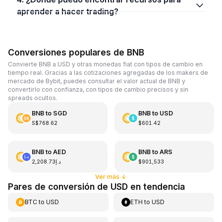
aprender a hacer trading?
Conversiones populares de BNB
Convierte BNB a USD y otras monedas fiat con tipos de cambio en
tiempo real. Gracias a las cotizaciones agregadas de los makers de
mercado de Bybit, puedes consultar el valor actual de BNB y
convertirlo con confianza, con tipos de cambio precisos y sin
spreads ocultos.
BNB
to
SGD
BNB
to
USD
S$768.62
$601.42
BNB
to
AED
BNB
to
ARS
د.إ2,208.73
$901,533
Ver más
↓
Pares de conversión de USD en tendencia
BTC
to
USD
ETH
to
USD