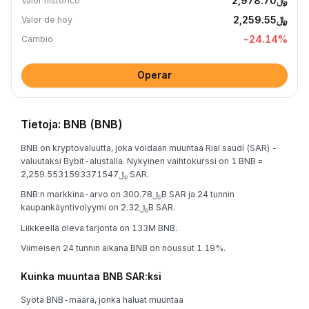
﷼2,978.70
Valor histórico
﷼2,259.55
Valor de hoy
-24.14
%
Cambio
Operar
Tietoja: BNB (BNB)
BNB on kryptovaluutta, joka voidaan muuntaa Rial saudí (SAR) -
valuutaksi Bybit-alustalla. Nykyinen vaihtokurssi on 1 BNB =
﷼2,259.5531593371547 SAR.
BNB:n markkina-arvo on ﷼300.78B SAR ja 24 tunnin
kaupankäyntivolyymi on ﷼2.32B SAR.
Liikkeellä oleva tarjonta on 133M BNB.
Viimeisen 24 tunnin aikana BNB on noussut 1.19%.
Kuinka muuntaa BNB SAR:ksi
Syötä BNB-määrä, jonka haluat muuntaa