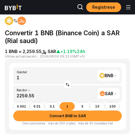
Regístrese
Inicio
BNB to SAR
Convertir 1 BNB (Binance Coin) a SAR
(Rial saudí)
1 BNB ≈ ﷼2,259.55 SAR
▲
+1.19%
24h
Última actualización
：
2026/08/09 09:23
(
GMT+0
)
Gastar
BNB
Recibir ~
SAR
0.001
0.01
0.1
1
5
10
100
Convert BNB to SAR
Cero comisiones · más de 350 criptos · más de 40 monedas fiat