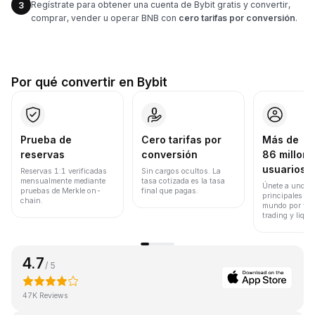
Regístrate para obtener una cuenta de Bybit gratis y convertir,
3
comprar, vender u operar BNB con
cero tarifas por conversión
.
Por qué convertir en Bybit
Prueba de
Cero tarifas por
Más de
reservas
conversión
86 millone
usuarios
Reservas 1:1 verificadas
Sin cargos ocultos. La
mensualmente mediante
tasa cotizada es la tasa
Únete a uno de
pruebas de Merkle on-
final que pagas.
principales ex
chain.
mundo por vol
trading y liqui
4.7
/ 5
47K Reviews