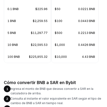
0.1 BNB
$225.96
$50
0.0221 BNB
1 BNB
$2,259.55
$100
0.0443 BNB
5 BNB
$11,297.77
$500
0.2213 BNB
10 BNB
$22,595.53
$1,000
0.4426 BNB
100 BNB
$225,955.32
$10,000
4.43 BNB
Cómo convertir BNB a SAR en Bybit
Ingresa el monto de BNB que deseas convertir a SAR en la
1
calculadora de arriba.
Consulta al instante el valor equivalente en SAR según el tipo de
2
cambio de BNB a SAR en tiempo real.