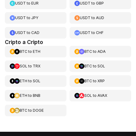
USDT
to
EUR
USDT
to
GBP
USDT
to
JPY
USDT
to
AUD
USDT
to
CAD
USDT
to
CHF
Cripto a Cripto
BTC
to
ETH
BTC
to
ADA
SOL
to
TRX
BTC
to
SOL
ETH
to
SOL
BTC
to
XRP
ETH
to
BNB
SOL
to
AVAX
BTC
to
DOGE