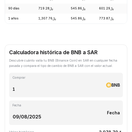
90 días
﷼719.28
﷼545.86
﷼601.29
+2
1 años
﷼1,307.76
﷼545.86
﷼773.87
-2
Calculadora histórica de BNB a SAR
Descubre cuánto valía tu BNB (Binance Coin) en SAR en cualquier fecha
pasada y compara el tipo de cambio de BNB a SAR con el valor actual.
Comprar
BNB
Fecha
Fecha