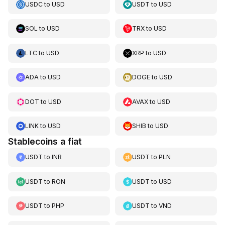
USDC
to
USD
USDT
to
USD
SOL
to
USD
TRX
to
USD
LTC
to
USD
XRP
to
USD
ADA
to
USD
DOGE
to
USD
DOT
to
USD
AVAX
to
USD
LINK
to
USD
SHIB
to
USD
Stablecoins a fiat
USDT
to
INR
USDT
to
PLN
USDT
to
RON
USDT
to
USD
USDT
to
PHP
USDT
to
VND