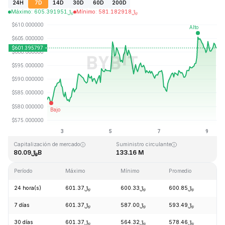
24H
7D
14D
30D
60D
200D
Máximo
:
605.391951
﷼
Mínimo
:
581.182918
﷼
Última actualización: 2026-08-09, 09:23 GMT+0
Máximo histórico
Mínimo histórico
﷼0.039818
﷼1,369.99
Capitalización de mercado
Suministro circulante
﷼80.09B
133.16 M
Período
Máximo
Mínimo
Promedio
Ca
24 hora(s)
﷼601.37
﷼600.33
﷼600.85
+1
7 días
﷼601.37
﷼587.00
﷼593.49
+3
30 días
﷼601.37
﷼564.32
﷼578.46
+4