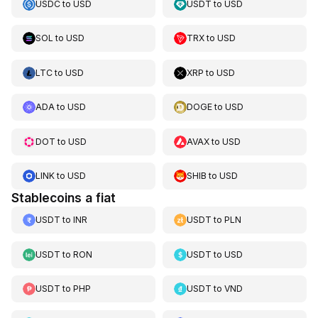
USDC
to
USD
USDT
to
USD
SOL
to
USD
TRX
to
USD
LTC
to
USD
XRP
to
USD
ADA
to
USD
DOGE
to
USD
DOT
to
USD
AVAX
to
USD
LINK
to
USD
SHIB
to
USD
Stablecoins a fiat
USDT
to
INR
USDT
to
PLN
USDT
to
RON
USDT
to
USD
USDT
to
PHP
USDT
to
VND