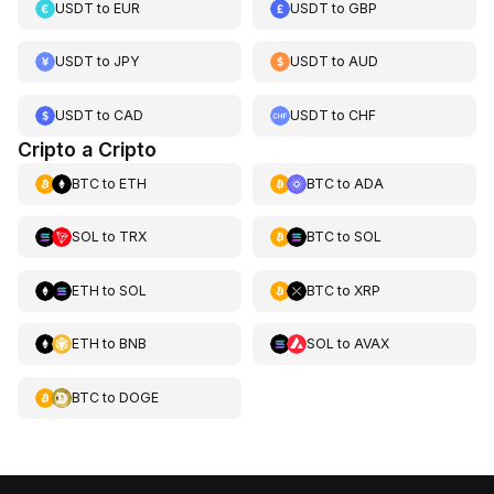
USDT
to
EUR
USDT
to
GBP
USDT
to
JPY
USDT
to
AUD
USDT
to
CAD
USDT
to
CHF
Cripto a Cripto
BTC
to
ETH
BTC
to
ADA
SOL
to
TRX
BTC
to
SOL
ETH
to
SOL
BTC
to
XRP
ETH
to
BNB
SOL
to
AVAX
BTC
to
DOGE