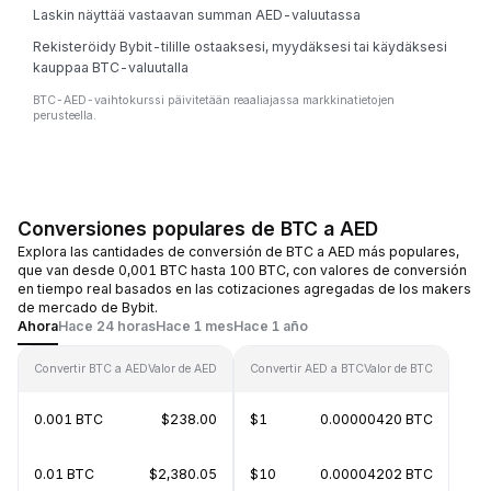
Laskin näyttää vastaavan summan AED-valuutassa
Rekisteröidy Bybit-tilille ostaaksesi, myydäksesi tai käydäksesi
kauppaa BTC-valuutalla
BTC-AED-vaihtokurssi päivitetään reaaliajassa markkinatietojen
perusteella.
Conversiones populares de BTC a AED
Explora las cantidades de conversión de BTC a AED más populares,
que van desde 0,001 BTC hasta 100 BTC, con valores de conversión
en tiempo real basados en las cotizaciones agregadas de los makers
de mercado de Bybit.
Ahora
Hace 24 horas
Hace 1 mes
Hace 1 año
Convertir BTC a AED
Valor de AED
Convertir AED a BTC
Valor de BTC
0.001 BTC
$238.00
$1
0.00000420 BTC
0.01 BTC
$2,380.05
$10
0.00004202 BTC