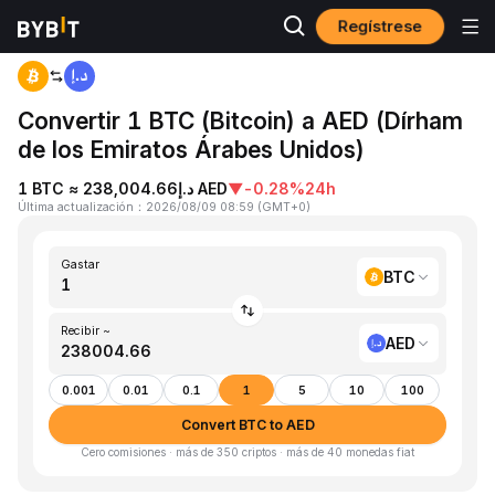
Regístrese
Inicio
BTC to AED
Convertir 1 BTC (Bitcoin) a AED (Dírham
de los Emiratos Árabes Unidos)
1 BTC ≈ د.إ238,004.66 AED
▼
-0.28%
24h
Última actualización
：
2026/08/09 08:59
(
GMT+0
)
Gastar
BTC
Recibir ~
AED
0.001
0.01
0.1
1
5
10
100
Convert BTC to AED
Cero comisiones · más de 350 criptos · más de 40 monedas fiat