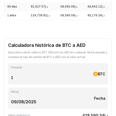
90 días
د.إ81,627.57
د.إ58,566.09
د.إ66,642.12
1 años
د.إ124,739.81
د.إ58,566.09
د.إ85,176.24
Calculadora histórica de BTC a AED
Descubre cuánto valía tu BTC (Bitcoin) en AED en cualquier fecha pasada y
compara el tipo de cambio de BTC a AED con el valor actual.
Comprar
BTC
Fecha
Fecha
د.إ428,590.34
Valor histórico