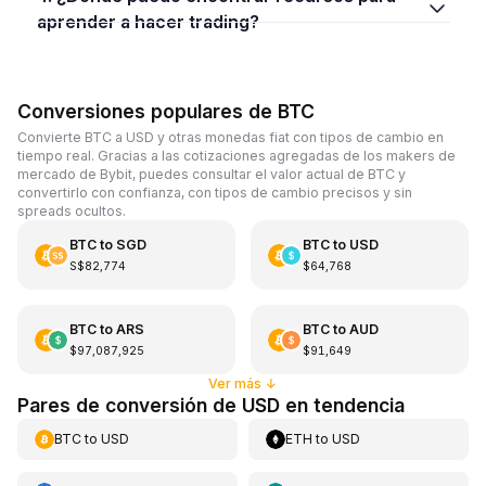
aprender a hacer trading?
Conversiones populares de BTC
Convierte BTC a USD y otras monedas fiat con tipos de cambio en
tiempo real. Gracias a las cotizaciones agregadas de los makers de
mercado de Bybit, puedes consultar el valor actual de BTC y
convertirlo con confianza, con tipos de cambio precisos y sin
spreads ocultos.
BTC
to
SGD
BTC
to
USD
S$82,774
$64,768
BTC
to
ARS
BTC
to
AUD
$97,087,925
$91,649
Ver más
↓
Pares de conversión de USD en tendencia
BTC
to
USD
ETH
to
USD