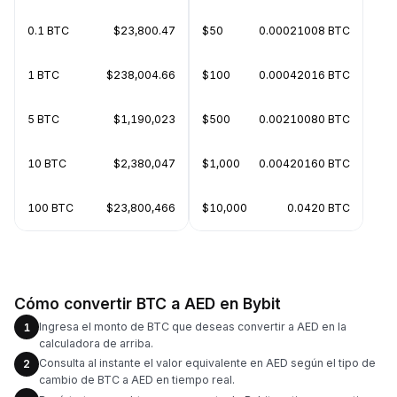
0.1 BTC
$23,800.47
$50
0.00021008 BTC
1 BTC
$238,004.66
$100
0.00042016 BTC
5 BTC
$1,190,023
$500
0.00210080 BTC
10 BTC
$2,380,047
$1,000
0.00420160 BTC
100 BTC
$23,800,466
$10,000
0.0420 BTC
Cómo convertir BTC a AED en Bybit
Ingresa el monto de BTC que deseas convertir a AED en la
1
calculadora de arriba.
Consulta al instante el valor equivalente en AED según el tipo de
2
cambio de BTC a AED en tiempo real.