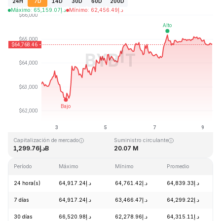
24H
7D
14D
30D
60D
200D
Máximo
:
65,159.07
د.إ
Mínimo
:
62,456.49
د.إ
Última actualización: 2026-08-09, 08:59 GMT+0
Máximo histórico
Mínimo histórico
د.إ67.81
د.إ126,080.00
Capitalización de mercado
Suministro circulante
د.إ1,299.76B
20.07 M
Período
Máximo
Mínimo
Promedio
24 hora(s)
د.إ64,917.24
د.إ64,761.42
د.إ64,839.33
7 días
د.إ64,917.24
د.إ63,466.47
د.إ64,299.22
30 días
د.إ66,520.98
د.إ62,278.96
د.إ64,315.11