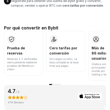
Regístrate para obtener una cuenta de Bybit gratis y convertir,
3
comprar, vender u operar BTC con
cero tarifas por conversión
.
Por qué convertir en Bybit
Prueba de
Cero tarifas por
Más de
reservas
conversión
86 millone
usuarios
Reservas 1:1 verificadas
Sin cargos ocultos. La
mensualmente mediante
tasa cotizada es la tasa
Únete a uno de
pruebas de Merkle on-
final que pagas.
principales ex
chain.
mundo por vol
trading y liqui
4.7
/ 5
47K Reviews