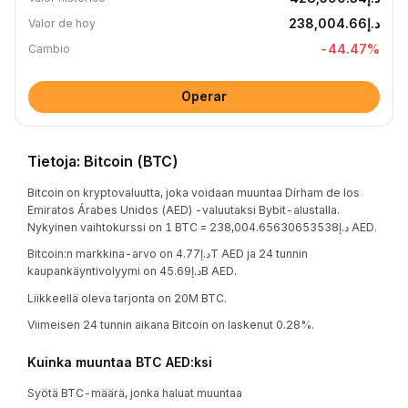
د.إ238,004.66
Valor de hoy
-44.47
%
Cambio
Operar
Tietoja: Bitcoin (BTC)
Bitcoin on kryptovaluutta, joka voidaan muuntaa Dírham de los
Emiratos Árabes Unidos (AED) -valuutaksi Bybit-alustalla.
Nykyinen vaihtokurssi on 1 BTC = د.إ238,004.65630653538 AED.
Bitcoin:n markkina-arvo on د.إ4.77T AED ja 24 tunnin
kaupankäyntivolyymi on د.إ45.69B AED.
Liikkeellä oleva tarjonta on 20M BTC.
Viimeisen 24 tunnin aikana Bitcoin on laskenut 0.28%.
Kuinka muuntaa BTC AED:ksi
Syötä BTC-määrä, jonka haluat muuntaa