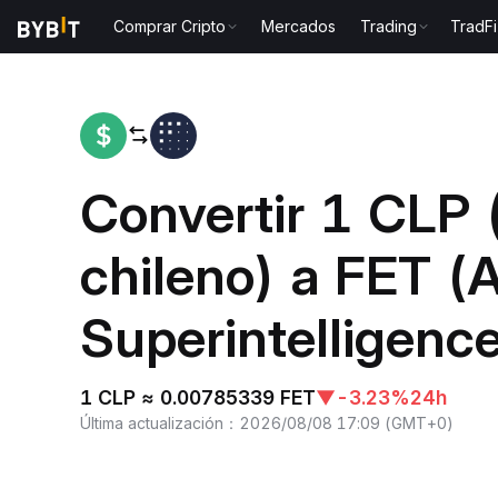
Comprar Cripto
Mercados
Trading
TradFi
Inicio
CLP to FET
Convertir 1 CLP 
chileno) a FET (Ar
Superintelligence
1 CLP ≈ 0.00785339 FET
▼
-3.23%
24h
Última actualización
：
2026/08/08 17:09
(
GMT+0
)