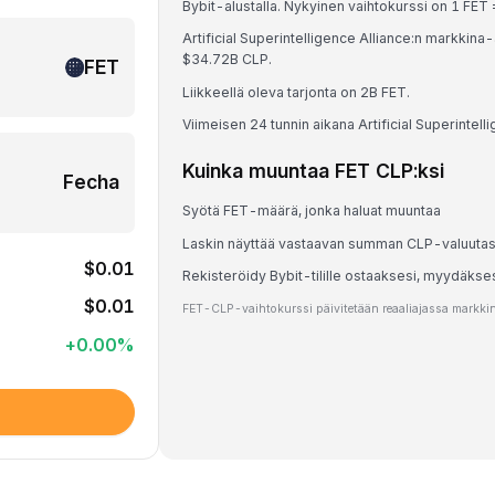
Bybit-alustalla. Nykyinen vaihtokurssi on 1 
Artificial Superintelligence Alliance:n markkin
$34.72B CLP.
FET
Liikkeellä oleva tarjonta on 2B FET.
Viimeisen 24 tunnin aikana Artificial Superintel
Kuinka muuntaa FET CLP:ksi
Fecha
Syötä FET-määrä, jonka haluat muuntaa
Laskin näyttää vastaavan summan CLP-valuuta
$0.01
Rekisteröidy Bybit-tilille ostaaksesi, myydäkse
$0.01
FET-CLP-vaihtokurssi päivitetään reaaliajassa markkina
+
0.00
%