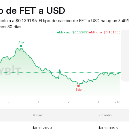
io de FET a USD
ce) cotiza a $0.139185. El tipo de cambio de FET a USD ha up un 3.4
mos 30 días.
Máximo
:
$
0.152621
Mínimo
:
$
0.131633
Mínimo
Promedio
$0.137629
$0.138396