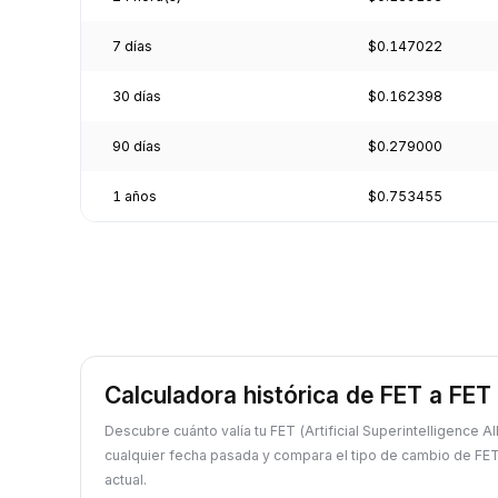
7 días
$0.147022
30 días
$0.162398
90 días
$0.279000
1 años
$0.753455
Calculadora histórica de FET a FET
Descubre cuánto valía tu FET (Artificial Superintelligence A
cualquier fecha pasada y compara el tipo de cambio de FET
actual.