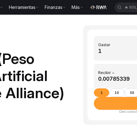
Herramientas
Finanzas
Más
🔥
SOL
Gastar
(Peso
tificial
Recibir ~
 Alliance)
1
10
50
Cero comisi