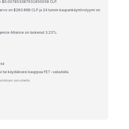
FET = $0.007853387631850058 CLP.
a-arvo on $283.86B CLP ja 24 tunnin kaupankäyntivolyymi on
ligence Alliance on laskenut 3.23%.
ssa
si tai käydäksesi kauppaa FET-valuutalla
tietojen perusteella.