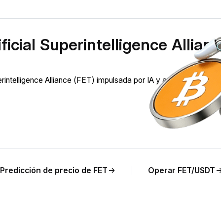
icial Superintelligence Allian
intelligence Alliance (FET) impulsada por IA y análisis del preci
Predicción de precio de FET
Operar FET/USDT