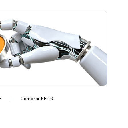
ce
o de
Comprar FET