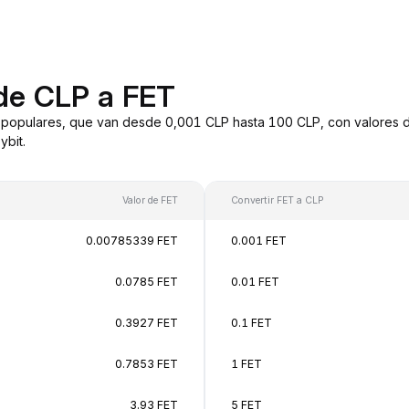
de CLP a FET
 populares, que van desde 0,001 CLP hasta 100 CLP, con valores d
bit.
Valor de FET
Convertir FET a CLP
0.00785339 FET
0.001 FET
0.0785 FET
0.01 FET
0.3927 FET
0.1 FET
0.7853 FET
1 FET
3.93 FET
5 FET