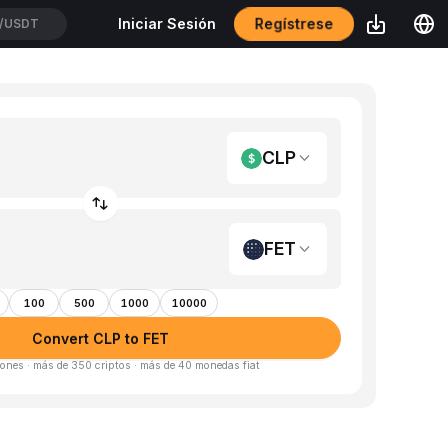
Regístrese
Iniciar Sesión
/USDT
CLP
FET
100
500
1000
10000
Convert CLP to FET
ones · más de 350 criptos · más de 40 monedas fiat