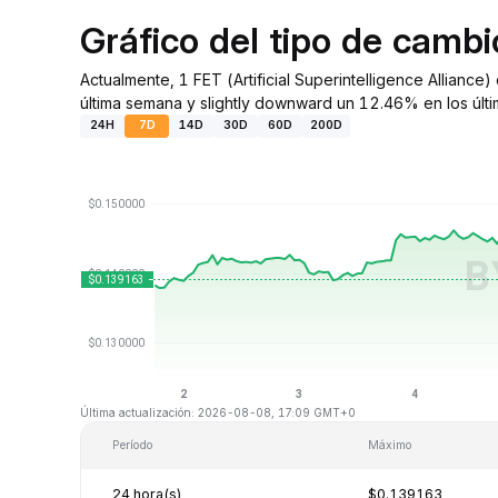
Gráfico del tipo de camb
Actualmente, 1 FET (Artificial Superintelligence Allian
última semana y slightly downward un 12.46% en los últi
24H
7D
14D
30D
60D
200D
Última actualización: 2026-08-08, 17:09 GMT+0
Período
Máximo
24 hora(s)
$0.139163