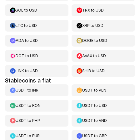
SOL
to
USD
TRX
to
USD
LTC
to
USD
XRP
to
USD
ADA
to
USD
DOGE
to
USD
DOT
to
USD
AVAX
to
USD
LINK
to
USD
SHIB
to
USD
Stablecoins a fiat
USDT
to
INR
USDT
to
PLN
USDT
to
RON
USDT
to
USD
USDT
to
PHP
USDT
to
VND
USDT
to
EUR
USDT
to
GBP