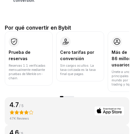
conversión
.
Por qué convertir en Bybit
Prueba de
Cero tarifas por
Más de
reservas
conversión
86 millone
usuarios
Reservas 1:1 verificadas
Sin cargos ocultos. La
mensualmente mediante
tasa cotizada es la tasa
Únete a uno de
pruebas de Merkle on-
final que pagas.
principales ex
chain.
mundo por vol
trading y liqui
4.7
/ 5
47K Reviews
4.6
/ 5