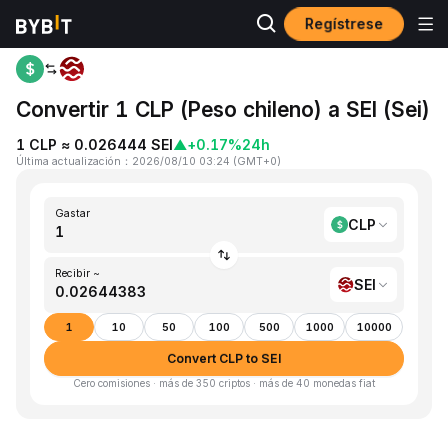
Regístrese
Inicio
CLP to SEI
Convertir 1 CLP (Peso chileno) a SEI (Sei)
1 CLP ≈ 0.026444 SEI
▲
+0.17%
24h
Última actualización
：
2026/08/10 03:24
(
GMT+0
)
Gastar
CLP
Recibir ~
SEI
1
10
50
100
500
1000
10000
Convert CLP to SEI
Cero comisiones · más de 350 criptos · más de 40 monedas fiat