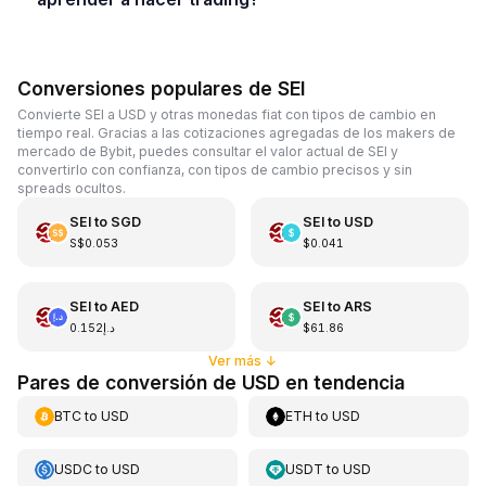
Conversiones populares de SEI
Convierte SEI a USD y otras monedas fiat con tipos de cambio en
tiempo real. Gracias a las cotizaciones agregadas de los makers de
mercado de Bybit, puedes consultar el valor actual de SEI y
convertirlo con confianza, con tipos de cambio precisos y sin
spreads ocultos.
SEI
to
SGD
SEI
to
USD
S$0.053
$0.041
SEI
to
AED
SEI
to
ARS
د.إ0.152
$61.86
Ver más
↓
Pares de conversión de USD en tendencia
BTC
to
USD
ETH
to
USD
USDC
to
USD
USDT
to
USD