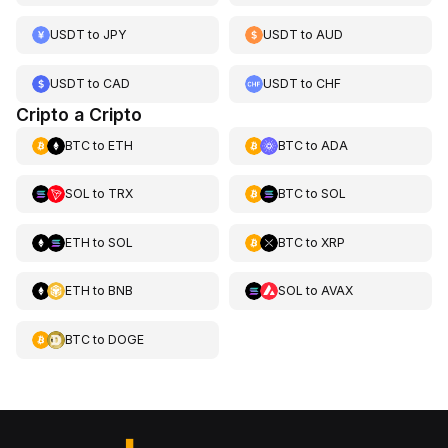
USDT
to
JPY
USDT
to
AUD
USDT
to
CAD
USDT
to
CHF
Cripto a Cripto
BTC
to
ETH
BTC
to
ADA
SOL
to
TRX
BTC
to
SOL
ETH
to
SOL
BTC
to
XRP
ETH
to
BNB
SOL
to
AVAX
BTC
to
DOGE