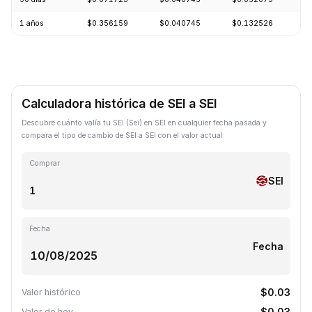
1 años
$0.356159
$0.040745
$0.132526
-
Calculadora histórica de SEI a SEI
Descubre cuánto valía tu SEI (Sei) en SEI en cualquier fecha pasada y
compara el tipo de cambio de SEI a SEI con el valor actual.
Comprar
SEI
Fecha
Fecha
$0.03
Valor histórico
$0.03
Valor de hoy