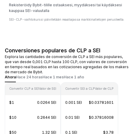
Rekisteröidy Bybit-tilille ostaaksesi, myydäksesi tai käydäksesi
kauppaa SEI-valuutalla
SEI-CLP-vaihtokurssi päivitetään reaaliajassa markkinatietojen perusteella.
Conversiones populares de CLP a SEI
Explora las cantidades de conversión de CLP a SEI más populares,
que van desde 0,001 CLP hasta 100 CLP, con valores de conversión
en tiempo real basados en las cotizaciones agregadas de los makers
de mercado de Bybit.
Ahora
Hace 24 horas
Hace 1 mes
Hace 1 año
Convertir CLP a SEI
Valor de SEI
Convertir SEI a CLP
Valor de CLP
$1
0.0264 SEI
0.001 SEI
$0.03781601
$10
0.2644 SEI
0.01 SEI
$0.37816008
$50
1.32 SEI
0.1 SEI
$3.78