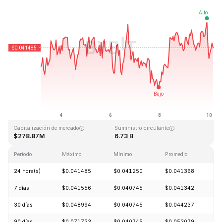
Última actualización: 2026-08-10, 03:24 GMT+0
Máximo histórico
Mínimo histórico
$1.14
$0.040542
Capitalización de mercado
Suministro circulante
$278.87M
6.73 B
Período
Máximo
Mínimo
Promedio
C
24 hora(s)
$0.041485
$0.041250
$0.041368
-
7 días
$0.041556
$0.040745
$0.041342
+
30 días
$0.048994
$0.040745
$0.044237
-
90 días
$0.071723
$0.040745
$0.052079
-