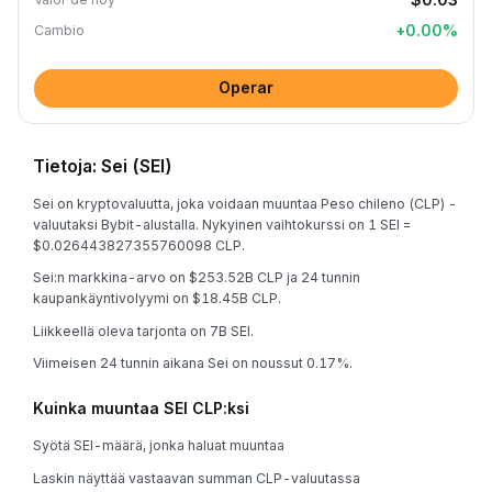
+
0.00
%
Cambio
Operar
Tietoja: Sei (SEI)
Sei on kryptovaluutta, joka voidaan muuntaa Peso chileno (CLP) -
valuutaksi Bybit-alustalla. Nykyinen vaihtokurssi on 1 SEI =
$0.026443827355760098 CLP.
Sei:n markkina-arvo on $253.52B CLP ja 24 tunnin
kaupankäyntivolyymi on $18.45B CLP.
Liikkeellä oleva tarjonta on 7B SEI.
Viimeisen 24 tunnin aikana Sei on noussut 0.17%.
Kuinka muuntaa SEI CLP:ksi
Syötä SEI-määrä, jonka haluat muuntaa
Laskin näyttää vastaavan summan CLP-valuutassa