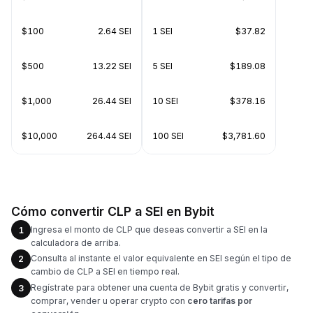
$100
2.64 SEI
1 SEI
$37.82
$500
13.22 SEI
5 SEI
$189.08
$1,000
26.44 SEI
10 SEI
$378.16
$10,000
264.44 SEI
100 SEI
$3,781.60
Cómo convertir CLP a SEI en Bybit
Ingresa el monto de CLP que deseas convertir a SEI en la
1
calculadora de arriba.
Consulta al instante el valor equivalente en SEI según el tipo de
2
cambio de CLP a SEI en tiempo real.
Regístrate para obtener una cuenta de Bybit gratis y convertir,
3
comprar, vender u operar crypto con
cero tarifas por