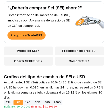
"¿Debería comprar Sei (SEI) ahora?"
Obtén información del mercado de Sei (SEI)
impulsada por IA y análisis del precio de SEI
en CLP en tiempo real.
Pregunta a TradeGPT
Precio de SEI
Predicción de precio
Operar SEI/USDT
Comprar SEI
Gráfico del tipo de cambio de SEI a USD
Actualmente, 1 SEI (Sei) cotiza a $0.041426. El tipo de cambio de SEI
a USD ha down un 0.08% en las últimas 24 horas, increased un 0.75%
en la última semana y slightly downward un 16.82% en los últimos 30
días.
24H
7D
14D
30D
60D
200D
Máximo
:
$
0.042043
Mínimo
:
$
0.040620