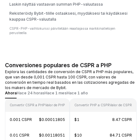
Laskin näyttää vastaavan summan PHP-valuutassa
Rekisteröidy Bybit-tilille ostaaksesi, myydäksesi tai käydäksesi
kauppaa CSPR-valuutalla
CSPR-PHP-vaihtokurssi päivitetään reaaliajassa markkinatietojen
perusteella.
Conversiones populares de CSPR a PHP
Explora las cantidades de conversión de CSPR a PHP más populares,
que van desde 0,001 CSPR hasta 100 CSPR, con valores de
conversión en tiempo real basados en las cotizaciones agregadas de
los makers de mercado de Bybit.
Ahora
Hace 24 horas
Hace 1 mes
Hace 1 año
Convertir CSPR a PHP
Valor de PHP
Convertir PHP a CSPR
Valor de CSPR
0.001 CSPR
$0.00011805
$1
8.47 CSPR
0.01 CSPR
$0.00118051
$10
84.71 CSPR