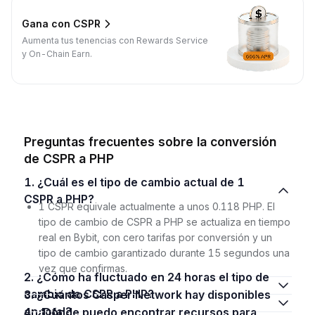
Gana con CSPR
Aumenta tus tenencias con Rewards Service
y On-Chain Earn.
Preguntas frecuentes sobre la conversión
de CSPR a PHP
1. ¿Cuál es el tipo de cambio actual de 1
CSPR a PHP?
1 CSPR equivale actualmente a unos 0.118 PHP. El
tipo de cambio de CSPR a PHP se actualiza en tiempo
real en Bybit, con cero tarifas por conversión y un
tipo de cambio garantizado durante 15 segundos una
vez que confirmas.
2. ¿Cómo ha fluctuado en 24 horas el tipo de
cambio de CSPR a PHP?
3. ¿Cuántos Casper Network hay disponibles
en total?
4. ¿Dónde puedo encontrar recursos para