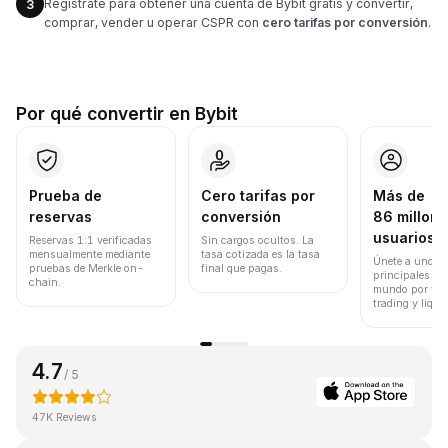
Regístrate para obtener una cuenta de Bybit gratis y convertir,
3
comprar, vender u operar CSPR con
cero tarifas por conversión
.
Por qué convertir en Bybit
Prueba de
Cero tarifas por
Más de
reservas
conversión
86 millone
usuarios
Reservas 1:1 verificadas
Sin cargos ocultos. La
mensualmente mediante
tasa cotizada es la tasa
Únete a uno de
pruebas de Merkle on-
final que pagas.
principales ex
chain.
mundo por vol
trading y liqui
4.7
/ 5
47K Reviews