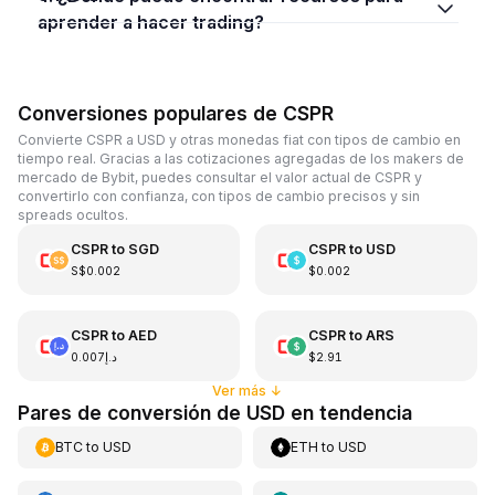
aprender a hacer trading?
Conversiones populares de CSPR
Convierte CSPR a USD y otras monedas fiat con tipos de cambio en
tiempo real. Gracias a las cotizaciones agregadas de los makers de
mercado de Bybit, puedes consultar el valor actual de CSPR y
convertirlo con confianza, con tipos de cambio precisos y sin
spreads ocultos.
CSPR
to
SGD
CSPR
to
USD
S$0.002
$0.002
CSPR
to
AED
CSPR
to
ARS
د.إ0.007
$2.91
Ver más
↓
Pares de conversión de USD en tendencia
BTC
to
USD
ETH
to
USD