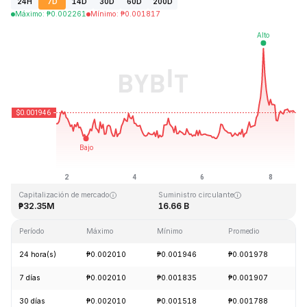
24H
7D
14D
30D
60D
200D
Máximo
:
₱
0.002261
Mínimo
:
₱
0.001817
Última actualización: 2026-08-08, 17:09 GMT+0
Máximo histórico
Mínimo histórico
₱1.33
₱0.001460
Capitalización de mercado
Suministro circulante
₱32.35M
16.66 B
Período
Máximo
Mínimo
Promedio
C
24 hora(s)
₱0.002010
₱0.001946
₱0.001978
-
7 días
₱0.002010
₱0.001835
₱0.001907
+
30 días
₱0.002010
₱0.001518
₱0.001788
+