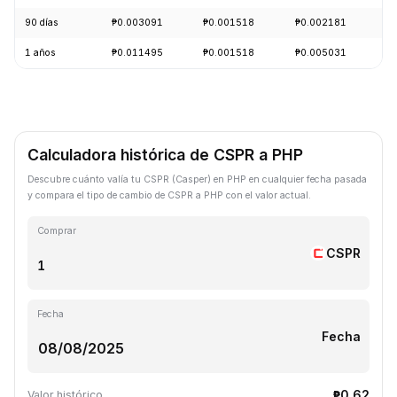
90 días
₱0.003091
₱0.001518
₱0.002181
-
1 años
₱0.011495
₱0.001518
₱0.005031
-
Calculadora histórica de CSPR a PHP
Descubre cuánto valía tu CSPR (Casper) en PHP en cualquier fecha pasada
y compara el tipo de cambio de CSPR a PHP con el valor actual.
Comprar
CSPR
Fecha
Fecha
₱0.62
Valor histórico