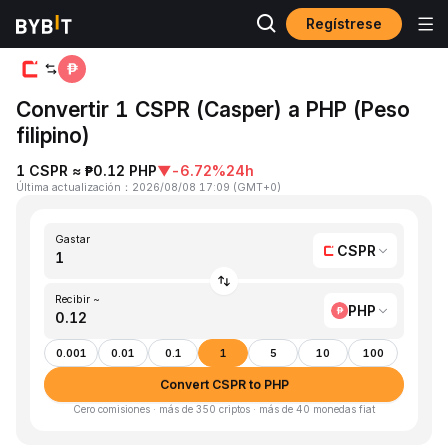
Regístrese
Inicio
CSPR to PHP
Convertir 1 CSPR (Casper) a PHP (Peso
filipino)
1 CSPR ≈ ₱0.12 PHP
▼
-6.72%
24h
Última actualización
：
2026/08/08 17:09
(
GMT+0
)
Gastar
CSPR
Recibir ~
PHP
0.001
0.01
0.1
1
5
10
100
Convert CSPR to PHP
Cero comisiones · más de 350 criptos · más de 40 monedas fiat