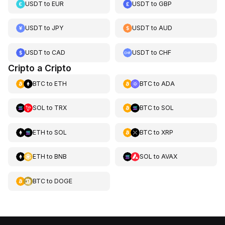
USDT
to
EUR
USDT
to
GBP
USDT
to
JPY
USDT
to
AUD
USDT
to
CAD
USDT
to
CHF
Cripto a Cripto
BTC
to
ETH
BTC
to
ADA
SOL
to
TRX
BTC
to
SOL
ETH
to
SOL
BTC
to
XRP
ETH
to
BNB
SOL
to
AVAX
BTC
to
DOGE