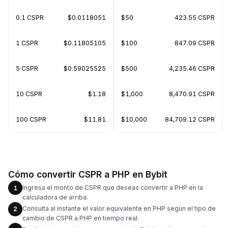
0.1 CSPR
$0.0118051
$50
423.55 CSPR
1 CSPR
$0.11805105
$100
847.09 CSPR
5 CSPR
$0.59025525
$500
4,235.46 CSPR
10 CSPR
$1.18
$1,000
8,470.91 CSPR
100 CSPR
$11.81
$10,000
84,709.12 CSPR
Cómo convertir CSPR a PHP en Bybit
Ingresa el monto de CSPR que deseas convertir a PHP en la
1
calculadora de arriba.
Consulta al instante el valor equivalente en PHP según el tipo de
2
cambio de CSPR a PHP en tiempo real.