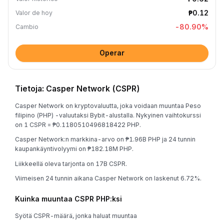
₱0.12
Valor de hoy
-80.90
%
Cambio
Operar
Tietoja: Casper Network (CSPR)
Casper Network on kryptovaluutta, joka voidaan muuntaa Peso
filipino (PHP) -valuutaksi Bybit-alustalla. Nykyinen vaihtokurssi
on 1 CSPR = ₱0.1180510496818422 PHP.
Casper Network:n markkina-arvo on ₱1.96B PHP ja 24 tunnin
kaupankäyntivolyymi on ₱182.18M PHP.
Liikkeellä oleva tarjonta on 17B CSPR.
Viimeisen 24 tunnin aikana Casper Network on laskenut 6.72%.
Kuinka muuntaa CSPR PHP:ksi
Syötä CSPR-määrä, jonka haluat muuntaa