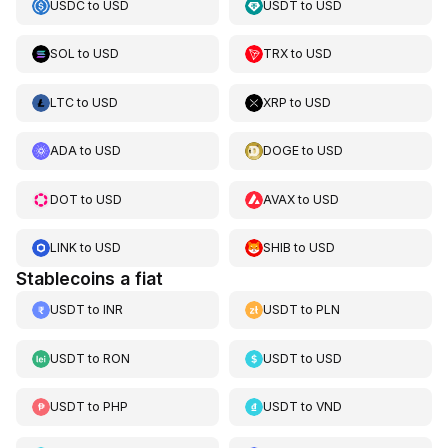
USDC
to
USD
USDT
to
USD
SOL
to
USD
TRX
to
USD
LTC
to
USD
XRP
to
USD
ADA
to
USD
DOGE
to
USD
DOT
to
USD
AVAX
to
USD
LINK
to
USD
SHIB
to
USD
Stablecoins a fiat
USDT
to
INR
USDT
to
PLN
USDT
to
RON
USDT
to
USD
USDT
to
PHP
USDT
to
VND