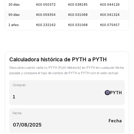
30 días
Kč0.050372
Kč0.038185
Kč0.044126
90 días
Kč0.059354
Kč0.031068
Kč0.041324
1 años
Kč0.232162
Kč0.031068
Kč0.075457
Calculadora histórica de PYTH a PYTH
Descubre cuánto valía tu PYTH (Pyth Network) en PYTH en cualquier fecha
pasada y compara el tipo de cambio de PYTH a PYTH con el valor actual.
Comprar
PYTH
Fecha
Fecha