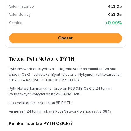
Kč1.25
Valor histórico
Kč1.25
Valor de hoy
+
0.00
%
Cambio
Operar
Tietoja: Pyth Network (PYTH)
Pyth Network on kryptovaluutta, joka voidaan muuntaa Corona
checa (CZK) -valuutaksi Bybit-alustalla. Nykyinen vaihtokurssi on
1 PYTH = Kč1.2457110650182768 CZK.
Pyth Network:n markkina-arvo on Kč6.31B CZK ja 24 tunnin
kaupankäyntivolyymi on Kč260.42M CZK.
Liikkeellä oleva tarjonta on 8B PYTH.
Viimeisen 24 tunnin aikana Pyth Network on noussut 2.38%.
Kuinka muuntaa PYTH CZK:ksi