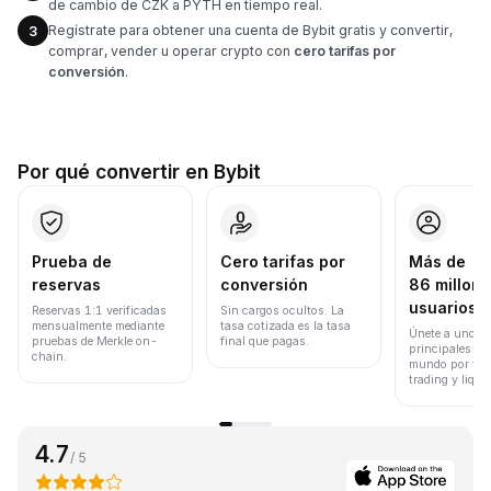
de cambio de CZK a PYTH en tiempo real.
Regístrate para obtener una cuenta de Bybit gratis y convertir,
3
comprar, vender u operar crypto con
cero tarifas por
conversión
.
Por qué convertir en Bybit
Prueba de
Cero tarifas por
Más de
reservas
conversión
86 millone
usuarios
Reservas 1:1 verificadas
Sin cargos ocultos. La
mensualmente mediante
tasa cotizada es la tasa
Únete a uno de
pruebas de Merkle on-
final que pagas.
principales ex
chain.
mundo por vol
trading y liqui
4.7
/ 5