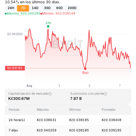
10.54% en los últimos 30 días.
24H
7D
14D
30D
60D
200D
Máximo
:
Kč
0.040286
Mínimo
:
Kč
0.038148
Última actualización: 2026-08-07, 17:10 GMT+0
Máximo histórico
Mínimo histórico
Kč1.20
Kč0.029535
Capitalización de mercado
Suministro circulante
Kč300.67M
7.87 B
Período
Máximo
Mínimo
Promedio
C
24 hora(s)
Kč0.038631
Kč0.038185
Kč0.038408
7 días
Kč0.040259
Kč0.038185
Kč0.039195