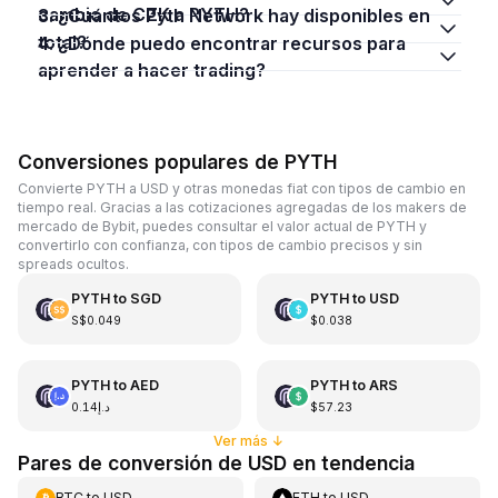
cambio de CZK a PYTH?
3. ¿Cuántos Pyth Network hay disponibles en
total?
4. ¿Dónde puedo encontrar recursos para
aprender a hacer trading?
Conversiones populares de PYTH
Convierte PYTH a USD y otras monedas fiat con tipos de cambio en
tiempo real. Gracias a las cotizaciones agregadas de los makers de
mercado de Bybit, puedes consultar el valor actual de PYTH y
convertirlo con confianza, con tipos de cambio precisos y sin
spreads ocultos.
PYTH
to
SGD
PYTH
to
USD
S$0.049
$0.038
PYTH
to
AED
PYTH
to
ARS
د.إ0.14
$57.23
Ver más
↓
Pares de conversión de USD en tendencia
BTC
to
USD
ETH
to
USD