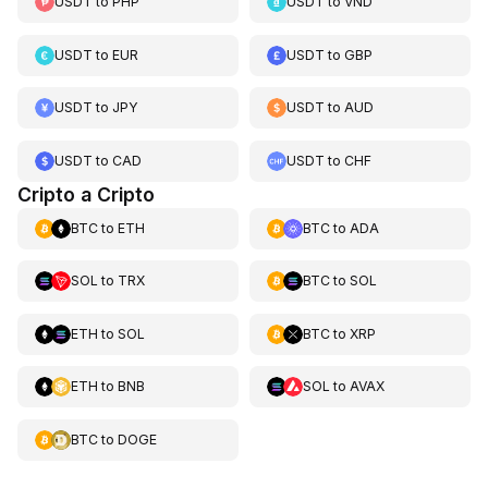
USDT
to
PHP
USDT
to
VND
USDT
to
EUR
USDT
to
GBP
USDT
to
JPY
USDT
to
AUD
USDT
to
CAD
USDT
to
CHF
Cripto a Cripto
BTC
to
ETH
BTC
to
ADA
SOL
to
TRX
BTC
to
SOL
ETH
to
SOL
BTC
to
XRP
ETH
to
BNB
SOL
to
AVAX
BTC
to
DOGE