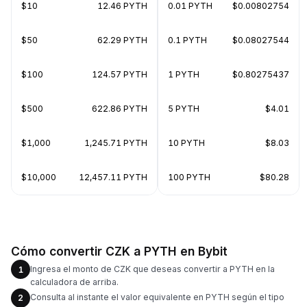
$10
12.46 PYTH
0.01 PYTH
$0.00802754
$50
62.29 PYTH
0.1 PYTH
$0.08027544
$100
124.57 PYTH
1 PYTH
$0.80275437
$500
622.86 PYTH
5 PYTH
$4.01
$1,000
1,245.71 PYTH
10 PYTH
$8.03
$10,000
12,457.11 PYTH
100 PYTH
$80.28
Cómo convertir CZK a PYTH en Bybit
Ingresa el monto de CZK que deseas convertir a PYTH en la
1
calculadora de arriba.
Consulta al instante el valor equivalente en PYTH según el tipo
2