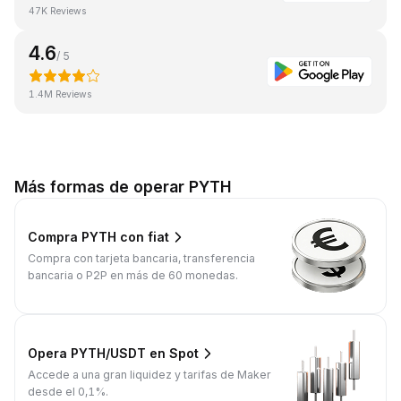
47K Reviews
4.6
/ 5
1.4M Reviews
Más formas de operar PYTH
Compra PYTH con fiat
Compra con tarjeta bancaria, transferencia
bancaria o P2P en más de 60 monedas.
Opera PYTH/USDT en Spot
Accede a una gran liquidez y tarifas de Maker
desde el 0,1%.