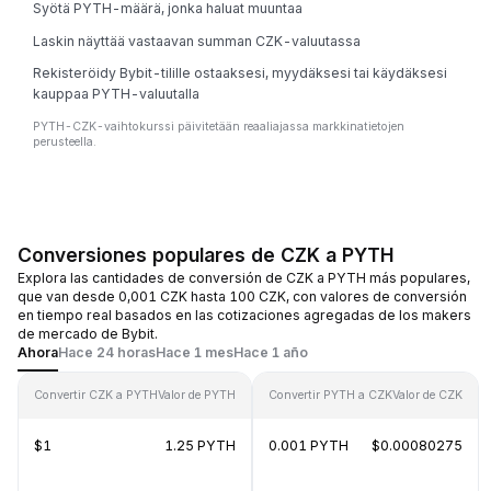
Syötä PYTH-määrä, jonka haluat muuntaa
Laskin näyttää vastaavan summan CZK-valuutassa
Rekisteröidy Bybit-tilille ostaaksesi, myydäksesi tai käydäksesi
kauppaa PYTH-valuutalla
PYTH-CZK-vaihtokurssi päivitetään reaaliajassa markkinatietojen
perusteella.
Conversiones populares de CZK a PYTH
Explora las cantidades de conversión de CZK a PYTH más populares,
que van desde 0,001 CZK hasta 100 CZK, con valores de conversión
en tiempo real basados en las cotizaciones agregadas de los makers
de mercado de Bybit.
Ahora
Hace 24 horas
Hace 1 mes
Hace 1 año
Convertir CZK a PYTH
Valor de PYTH
Convertir PYTH a CZK
Valor de CZK
$1
1.25 PYTH
0.001 PYTH
$0.00080275