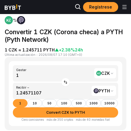
Regístrese
Inicio
CZK to PYTH
Convertir 1 CZK (Corona checa) a PYTH
(Pyth Network)
1 CZK ≈ 1.245711 PYTH
▲
+2.38%
24h
Última actualización
：
2026/08/07 17:10
(
GMT+0
)
Gastar
CZK
Recibir ~
PYTH
1
10
50
100
500
1000
10000
Convert CZK to PYTH
Cero comisiones · más de 350 criptos · más de 40 monedas fiat