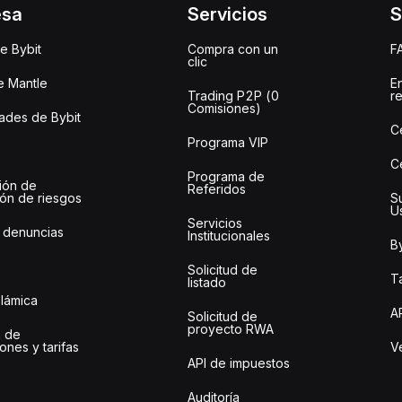
esa
Servicios
S
e Bybit
Compra con un
F
clic
e Mantle
E
Trading P2P (0
r
Comisiones)
des de Bybit
C
Programa VIP
C
Programa de
ión de
Referidos
ión de riesgos
S
U
Servicios
 denuncias
Institucionales
By
Solicitud de
Ta
listado
slámica
A
Solicitud de
proyecto RWA
 de
ones y tarifas
Ve
API de impuestos
Auditoría