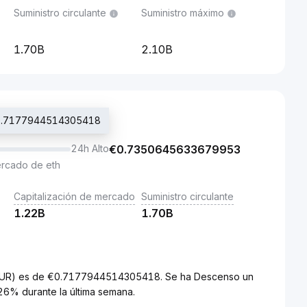
Suministro circulante
Suministro máximo
1.70B
2.10B
 €0.7177944514305418
24h Alto
€
0.7350645633679953
ercado de eth
Capitalización de mercado
Suministro circulante
1.22B
1.70B
 (EUR) es de €0.7177944514305418. Se ha Descenso un
26% durante la última semana.