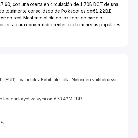
47.60, con una oferta en circulación de 1.70B DOT de una
ado totalmente consolidado de Polkadot es de€1.22B.El
iempo real. Mantente al día de los tipos de cambio
ramienta para convertir diferentes criptomonedas populares
 (EUR) -valuutaksi Bybit-alustalla. Nykyinen vaihtokurssi
in kaupankäyntivolyymi on €73.42M EUR.
0%.