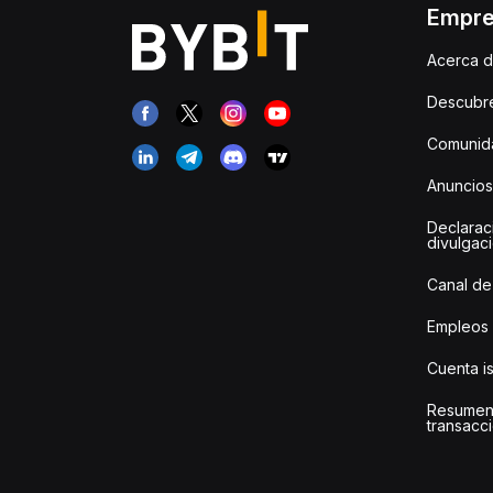
Empr
Acerca d
Descubr
Comunida
Anuncios
Declarac
divulgac
Canal de
Empleos
Cuenta i
Resumen
transacci