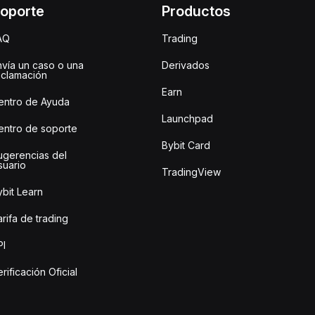
oporte
Productos
AQ
Trading
nvía un caso o una
Derivados
eclamación
Earn
entro de Ayuda
Launchpad
entro de soporte
Bybit Card
ugerencias del
suario
TradingView
bit Learn
rifa de trading
PI
rificación Oficial