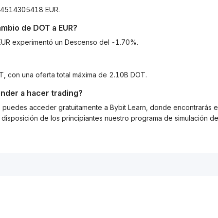
944514305418 EUR.
cambio de
DOT
a
EUR
?
a EUR experimentó un Descenso del -1.70%.
T, con una oferta total máxima de 2.10B DOT.
nder a hacer trading?
g, puedes acceder gratuitamente a Bybit Learn, donde encontrarás es
isposición de los principiantes nuestro programa de simulación de 