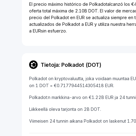
El precio máximo histórico de Polkadotalcanzó los €
oferta total máxima de 2.10B DOT. El valor de merc
precio del Polkadot en EUR se actualiza siempre en t
actualizados de Polkadot a EUR y utiliza nuestra her
a EURsin esfuerzo.
Tietoja: Polkadot (DOT)
Polkadot on kryptovaluutta, joka voidaan muuntaa EUR
on 1 DOT = €0.7177944514305418 EUR.
Polkadot:n markkina-arvo on €1.22B EUR ja 24 tunn
Liikkeellä oleva tarjonta on 2B DOT.
Viimeisen 24 tunnin aikana Polkadot on laskenut 1.7