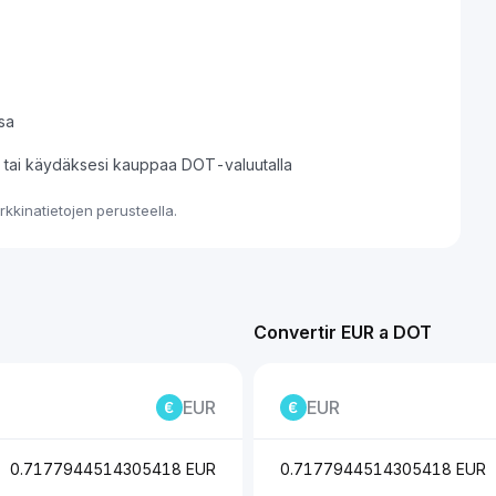
sa
si tai käydäksesi kauppaa DOT-valuutalla
kkinatietojen perusteella.
Convertir EUR a DOT
EUR
EUR
0.7177944514305418 EUR
0.7177944514305418 EUR