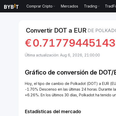
Comprar Cripto
Mercados
Trading
TradFi
Mercados
Precio de Polkadot DOT
Polkadot to EU
Convertir DOT a EUR
DE POLKAD
€
0.7177944514
Última actualización: Aug 6, 2026, 21:00:00
Gráfico de conversión de
DOT/
Hoy, el tipo de cambio de Polkadot (DOT) a EUR (
-1.70% Descenso en las últimas 24 horas. Durante l
+6.26%. En los últimos 30 días, Polkadot ha tenido
Estadísticas del mercado