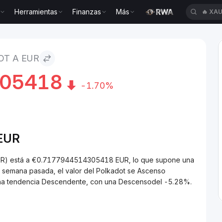
Herramientas
Finanzas
Más
🔥
CA
R
OT A EUR
305418
-1.70%
EUR
EUR) está a €0.7177944514305418 EUR, lo que supone una
a semana pasada, el valor del Polkadot se Ascenso
 una tendencia Descendente, con una Descensodel -5.28%.