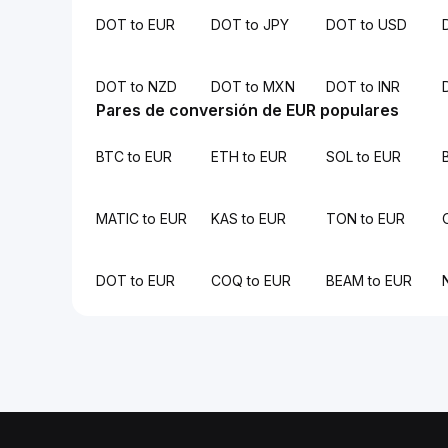
DOT to EUR
DOT to JPY
DOT to USD
DOT to NZD
DOT to MXN
DOT to INR
Pares de conversión de EUR populares
BTC to EUR
ETH to EUR
SOL to EUR
MATIC to EUR
KAS to EUR
TON to EUR
DOT to EUR
COQ to EUR
BEAM to EUR