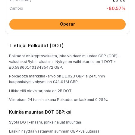
-80.57
%
Cambio
Operar
Tietoja: Polkadot (DOT)
Polkadot on kryptovaluutta, joka voidaan muuntaa GBP (GBP) -
valuutaksi Bybit-alustalla. Nykyinen vaihtokurssi on 1 DOT =
£0.5986014318435472 GBP.
Polkadot:n markkina-arvo on £1.02B GBP ja 24 tunnin
kaupankäyntivolyymi on £41.01M GBP.
Liikkeellä oleva tarjonta on 2B DOT.
Viimeisen 24 tunnin aikana Polkadot on laskenut 0.25%.
Kuinka muuntaa DOT GBP:ksi
Syötä DOT-määrä, jonka haluat muuntaa
Laskin näyttää vastaavan summan GBP-valuutassa