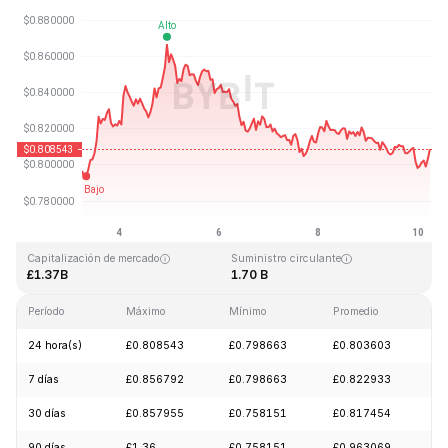
Última actualización: 2026-08-10, 05:40 GMT+0
Máximo histórico
Mínimo histórico
£54.98
£0.746764
Capitalización de mercado
Suministro circulante
£1.37B
1.70 B
Período
Máximo
Mínimo
Promedio
C
24 hora(s)
£0.808543
£0.798663
£0.803603
-
7 días
£0.856792
£0.798663
£0.822933
+
30 días
£0.857955
£0.758151
£0.817454
-
90 días
£1.36
£0.758151
£0.963069
-