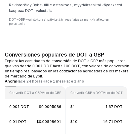
Rekisteröidy Bybit-tilille ostaaksesi, myydäksesi tai käydäksesi
kauppaa DOT-valuutalla
DOT-GBP-vaihtokurssi päivitetään reaaliajassa markkinatietojen
perusteella.
Conversiones populares de DOT a GBP
Explora las cantidades de conversión de DOT a GBP más populares,
que van desde 0,001 DOT hasta 100 DOT, con valores de conversión
en tiempo real basados en las cotizaciones agregadas de los makers
de mercado de Bybit.
Ahora
Hace 24 horas
Hace 1 mes
Hace 1 año
Convertir DOT a GBP
Valor de GBP
Convertir GBP a DOT
Valor de DOT
0.001 DOT
$0.0005986
$1
1.67 DOT
0.01 DOT
$0.00598601
$10
16.71 DOT