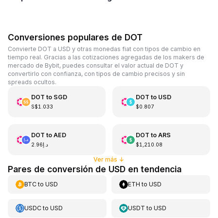
Conversiones populares de DOT
Convierte DOT a USD y otras monedas fiat con tipos de cambio en
tiempo real. Gracias a las cotizaciones agregadas de los makers de
mercado de Bybit, puedes consultar el valor actual de DOT y
convertirlo con confianza, con tipos de cambio precisos y sin
spreads ocultos.
DOT
to
SGD
DOT
to
USD
S$1.033
$0.807
DOT
to
AED
DOT
to
ARS
د.إ2.96
$1,210.08
Ver más
↓
Pares de conversión de USD en tendencia
BTC
to
USD
ETH
to
USD
USDC
to
USD
USDT
to
USD