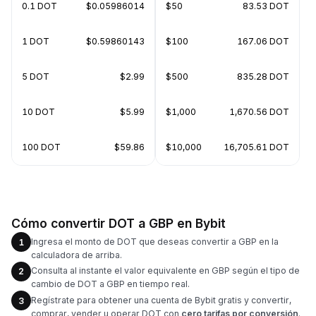
0.1 DOT
$0.05986014
$50
83.53 DOT
1 DOT
$0.59860143
$100
167.06 DOT
5 DOT
$2.99
$500
835.28 DOT
10 DOT
$5.99
$1,000
1,670.56 DOT
100 DOT
$59.86
$10,000
16,705.61 DOT
Cómo convertir DOT a GBP en Bybit
Ingresa el monto de DOT que deseas convertir a GBP en la
1
calculadora de arriba.
Consulta al instante el valor equivalente en GBP según el tipo de
2
cambio de DOT a GBP en tiempo real.
Regístrate para obtener una cuenta de Bybit gratis y convertir,
3
comprar, vender u operar DOT con
cero tarifas por conversión
.