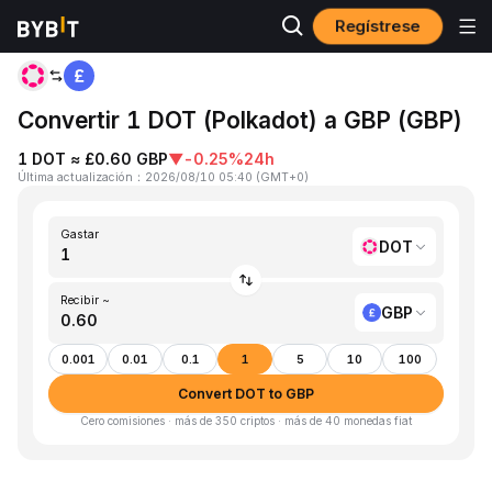
Regístrese
Inicio
DOT to GBP
Convertir 1 DOT (Polkadot) a GBP (GBP)
1 DOT ≈ £0.60 GBP
▼
-0.25%
24h
Última actualización
：
2026/08/10 05:40
(
GMT+0
)
Gastar
DOT
Recibir ~
GBP
0.001
0.01
0.1
1
5
10
100
Convert DOT to GBP
Cero comisiones · más de 350 criptos · más de 40 monedas fiat