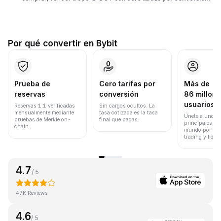
Por qué convertir en Bybit
Prueba de
Cero tarifas por
Más de
reservas
conversión
86 millone
usuarios
Reservas 1:1 verificadas
Sin cargos ocultos. La
mensualmente mediante
tasa cotizada es la tasa
Únete a uno de
pruebas de Merkle on-
final que pagas.
principales ex
chain.
mundo por vol
trading y liqui
4.7
/ 5
47K Reviews
4.6
/ 5