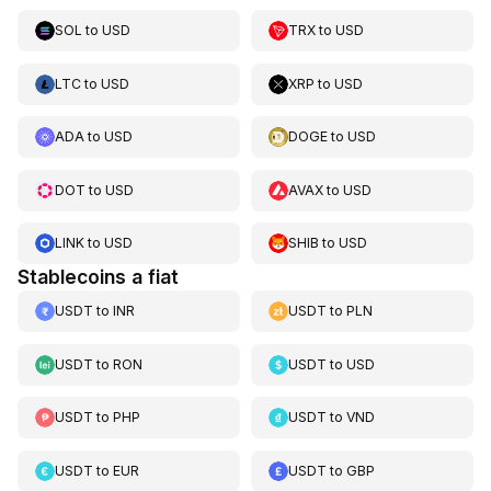
SOL
to
USD
TRX
to
USD
LTC
to
USD
XRP
to
USD
ADA
to
USD
DOGE
to
USD
DOT
to
USD
AVAX
to
USD
LINK
to
USD
SHIB
to
USD
Stablecoins a fiat
USDT
to
INR
USDT
to
PLN
USDT
to
RON
USDT
to
USD
USDT
to
PHP
USDT
to
VND
USDT
to
EUR
USDT
to
GBP