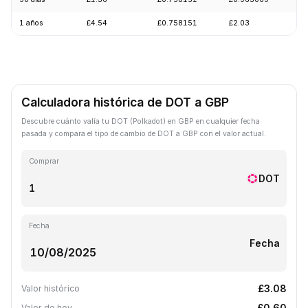
1 años
£4.54
£0.758151
£2.03
-
Calculadora histórica de DOT a GBP
Descubre cuánto valía tu DOT (Polkadot) en GBP en cualquier fecha
pasada y compara el tipo de cambio de DOT a GBP con el valor actual.
Comprar
DOT
Fecha
Fecha
£3.08
Valor histórico
£0.60
Valor de hoy