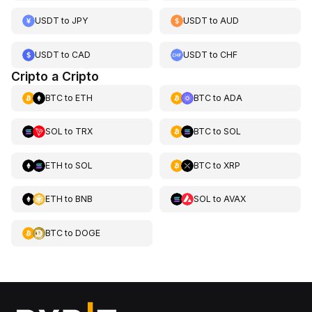
USDT
to
JPY
USDT
to
AUD
USDT
to
CAD
USDT
to
CHF
Cripto a Cripto
BTC
to
ETH
BTC
to
ADA
SOL
to
TRX
BTC
to
SOL
ETH
to
SOL
BTC
to
XRP
ETH
to
BNB
SOL
to
AVAX
BTC
to
DOGE