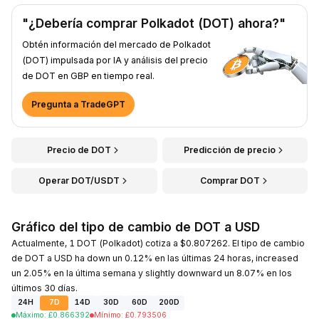
"¿Debería comprar Polkadot (DOT) ahora?"
Obtén información del mercado de Polkadot
(DOT) impulsada por IA y análisis del precio
de DOT en GBP en tiempo real.
Pregunta a TradeGPT
Precio de DOT
Predicción de precio
Operar DOT/USDT
Comprar DOT
Gráfico del tipo de cambio de DOT a USD
Actualmente, 1 DOT (Polkadot) cotiza a $0.807262. El tipo de cambio
de DOT a USD ha down un 0.12% en las últimas 24 horas, increased
un 2.05% en la última semana y slightly downward un 8.07% en los
últimos 30 días.
24H
7D
14D
30D
60D
200D
Máximo
:
£
0.866392
Mínimo
:
£
0.793506