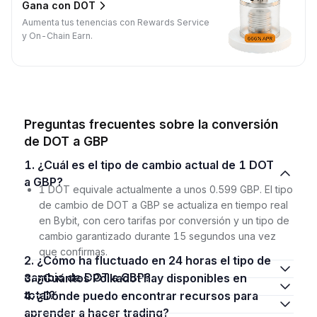
Gana con DOT
Aumenta tus tenencias con Rewards Service
y On-Chain Earn.
Preguntas frecuentes sobre la conversión
de DOT a GBP
1. ¿Cuál es el tipo de cambio actual de 1 DOT
a GBP?
1 DOT equivale actualmente a unos 0.599 GBP. El tipo
de cambio de DOT a GBP se actualiza en tiempo real
en Bybit, con cero tarifas por conversión y un tipo de
cambio garantizado durante 15 segundos una vez
que confirmas.
2. ¿Cómo ha fluctuado en 24 horas el tipo de
cambio de DOT a GBP?
3. ¿Cuántos Polkadot hay disponibles en
total?
4. ¿Dónde puedo encontrar recursos para
aprender a hacer trading?