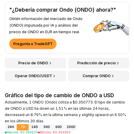
"¿Debería comprar Ondo (ONDO) ahora?"
Obtén información del mercado de Ondo
(ONDO) impulsada por IA y análisis del
precio de ONDO en EUR en tiempo real.
Pregunta a TradeGPT
Precio de ONDO
Predicción de precio
Operar ONDO/USDT
Comprar ONDO
Gráfico del tipo de cambio de ONDO a USD
Actualmente, 1 ONDO (Ondo) cotiza a $0.350773. El tipo de cambio
de ONDO a USD ha down un 1.51% en las últimas 24 horas,
decreased un 8.79% en la última semana y slightly upward un 6.50%
en los últimos 30 días.
24H
7D
14D
30D
60D
200D
Máximo
:
€
0.389639
Mínimo
:
€
0.344893