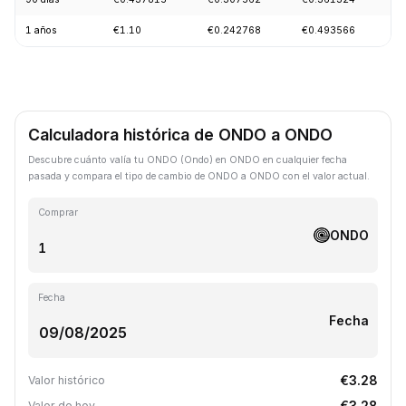
1 años
€1.10
€0.242768
€0.493566
-
Calculadora histórica de ONDO a ONDO
Descubre cuánto valía tu ONDO (Ondo) en ONDO en cualquier fecha
pasada y compara el tipo de cambio de ONDO a ONDO con el valor actual.
Comprar
ONDO
Fecha
Fecha
€3.28
Valor histórico
€3.28
Valor de hoy