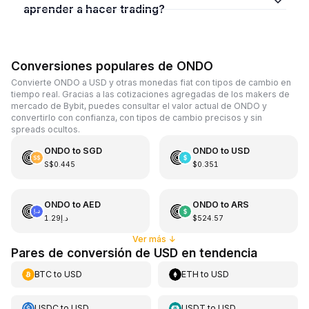
aprender a hacer trading?
Conversiones populares de ONDO
Convierte ONDO a USD y otras monedas fiat con tipos de cambio en
tiempo real. Gracias a las cotizaciones agregadas de los makers de
mercado de Bybit, puedes consultar el valor actual de ONDO y
convertirlo con confianza, con tipos de cambio precisos y sin
spreads ocultos.
ONDO
to
SGD
ONDO
to
USD
S$0.445
$0.351
ONDO
to
AED
ONDO
to
ARS
د.إ1.29
$524.57
Ver más
↓
Pares de conversión de USD en tendencia
BTC
to
USD
ETH
to
USD
USDC
to
USD
USDT
to
USD