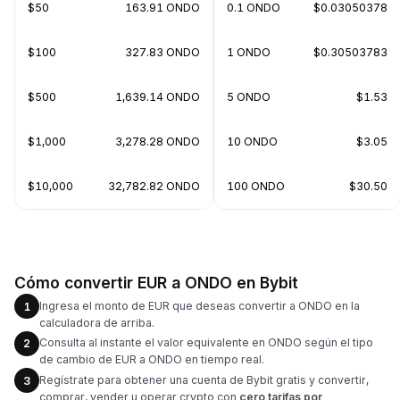
$50
163.91 ONDO
0.1 ONDO
$0.03050378
$100
327.83 ONDO
1 ONDO
$0.30503783
$500
1,639.14 ONDO
5 ONDO
$1.53
$1,000
3,278.28 ONDO
10 ONDO
$3.05
$10,000
32,782.82 ONDO
100 ONDO
$30.50
Cómo convertir EUR a ONDO en Bybit
Ingresa el monto de EUR que deseas convertir a ONDO en la
1
calculadora de arriba.
Consulta al instante el valor equivalente en ONDO según el tipo
2
de cambio de EUR a ONDO en tiempo real.
Regístrate para obtener una cuenta de Bybit gratis y convertir,
3
comprar, vender u operar crypto con
cero tarifas por