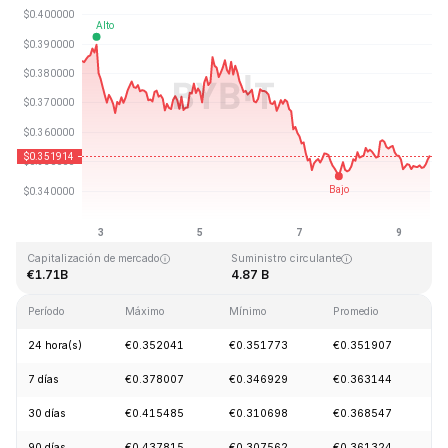
Última actualización: 2026-08-09, 15:04 GMT+0
Máximo histórico
Mínimo histórico
€2.14
€0.082171
Capitalización de mercado
Suministro circulante
€1.71B
4.87 B
Período
Máximo
Mínimo
Promedio
C
24 hora(s)
€0.352041
€0.351773
€0.351907
-
7 días
€0.378007
€0.346929
€0.363144
-
30 días
€0.415485
€0.310698
€0.368547
+
90 días
€0.437815
€0.307562
€0.361324
-