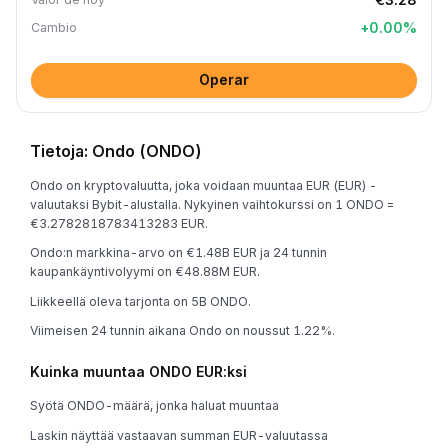
+
0.00
%
Cambio
Operar
Tietoja: Ondo (ONDO)
Ondo on kryptovaluutta, joka voidaan muuntaa EUR (EUR) -
valuutaksi Bybit-alustalla. Nykyinen vaihtokurssi on 1 ONDO =
€3.2782818783413283 EUR.
Ondo:n markkina-arvo on €1.48B EUR ja 24 tunnin
kaupankäyntivolyymi on €48.88M EUR.
Liikkeellä oleva tarjonta on 5B ONDO.
Viimeisen 24 tunnin aikana Ondo on noussut 1.22%.
Kuinka muuntaa ONDO EUR:ksi
Syötä ONDO-määrä, jonka haluat muuntaa
Laskin näyttää vastaavan summan EUR-valuutassa