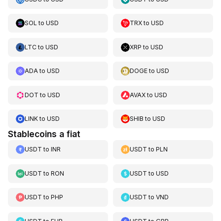
SOL
to
USD
TRX
to
USD
LTC
to
USD
XRP
to
USD
ADA
to
USD
DOGE
to
USD
DOT
to
USD
AVAX
to
USD
LINK
to
USD
SHIB
to
USD
Stablecoins a fiat
USDT
to
INR
USDT
to
PLN
USDT
to
RON
USDT
to
USD
USDT
to
PHP
USDT
to
VND