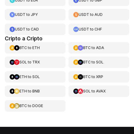
USDT
to
EUR
USDT
to
GBP
USDT
to
JPY
USDT
to
AUD
USDT
to
CAD
USDT
to
CHF
Cripto a Cripto
BTC
to
ETH
BTC
to
ADA
SOL
to
TRX
BTC
to
SOL
ETH
to
SOL
BTC
to
XRP
ETH
to
BNB
SOL
to
AVAX
BTC
to
DOGE