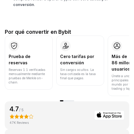
conversión
.
Por qué convertir en Bybit
Prueba de
Cero tarifas por
Más de
reservas
conversión
86 millone
usuarios
Reservas 1:1 verificadas
Sin cargos ocultos. La
mensualmente mediante
tasa cotizada es la tasa
Únete a uno de
pruebas de Merkle on-
final que pagas.
principales ex
chain.
mundo por vol
trading y liqui
4.7
/ 5
47K Reviews