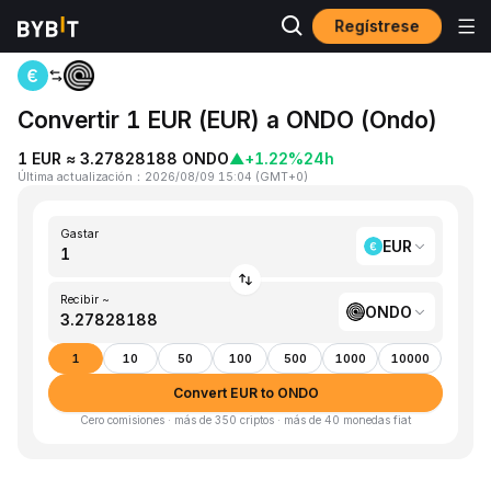
Regístrese
Inicio
EUR to ONDO
Convertir 1 EUR (EUR) a ONDO (Ondo)
1 EUR ≈ 3.27828188 ONDO
▲
+1.22%
24h
Última actualización
：
2026/08/09 15:04
(
GMT+0
)
Gastar
EUR
Recibir ~
ONDO
1
10
50
100
500
1000
10000
Convert EUR to ONDO
Cero comisiones · más de 350 criptos · más de 40 monedas fiat