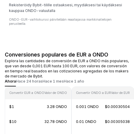
Rekisteröidy Bybit-tilille ostaaksesi, myydäksesi tai käydäksesi
kauppaa ONDO-valuutalla
ONDO-EUR-vaihtokurssi päivitetään reaaliajassa markkinatietojen
perusteella.
Conversiones populares de EUR a ONDO
Explora las cantidades de conversión de EUR a ONDO más populares,
que van desde 0,001 EUR hasta 100 EUR, con valores de conversión
en tiempo real basados en las cotizaciones agregadas de los makers
de mercado de Bybit.
Ahora
Hace 24 horas
Hace 1 mes
Hace 1 año
Convertir EUR a ONDO
Valor de ONDO
Convertir ONDO a EUR
Valor de EUR
$1
3.28 ONDO
0.001 ONDO
$0.00030504
$10
32.78 ONDO
0.01 ONDO
$0.00305038