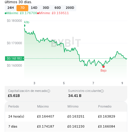
últimos 30 días.
24H
7D
14D
30D
60D
200D
Máximo
:
£
0.176706
Mínimo
:
£
0.159511
Última actualización: 2026-08-09, 06:42 GMT+0
Máximo histórico
Mínimo histórico
£0.875563
£0.000476
Capitalización de mercado
Suministro circulante
£5.61B
34.41 B
Período
Máximo
Mínimo
Promedio
C
24 hora(s)
£0.164407
£0.163251
£0.163829
+
7 días
£0.174187
£0.161230
£0.166084
-