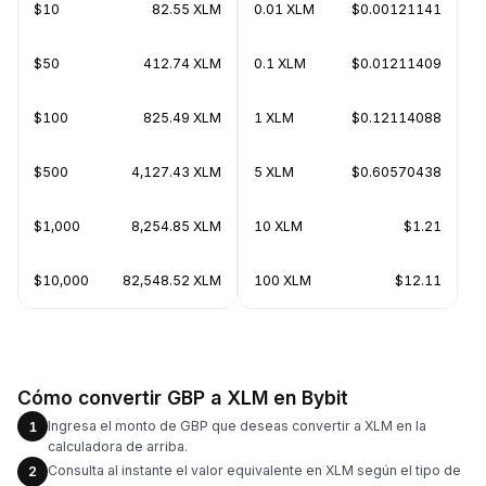
$10
82.55 XLM
0.01 XLM
$0.00121141
$50
412.74 XLM
0.1 XLM
$0.01211409
$100
825.49 XLM
1 XLM
$0.12114088
$500
4,127.43 XLM
5 XLM
$0.60570438
$1,000
8,254.85 XLM
10 XLM
$1.21
$10,000
82,548.52 XLM
100 XLM
$12.11
Cómo convertir GBP a XLM en Bybit
Ingresa el monto de GBP que deseas convertir a XLM en la
1
calculadora de arriba.
Consulta al instante el valor equivalente en XLM según el tipo de
2