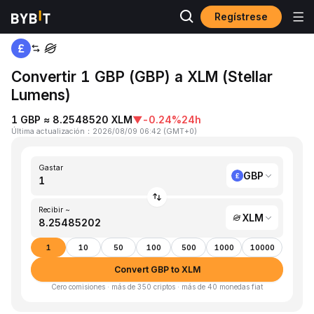
Regístrese
Inicio
GBP to XLM
Convertir 1 GBP (GBP) a XLM (Stellar
Lumens)
1 GBP ≈ 8.2548520 XLM
▼
-0.24%
24h
Última actualización
：
2026/08/09 06:42
(
GMT+0
)
Gastar
GBP
Recibir ~
XLM
1
10
50
100
500
1000
10000
Convert GBP to XLM
Cero comisiones · más de 350 criptos · más de 40 monedas fiat