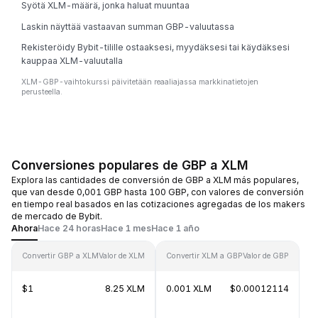
Syötä XLM-määrä, jonka haluat muuntaa
Laskin näyttää vastaavan summan GBP-valuutassa
Rekisteröidy Bybit-tilille ostaaksesi, myydäksesi tai käydäksesi
kauppaa XLM-valuutalla
XLM-GBP-vaihtokurssi päivitetään reaaliajassa markkinatietojen
perusteella.
Conversiones populares de GBP a XLM
Explora las cantidades de conversión de GBP a XLM más populares,
que van desde 0,001 GBP hasta 100 GBP, con valores de conversión
en tiempo real basados en las cotizaciones agregadas de los makers
de mercado de Bybit.
Ahora
Hace 24 horas
Hace 1 mes
Hace 1 año
Convertir GBP a XLM
Valor de XLM
Convertir XLM a GBP
Valor de GBP
$1
8.25 XLM
0.001 XLM
$0.00012114