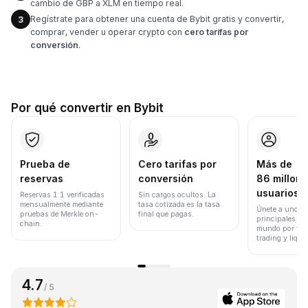
cambio de GBP a XLM en tiempo real.
Regístrate para obtener una cuenta de Bybit gratis y convertir,
3
comprar, vender u operar crypto con
cero tarifas por
conversión
.
Por qué convertir en Bybit
Prueba de
Cero tarifas por
Más de
reservas
conversión
86 millone
usuarios
Reservas 1:1 verificadas
Sin cargos ocultos. La
mensualmente mediante
tasa cotizada es la tasa
Únete a uno de
pruebas de Merkle on-
final que pagas.
principales ex
chain.
mundo por vol
trading y liqui
4.7
/ 5