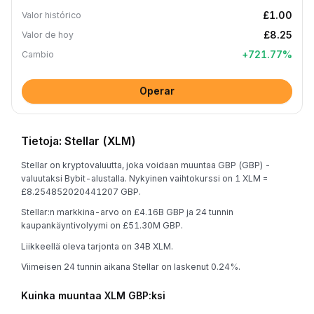
£1.00
Valor histórico
£8.25
Valor de hoy
+
721.77
%
Cambio
Operar
Tietoja: Stellar (XLM)
Stellar on kryptovaluutta, joka voidaan muuntaa GBP (GBP) -
valuutaksi Bybit-alustalla. Nykyinen vaihtokurssi on 1 XLM =
£8.254852020441207 GBP.
Stellar:n markkina-arvo on £4.16B GBP ja 24 tunnin
kaupankäyntivolyymi on £51.30M GBP.
Liikkeellä oleva tarjonta on 34B XLM.
Viimeisen 24 tunnin aikana Stellar on laskenut 0.24%.
Kuinka muuntaa XLM GBP:ksi