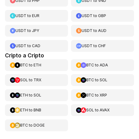
USDT
to
PHP
USDT
to
VND
USDT
to
EUR
USDT
to
GBP
USDT
to
JPY
USDT
to
AUD
USDT
to
CAD
USDT
to
CHF
Cripto a Cripto
BTC
to
ETH
BTC
to
ADA
SOL
to
TRX
BTC
to
SOL
ETH
to
SOL
BTC
to
XRP
ETH
to
BNB
SOL
to
AVAX
BTC
to
DOGE