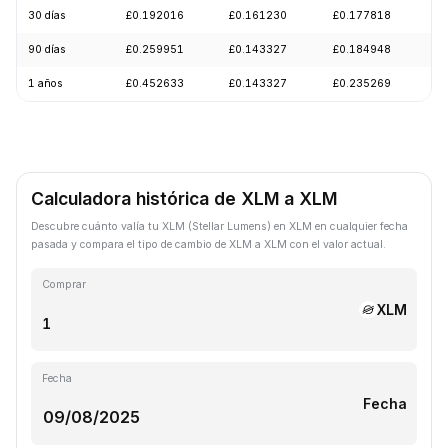
30 días
£0.192016
£0.161230
£0.177818
-
90 días
£0.259951
£0.143327
£0.184948
-
1 años
£0.452633
£0.143327
£0.235269
-
Calculadora histórica de XLM a XLM
Descubre cuánto valía tu XLM (Stellar Lumens) en XLM en cualquier fecha
pasada y compara el tipo de cambio de XLM a XLM con el valor actual.
Comprar
XLM
Fecha
Fecha