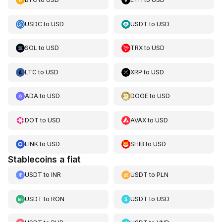
USDC
to
USD
USDT
to
USD
SOL
to
USD
TRX
to
USD
LTC
to
USD
XRP
to
USD
ADA
to
USD
DOGE
to
USD
DOT
to
USD
AVAX
to
USD
LINK
to
USD
SHIB
to
USD
Stablecoins a fiat
USDT
to
INR
USDT
to
PLN
USDT
to
RON
USDT
to
USD