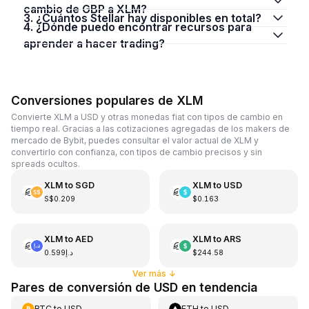
cambio de GBP a XLM?
3. ¿Cuántos Stellar hay disponibles en total?
4. ¿Dónde puedo encontrar recursos para
aprender a hacer trading?
Conversiones populares de XLM
Convierte XLM a USD y otras monedas fiat con tipos de cambio en
tiempo real. Gracias a las cotizaciones agregadas de los makers de
mercado de Bybit, puedes consultar el valor actual de XLM y
convertirlo con confianza, con tipos de cambio precisos y sin
spreads ocultos.
XLM
to
SGD
XLM
to
USD
S$0.209
$0.163
XLM
to
AED
XLM
to
ARS
د.إ0.599
$244.58
Ver más
↓
Pares de conversión de USD en tendencia
BTC
to
USD
ETH
to
USD