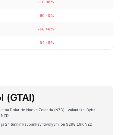
-18.38%
-60.40%
-66.48%
-94.45%
l (GTAI)
untaa Dolar de Nueva Zelanda (NZD) -valuutaksi Bybit-
- NZD.
ja 24 tunnin kaupankäyntivolyymi on $298.19K NZD.