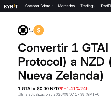
Comprar Cripto
Mercados
Trading
TradFi
Inicio
GTAI to NZD
Convertir 1 GTAI
Protocol) a NZD 
Nueva Zelanda)
1 GTAI ≈ $0.00 NZD
▼
-1.41%
24h
Última actualización
：
2026/08/07 17:38
(
GMT+0
)