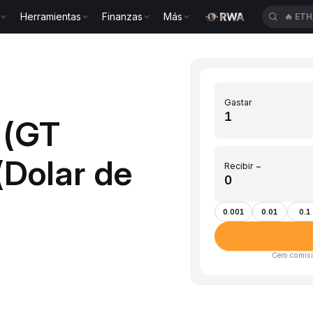
Herramientas
Finanzas
Más
🔥
ACE
Gastar
 (GT
(Dolar de
Recibir ~
0.001
0.01
0.1
Cero comisi