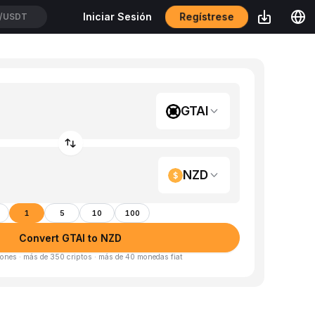
Regístrese
Iniciar Sesión
USDT
GTAI
NZD
1
5
10
100
Convert GTAI to NZD
ones · más de 350 criptos · más de 40 monedas fiat