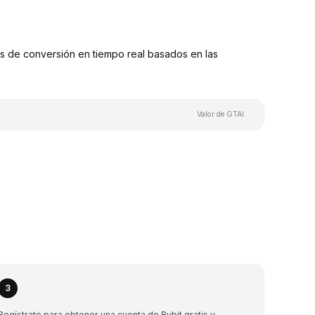
s de conversión en tiempo real basados en las
Valor de GTAI
3
Regístrate para obtener una cuenta de Bybit gratis y