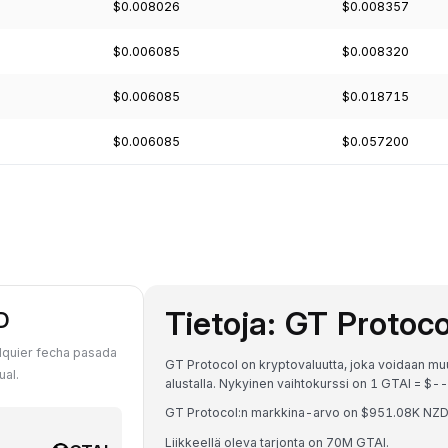
$0.008026
$0.008357
$0.006085
$0.008320
$0.006085
$0.018715
$0.006085
$0.057200
Tietoja: GT Protoco
D
lquier fecha pasada
GT Protocol on kryptovaluutta, joka voidaan mu
ual.
alustalla. Nykyinen vaihtokurssi on 1 GTAI = $-
GT Protocol:n markkina-arvo on $951.08K NZD 
Liikkeellä oleva tarjonta on 70M GTAI.