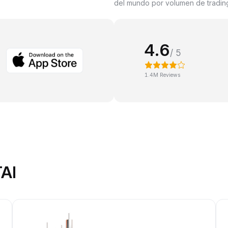
del mundo por volumen de trading
4.6
/ 5
1.4M Reviews
AI