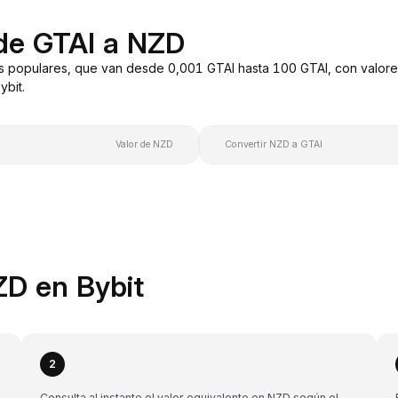
de GTAI a NZD
s populares, que van desde 0,001 GTAI hasta 100 GTAI, con valore
bit.
Valor de NZD
Convertir NZD a GTAI
ZD en Bybit
2
Consulta al instante el valor equivalente en NZD según el