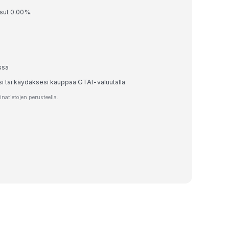
ssut 0.00%.
ssa
si tai käydäksesi kauppaa GTAI-valuutalla
atietojen perusteella.