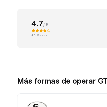
4.7
/ 5
47K Reviews
Más formas de operar GT