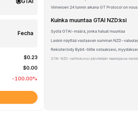
GTAI
Viimeisen 24 tunnin aikana GT Protocol on nou
Kuinka muuntaa GTAI NZD:ksi
Syötä GTAI-määrä, jonka haluat muuntaa
Fecha
Laskin näyttää vastaavan summan NZD-valuuta
Rekisteröidy Bybit-tilille ostaaksesi, myydäkse
$0.23
GTAI-NZD-vaihtokurssi päivitetään reaaliajassa markkin
$0.00
-100.00
%