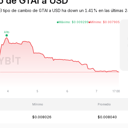
io de GTAI a USD
El tipo de cambio de GTAI a USD ha down un 1.41% en las últimas 
Máximo
:
$
0.009299
Mínimo
:
$
0.007905
Mínimo
Promedio
$0.008026
$0.008040