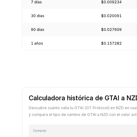
7 días
$0.009234
30 días
$0.020091
90 días
$0.027609
1 años
$0.157282
Calculadora histórica de GTAI a NZ
Descubre cuánto valía tu GTAI (GT Protocol) en NZD en cua
y compara el tipo de cambio de GTAI a NZD con el valor act
Comprar