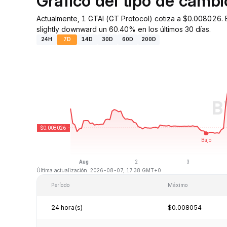
Gráfico del tipo de camb
Actualmente, 1 GTAI (GT Protocol) cotiza a $0.008026. 
slightly downward un 60.40% en los últimos 30 días.
24H
7D
14D
30D
60D
200D
Última actualización: 2026-08-07, 17:38 GMT+0
Período
Máximo
24 hora(s)
$0.008054