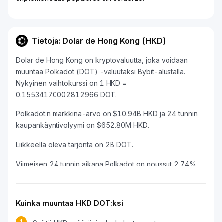
Tietoja: Dolar de Hong Kong (HKD)
Dolar de Hong Kong on kryptovaluutta, joka voidaan
muuntaa Polkadot (DOT) -valuutaksi Bybit-alustalla.
Nykyinen vaihtokurssi on 1 HKD =
0.15534170002812966 DOT.
Polkadot:n markkina-arvo on $10.94B HKD ja 24 tunnin
kaupankäyntivolyymi on $652.80M HKD.
Liikkeellä oleva tarjonta on 2B DOT.
Viimeisen 24 tunnin aikana Polkadot on noussut 2.74%.
Kuinka muuntaa HKD DOT:ksi
1