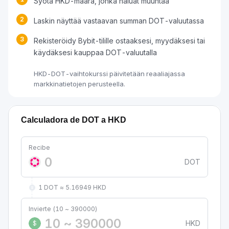
Syötä HKD-määrä, jonka haluat muuntaa
2
Laskin näyttää vastaavan summan DOT-valuutassa
3
Rekisteröidy Bybit-tilille ostaaksesi, myydäksesi tai
käydäksesi kauppaa DOT-valuutalla
HKD-DOT-vaihtokurssi päivitetään reaaliajassa
markkinatietojen perusteella.
Calculadora de DOT a HKD
Recibe
DOT
1 DOT ≈ 5.16949 HKD
Invierte (10 ~ 390000)
HKD
$