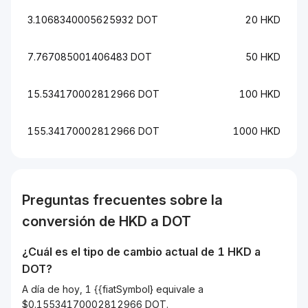
3.1068340005625932 DOT
20 HKD
7.767085001406483 DOT
50 HKD
15.534170002812966 DOT
100 HKD
155.34170002812966 DOT
1000 HKD
Preguntas frecuentes sobre la
conversión de
HKD
a
DOT
¿Cuál es el tipo de cambio actual de 1
HKD
a
DOT
?
A día de hoy, 1 {{fiatSymbol} equivale a
$0.15534170002812966 DOT.