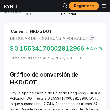
Regístrese
Precio de Polkadot
Dolar de Hong Kong to
Mercados
DOT
Polkadot
Convertir HKD a DOT
DE DOLAR DE HONG KONG A POLKADOT
$
0.15534170002812966
+2.74%
Última actualización: Aug 6, 2026, 23:00:00
Gráfico de conversión de
HKD/DOT
Hoy, el tipo de cambio de Dolar de Hong Kong (HKD) a
Polkadot (DOT) está a 0.15534170002812966 DOT,
lo que supone una +2.74% Ascenso en las últimas 24
horas. Durante la semana pasada, el valor del Dolar de