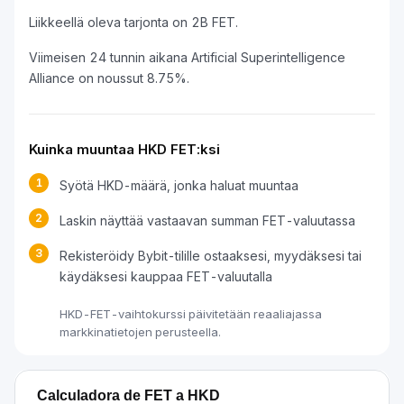
Liikkeellä oleva tarjonta on 2B FET.
Viimeisen 24 tunnin aikana Artificial Superintelligence
Alliance on noussut 8.75%.
Kuinka muuntaa HKD FET:ksi
1
Syötä HKD-määrä, jonka haluat muuntaa
2
Laskin näyttää vastaavan summan FET-valuutassa
3
Rekisteröidy Bybit-tilille ostaaksesi, myydäksesi tai
käydäksesi kauppaa FET-valuutalla
HKD-FET-vaihtokurssi päivitetään reaaliajassa
markkinatietojen perusteella.
Calculadora de FET a HKD