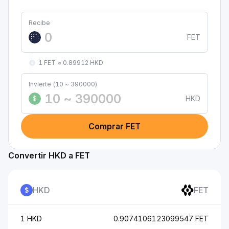
Recibe
FET
1 FET ≈ 0.89912 HKD
Invierte (10 ~ 390000)
HKD
$
Comprar FET
Convertir HKD a FET
HKD
FET
1 HKD
0.9074106123099547 FET