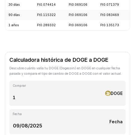
30 días
Ft0.074414
Ft0.069106
Ft0.071379
-
90 días
Ft0.115322
Ft0.069106
Ft0.083469
-
1 años
Ft0.289332
Ft0.069106
Ft0.135173
-
Calculadora histórica de DOGE a DOGE
Descubre cuánto valía tu DOGE (Dogecoin) en DOGE en cualquier fecha
pasada y compara el tipo de cambio de DOGE a DOGE con el valor actual.
Comprar
DOGE
Fecha
Fecha