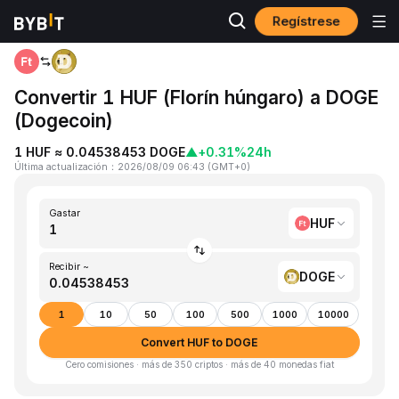
Regístrese
Inicio
HUF to DOGE
Convertir 1 HUF (Florín húngaro) a DOGE
(Dogecoin)
1 HUF ≈ 0.04538453 DOGE
▲
+0.31%
24h
Última actualización
：
2026/08/09 06:43
(
GMT+0
)
Gastar
HUF
Recibir ~
DOGE
1
10
50
100
500
1000
10000
Convert HUF to DOGE
Cero comisiones · más de 350 criptos · más de 40 monedas fiat