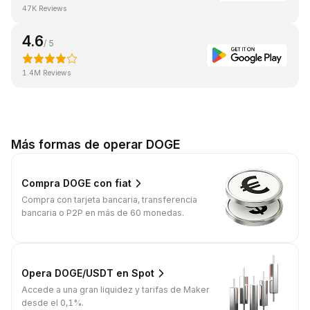
47K Reviews
4.6
/ 5
1.4M Reviews
Más formas de operar DOGE
Compra DOGE con fiat
Compra con tarjeta bancaria, transferencia
bancaria o P2P en más de 60 monedas.
Opera DOGE/USDT en Spot
Accede a una gran liquidez y tarifas de Maker
desde el 0,1%.