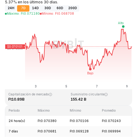
5.37% en los últimos 30 días.
24H
7D
14D
30D
60D
200D
Máximo
:
Ft
0.071180
Mínimo
:
Ft
0.068708
Última actualización: 2026-08-09, 06:43 GMT+0
Máximo histórico
Mínimo histórico
Ft0.731578
Ft0.000087
Capitalización de mercado
Suministro circulante
Ft10.89B
155.42 B
Período
Máximo
Mínimo
Promedio
C
24 hora(s)
Ft0.070380
Ft0.070106
Ft0.070243
-
7 días
Ft0.070681
Ft0.069128
Ft0.069994
-