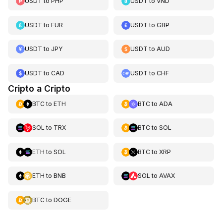
USDT
to
PHP
USDT
to
VND
USDT
to
EUR
USDT
to
GBP
USDT
to
JPY
USDT
to
AUD
USDT
to
CAD
USDT
to
CHF
Cripto a Cripto
BTC
to
ETH
BTC
to
ADA
SOL
to
TRX
BTC
to
SOL
ETH
to
SOL
BTC
to
XRP
ETH
to
BNB
SOL
to
AVAX
BTC
to
DOGE