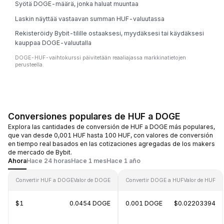
Syötä DOGE-määrä, jonka haluat muuntaa
Laskin näyttää vastaavan summan HUF-valuutassa
Rekisteröidy Bybit-tilille ostaaksesi, myydäksesi tai käydäksesi
kauppaa DOGE-valuutalla
DOGE-HUF-vaihtokurssi päivitetään reaaliajassa markkinatietojen
perusteella.
Conversiones populares de HUF a DOGE
Explora las cantidades de conversión de HUF a DOGE más populares,
que van desde 0,001 HUF hasta 100 HUF, con valores de conversión
en tiempo real basados en las cotizaciones agregadas de los makers
de mercado de Bybit.
Ahora
Hace 24 horas
Hace 1 mes
Hace 1 año
Convertir HUF a DOGE
Valor de DOGE
Convertir DOGE a HUF
Valor de HUF
$1
0.0454 DOGE
0.001 DOGE
$0.02203394