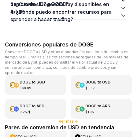
cambio de HUF a DOGE?
3. ¿Cuántos Dogecoin hay disponibles en
total?
4. ¿Dónde puedo encontrar recursos para
aprender a hacer trading?
Conversiones populares de DOGE
Convierte DOGE a USD y otras monedas fiat con tipos de cambio en
tiempo real. Gracias a las cotizaciones agregadas de los makers de
mercado de Bybit, puedes consultar el valor actual de DOGE y
convertirlo con confianza, con tipos de cambio precisos y sin
spreads ocultos.
DOGE
to
SGD
DOGE
to
USD
S$0.09
$0.07
DOGE
to
AED
DOGE
to
ARS
د.إ0.257
$105.1
Ver más
↓
Pares de conversión de USD en tendencia
BTC
to
USD
ETH
to
USD