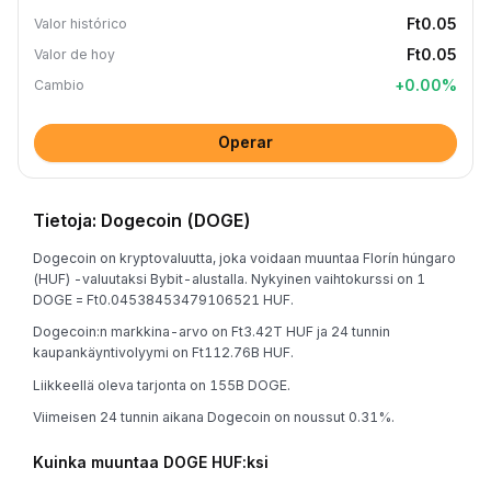
Ft0.05
Valor histórico
Ft0.05
Valor de hoy
+
0.00
%
Cambio
Operar
Tietoja: Dogecoin (DOGE)
Dogecoin on kryptovaluutta, joka voidaan muuntaa Florín húngaro
(HUF) -valuutaksi Bybit-alustalla. Nykyinen vaihtokurssi on 1
DOGE = Ft0.04538453479106521 HUF.
Dogecoin:n markkina-arvo on Ft3.42T HUF ja 24 tunnin
kaupankäyntivolyymi on Ft112.76B HUF.
Liikkeellä oleva tarjonta on 155B DOGE.
Viimeisen 24 tunnin aikana Dogecoin on noussut 0.31%.
Kuinka muuntaa DOGE HUF:ksi