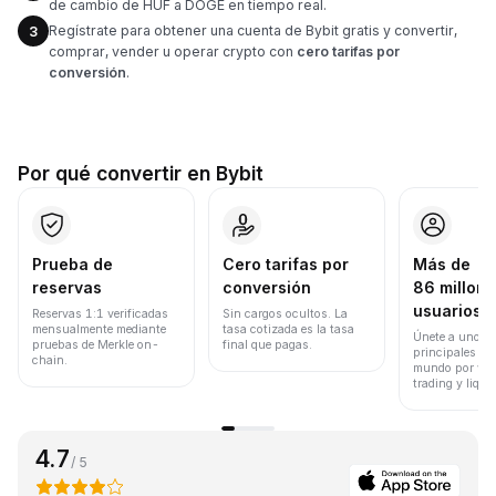
de cambio de HUF a DOGE en tiempo real.
Regístrate para obtener una cuenta de Bybit gratis y convertir,
3
comprar, vender u operar crypto con
cero tarifas por
conversión
.
Por qué convertir en Bybit
Prueba de
Cero tarifas por
Más de
reservas
conversión
86 millone
usuarios
Reservas 1:1 verificadas
Sin cargos ocultos. La
mensualmente mediante
tasa cotizada es la tasa
Únete a uno de
pruebas de Merkle on-
final que pagas.
principales ex
chain.
mundo por vol
trading y liqui
4.7
/ 5