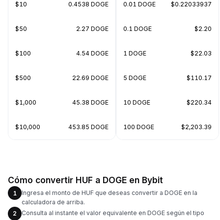
$10
0.4538 DOGE
0.01 DOGE
$0.22033937
$50
2.27 DOGE
0.1 DOGE
$2.20
$100
4.54 DOGE
1 DOGE
$22.03
$500
22.69 DOGE
5 DOGE
$110.17
$1,000
45.38 DOGE
10 DOGE
$220.34
$10,000
453.85 DOGE
100 DOGE
$2,203.39
Cómo convertir HUF a DOGE en Bybit
Ingresa el monto de HUF que deseas convertir a DOGE en la
1
calculadora de arriba.
Consulta al instante el valor equivalente en DOGE según el tipo
2