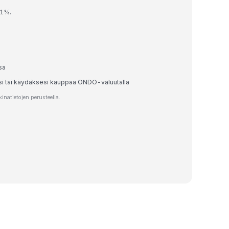
41%.
sa
esi tai käydäksesi kauppaa ONDO-valuutalla
natietojen perusteella.