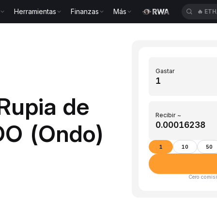
Herramientas
Finanzas
Más
🔥
ETH
Gastar
(Rupia de
Recibir ~
DO (Ondo)
1
10
50
Cero comisi