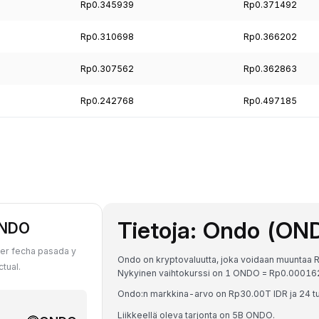
Rp0.345939
Rp0.371492
Rp0.310698
Rp0.366202
Rp0.307562
Rp0.362863
Rp0.242768
Rp0.497185
Tietoja: Ondo (ON
ONDO
er fecha pasada y
Ondo on kryptovaluutta, joka voidaan muuntaa Ru
tual.
Nykyinen vaihtokurssi on 1 ONDO = Rp0.000
Ondo:n markkina-arvo on Rp30.00T IDR ja 24 t
Liikkeellä oleva tarjonta on 5B ONDO.