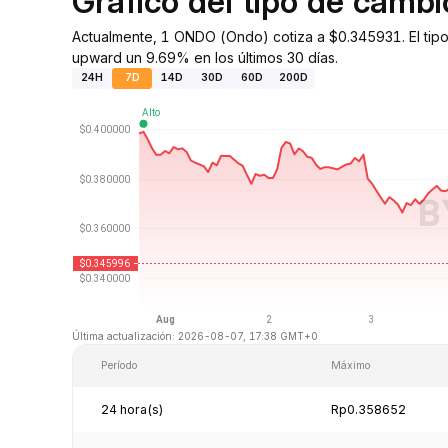
Gráfico del tipo de cam
Actualmente, 1 ONDO (Ondo) cotiza a $0.345931. El tip
upward un 9.69% en los últimos 30 días.
24H
7D
14D
30D
60D
200D
Última actualización: 2026-08-07, 17:38 GMT+0
Período
Máximo
24 hora(s)
Rp0.358652