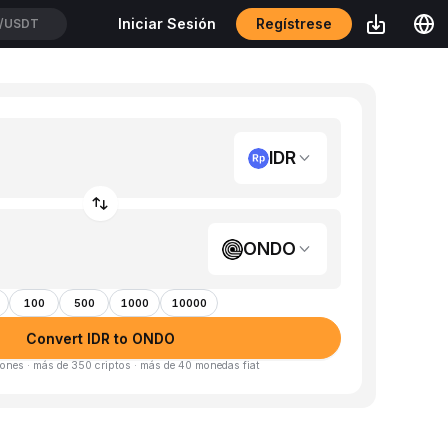
Regístrese
Iniciar Sesión
/USDT
IDR
ONDO
100
500
1000
10000
Convert IDR to ONDO
ones · más de 350 criptos · más de 40 monedas fiat