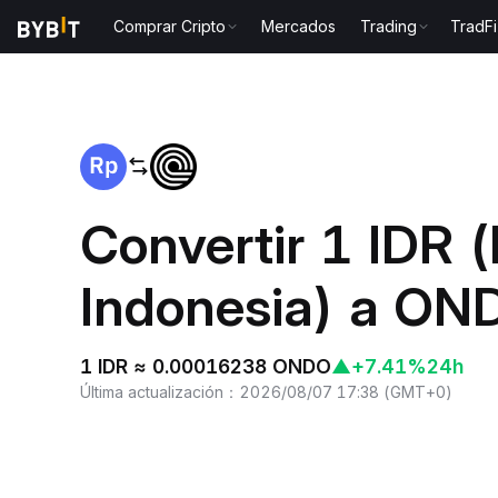
Comprar Cripto
Mercados
Trading
TradFi
Inicio
IDR to ONDO
Convertir 1 IDR 
Indonesia) a ON
1 IDR ≈ 0.00016238 ONDO
▲
+7.41%
24h
Última actualización
：
2026/08/07 17:38
(
GMT+0
)