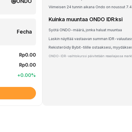
ONDO
Viimeisen 24 tunnin aikana Ondo on noussut 7.
Kuinka muuntaa ONDO IDR:ksi
Syötä ONDO-määrä, jonka haluat muuntaa
Fecha
Laskin näyttää vastaavan summan IDR-valuutas
Rekisteröidy Bybit-tilille ostaaksesi, myydäks
Rp0.00
ONDO-IDR-vaihtokurssi päivitetään reaaliajassa markki
Rp0.00
+
0.00
%