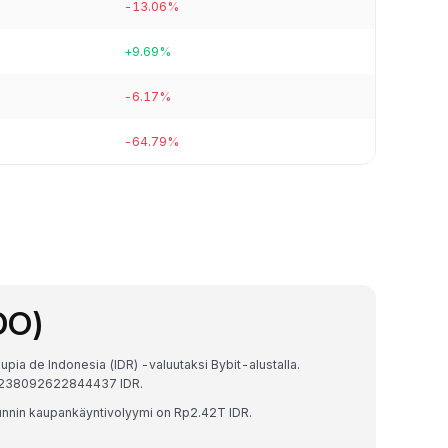
-13.06%
+9.69%
-6.17%
-64.79%
DO)
pia de Indonesia (IDR) -valuutaksi Bybit-alustalla.
16238092622844437 IDR.
unnin kaupankäyntivolyymi on Rp2.42T IDR.