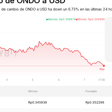
bio de ONDO a USD
o de cambio de ONDO a USD ha down un 6.73% en las últimas 24 hor
Máximo
:
Rp
0.398876
Mínimo
:
Rp
0.345996
Mínimo
Promedio
Rp0.345939
Rp0.352296