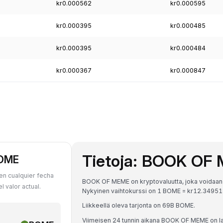
kr0.000562
kr0.000595
kr0.000395
kr0.000485
kr0.000395
kr0.000484
kr0.000367
kr0.000847
Tietoja: BOOK OF
BOME
n cualquier fecha
BOOK OF MEME on kryptovaluutta, joka voidaan m
 valor actual.
Nykyinen vaihtokurssi on 1 BOME = kr12.3495
Liikkeellä oleva tarjonta on 69B BOME.
Viimeisen 24 tunnin aikana BOOK OF MEME on l