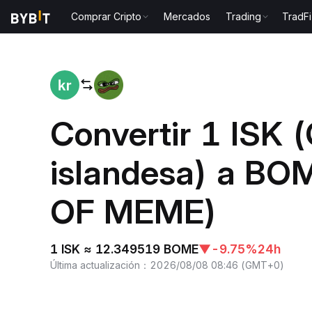
Comprar Cripto
Mercados
Trading
TradFi
Inicio
ISK to BOME
Convertir 1 ISK 
islandesa) a B
OF MEME)
1 ISK ≈ 12.349519 BOME
▼
-9.75%
24h
Última actualización
：
2026/08/08 08:46
(
GMT+0
)