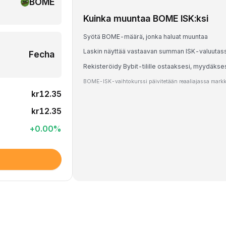
BOME
Kuinka muuntaa BOME ISK:ksi
Syötä BOME-määrä, jonka haluat muuntaa
Laskin näyttää vastaavan summan ISK-valuutas
Fecha
Rekisteröidy Bybit-tilille ostaaksesi, myydäks
BOME-ISK-vaihtokurssi päivitetään reaaliajassa markkin
kr12.35
kr12.35
+
0.00
%