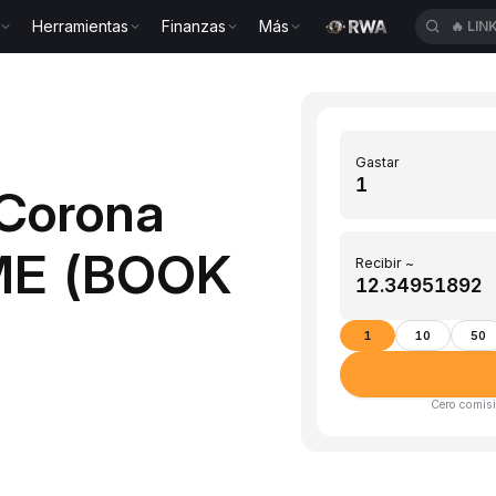
Herramientas
Finanzas
Más
🔥
BT
Gastar
(Corona
OME (BOOK
Recibir ~
1
10
50
Cero comisi