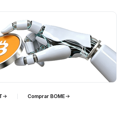
n ISK
T
Comprar BOME