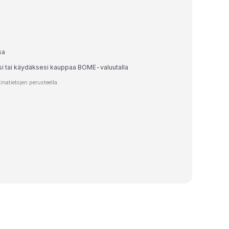
sa
esi tai käydäksesi kauppaa BOME-valuutalla
atietojen perusteella.