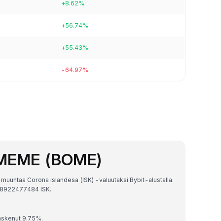
+8.62%
+56.74%
+55.43%
-64.97%
 MEME (BOME)
uuntaa Corona islandesa (ISK) -valuutaksi Bybit-alustalla.
18922477484 ISK.
askenut 9.75%.