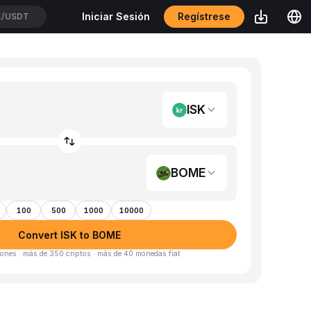
Regístrese
Iniciar Sesión
WUSDT
ISK
BOME
100
500
1000
10000
Convert ISK to BOME
ones · más de 350 criptos · más de 40 monedas fiat