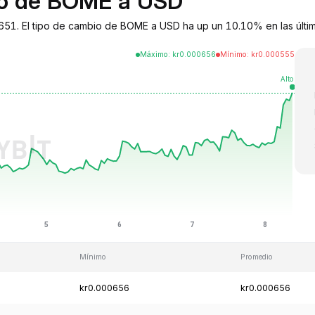
bio de BOME a USD
1. El tipo de cambio de BOME a USD ha up un 10.10% en las última
Máximo
:
kr
0.000656
Mínimo
:
kr
0.000555
Mínimo
Promedio
kr0.000656
kr0.000656