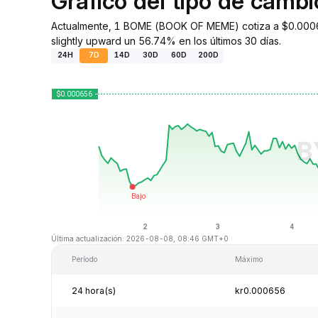
Gráfico del tipo de cam
Actualmente, 1 BOME (BOOK OF MEME) cotiza a $0.00065
slightly upward un 56.74% en los últimos 30 días.
24H
7D
14D
30D
60D
200D
Última actualización: 2026-08-08, 08:46 GMT+0
Período
Máximo
24 hora(s)
kr0.000656