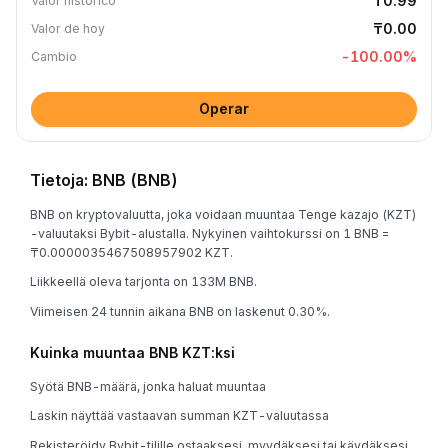
₸0.99
Valor histórico
₸0.00
Valor de hoy
-100.00
%
Cambio
Operar
Tietoja: BNB (BNB)
BNB on kryptovaluutta, joka voidaan muuntaa Tenge kazajo (KZT)
-valuutaksi Bybit-alustalla. Nykyinen vaihtokurssi on 1 BNB =
₸0.0000035467508957902 KZT.
Liikkeellä oleva tarjonta on 133M BNB.
Viimeisen 24 tunnin aikana BNB on laskenut 0.30%.
Kuinka muuntaa BNB KZT:ksi
Syötä BNB-määrä, jonka haluat muuntaa
Laskin näyttää vastaavan summan KZT-valuutassa
Rekisteröidy Bybit-tilille ostaaksesi, myydäksesi tai käydäksesi