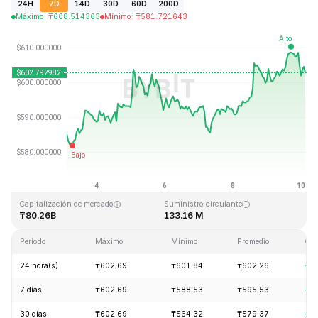
24H
7D
14D
30D
60D
200D
Máximo
:
₸
608.514363
Mínimo
:
₸
581.721643
Última actualización: 2026-08-10, 02:39 GMT+0
Máximo histórico
Mínimo histórico
₸1,369.99
₸0.039818
Capitalización de mercado
Suministro circulante
₸80.26B
133.16 M
Período
Máximo
Mínimo
Promedio
Cam
24 hora(s)
₸602.69
₸601.84
₸602.26
+0
7 días
₸602.69
₸588.53
₸595.53
+3
30 días
₸602.69
₸564.32
₸579.37
+5