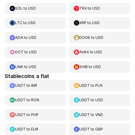
SOL
to
USD
TRX
to
USD
LTC
to
USD
XRP
to
USD
ADA
to
USD
DOGE
to
USD
DOT
to
USD
AVAX
to
USD
LINK
to
USD
SHIB
to
USD
Stablecoins a fiat
USDT
to
INR
USDT
to
PLN
USDT
to
RON
USDT
to
USD
USDT
to
PHP
USDT
to
VND
USDT
to
EUR
USDT
to
GBP