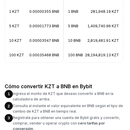
1 KZT
0.00000355 BNB
1 BNB
281,948.19 KZT
5 KZT
0.00001773 BNB
5 BNB
1,409,740.96 KZT
10 KZT
0.00003547 BNB
10 BNB
2,819,481.91 KZT
100 KZT
0.00035468 BNB
100 BNB
28,194,819.13 KZT
Cómo convertir KZT a BNB en Bybit
Ingresa el monto de KZT que deseas convertir a BNB en la
1
calculadora de arriba.
Consulta al instante el valor equivalente en BNB según el tipo de
2
cambio de KZT a BNB en tiempo real.
Regístrate para obtener una cuenta de Bybit gratis y convertir,
3
comprar, vender u operar crypto con
cero tarifas por
conversión
.