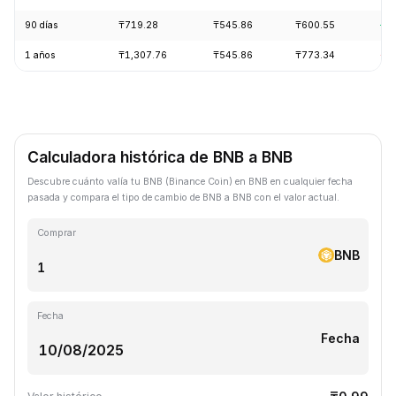
90 días
₸719.28
₸545.86
₸600.55
+1
1 años
₸1,307.76
₸545.86
₸773.34
-2
Calculadora histórica de BNB a BNB
Descubre cuánto valía tu BNB (Binance Coin) en BNB en cualquier fecha
pasada y compara el tipo de cambio de BNB a BNB con el valor actual.
Comprar
BNB
Fecha
Fecha