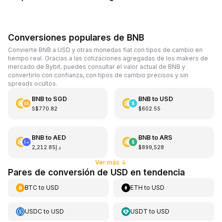
Conversiones populares de BNB
Convierte BNB a USD y otras monedas fiat con tipos de cambio en
tiempo real. Gracias a las cotizaciones agregadas de los makers de
mercado de Bybit, puedes consultar el valor actual de BNB y
convertirlo con confianza, con tipos de cambio precisos y sin
spreads ocultos.
BNB
to
SGD
BNB
to
USD
S$770.82
$602.55
BNB
to
AED
BNB
to
ARS
د.إ2,212.85
$899,528
Ver más
↓
Pares de conversión de USD en tendencia
BTC
to
USD
ETH
to
USD
USDC
to
USD
USDT
to
USD