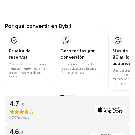
Por qué convertir en Bybit
Prueba de
Cero tarifas por
Más de
reservas
conversión
86 millone
usuarios
Reservas 1:1 verificadas
Sin cargos ocultos. La
mensualmente mediante
tasa cotizada es la tasa
Únete a uno de
pruebas de Merkle on-
final que pagas.
principales ex
chain.
mundo por vol
trading y liqui
4.7
/ 5
47K Reviews
4.6
/ 5