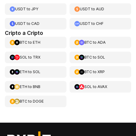
USDT
to
JPY
USDT
to
AUD
USDT
to
CAD
USDT
to
CHF
Cripto a Cripto
BTC
to
ETH
BTC
to
ADA
SOL
to
TRX
BTC
to
SOL
ETH
to
SOL
BTC
to
XRP
ETH
to
BNB
SOL
to
AVAX
BTC
to
DOGE