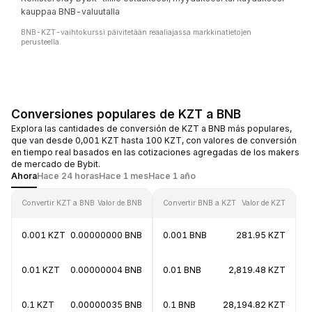
kauppaa BNB-valuutalla
BNB-KZT-vaihtokurssi päivitetään reaaliajassa markkinatietojen
perusteella.
Conversiones populares de KZT a BNB
Explora las cantidades de conversión de KZT a BNB más populares,
que van desde 0,001 KZT hasta 100 KZT, con valores de conversión
en tiempo real basados en las cotizaciones agregadas de los makers
de mercado de Bybit.
Ahora
Hace 24 horas
Hace 1 mes
Hace 1 año
Convertir KZT a BNB
Valor de BNB
Convertir BNB a KZT
Valor de KZT
0.001 KZT
0.00000000 BNB
0.001 BNB
281.95 KZT
0.01 KZT
0.00000004 BNB
0.01 BNB
2,819.48 KZT
0.1 KZT
0.00000035 BNB
0.1 BNB
28,194.82 KZT