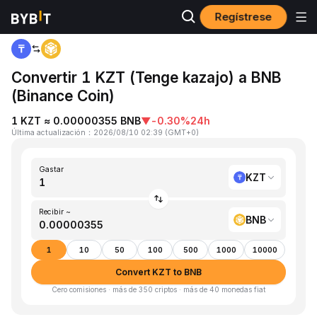
Regístrese
Inicio
KZT to BNB
Convertir 1 KZT (Tenge kazajo) a BNB
(Binance Coin)
1 KZT ≈ 0.00000355 BNB
▼
-0.30%
24h
Última actualización
：
2026/08/10 02:39
(
GMT+0
)
Gastar
KZT
Recibir ~
BNB
1
10
50
100
500
1000
10000
Convert KZT to BNB
Cero comisiones · más de 350 criptos · más de 40 monedas fiat