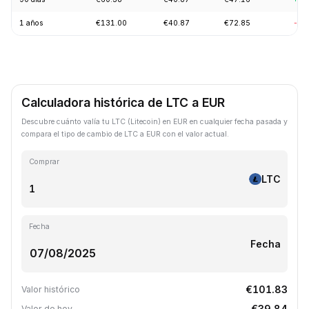
1 años
€131.00
€40.87
€72.85
-62
Calculadora histórica de LTC a EUR
Descubre cuánto valía tu LTC (Litecoin) en EUR en cualquier fecha pasada y
compara el tipo de cambio de LTC a EUR con el valor actual.
Comprar
LTC
Fecha
Fecha
€101.83
Valor histórico
€39.84
Valor de hoy