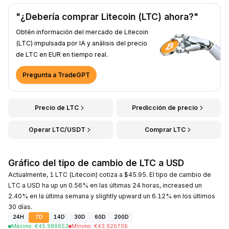
"¿Debería comprar Litecoin (LTC) ahora?"
Obtén información del mercado de Litecoin
(LTC) impulsada por IA y análisis del precio
de LTC en EUR en tiempo real.
Pregunta a TradeGPT
Precio de LTC
Predicción de precio
Operar LTC/USDT
Comprar LTC
Gráfico del tipo de cambio de LTC a USD
Actualmente, 1 LTC (Litecoin) cotiza a $45.95. El tipo de cambio de
LTC a USD ha up un 0.56% en las últimas 24 horas, increased un
2.40% en la última semana y slightly upward un 6.12% en los últimos
30 días.
24H
7D
14D
30D
60D
200D
Máximo
:
€
45.986653
Mínimo
:
€
43.926706