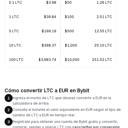
0.1 LTC
$3.98
$50
1.26 LTC
1 LTC
$39.84
$100
2.51 LTC
5 LTC
$199.19
$500
12.55 LTC
10 LTC
$398.37
$1,000
25.10 LTC
100 LTC
$3,983.74
$10,000
251.02 LTC
Cómo convertir LTC a EUR en Bybit
Ingresa el monto de LTC que deseas convertir a EUR en la
1
calculadora de arriba.
Consulta al instante el valor equivalente en EUR según el tipo de
2
cambio de LTC a EUR en tiempo real.
Regístrate para obtener una cuenta de Bybit gratis y convertir,
3
comprar, vender u operar LTC con
cero tarifas por conversión
.