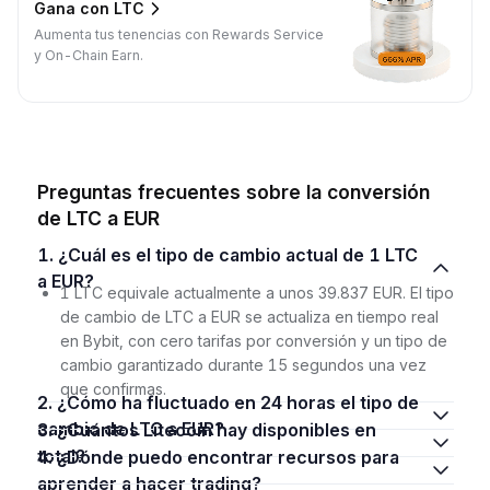
Gana con LTC
Aumenta tus tenencias con Rewards Service
y On-Chain Earn.
Preguntas frecuentes sobre la conversión
de LTC a EUR
1. ¿Cuál es el tipo de cambio actual de 1 LTC
a EUR?
1 LTC equivale actualmente a unos 39.837 EUR. El tipo
de cambio de LTC a EUR se actualiza en tiempo real
en Bybit, con cero tarifas por conversión y un tipo de
cambio garantizado durante 15 segundos una vez
que confirmas.
2. ¿Cómo ha fluctuado en 24 horas el tipo de
cambio de LTC a EUR?
3. ¿Cuántos Litecoin hay disponibles en
total?
4. ¿Dónde puedo encontrar recursos para
aprender a hacer trading?