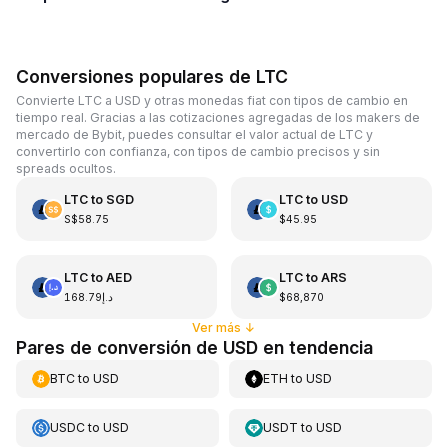
Conversiones populares de LTC
Convierte LTC a USD y otras monedas fiat con tipos de cambio en
tiempo real. Gracias a las cotizaciones agregadas de los makers de
mercado de Bybit, puedes consultar el valor actual de LTC y
convertirlo con confianza, con tipos de cambio precisos y sin
spreads ocultos.
LTC
to
SGD
LTC
to
USD
S$58.75
$45.95
LTC
to
AED
LTC
to
ARS
د.إ168.79
$68,870
Ver más
↓
Pares de conversión de USD en tendencia
BTC
to
USD
ETH
to
USD
USDC
to
USD
USDT
to
USD