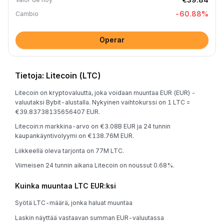
-60.88
%
Cambio
Operar
Tietoja: Litecoin (LTC)
Litecoin on kryptovaluutta, joka voidaan muuntaa EUR (EUR) -
valuutaksi Bybit-alustalla. Nykyinen vaihtokurssi on 1 LTC =
€39.83738135656407 EUR.
Litecoin:n markkina-arvo on €3.08B EUR ja 24 tunnin
kaupankäyntivolyymi on €138.76M EUR.
Liikkeellä oleva tarjonta on 77M LTC.
Viimeisen 24 tunnin aikana Litecoin on noussut 0.68%.
Kuinka muuntaa LTC EUR:ksi
Syötä LTC-määrä, jonka haluat muuntaa
Laskin näyttää vastaavan summan EUR-valuutassa