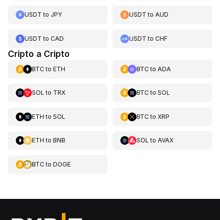
USDT
to
JPY
USDT
to
AUD
USDT
to
CAD
USDT
to
CHF
Cripto a Cripto
BTC
to
ETH
BTC
to
ADA
SOL
to
TRX
BTC
to
SOL
ETH
to
SOL
BTC
to
XRP
ETH
to
BNB
SOL
to
AVAX
BTC
to
DOGE