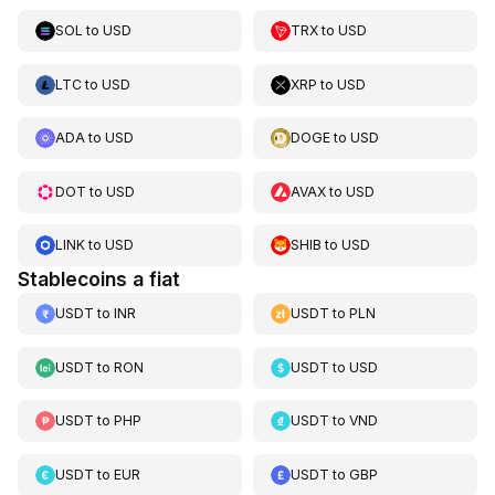
SOL
to
USD
TRX
to
USD
LTC
to
USD
XRP
to
USD
ADA
to
USD
DOGE
to
USD
DOT
to
USD
AVAX
to
USD
LINK
to
USD
SHIB
to
USD
Stablecoins a fiat
USDT
to
INR
USDT
to
PLN
USDT
to
RON
USDT
to
USD
USDT
to
PHP
USDT
to
VND
USDT
to
EUR
USDT
to
GBP