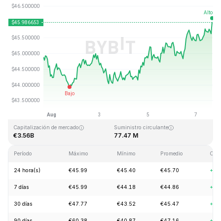
Última actualización: 2026-08-07, 16:07 GMT+0
Máximo histórico
Mínimo histórico
€410.26
€1.15
Capitalización de mercado
Suministro circulante
€3.56B
77.47 M
Período
Máximo
Mínimo
Promedio
Cam
24 hora(s)
€45.99
€45.40
€45.70
+0.
7 días
€45.99
€44.18
€44.86
+2.
30 días
€47.77
€43.52
€45.47
+6.
90 días
€60.38
€40.87
€47.16
+6.