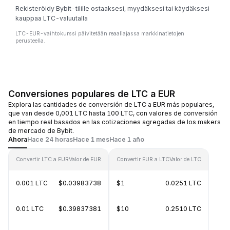
Rekisteröidy Bybit-tilille ostaaksesi, myydäksesi tai käydäksesi
kauppaa LTC-valuutalla
LTC-EUR-vaihtokurssi päivitetään reaaliajassa markkinatietojen
perusteella.
Conversiones populares de LTC a EUR
Explora las cantidades de conversión de LTC a EUR más populares,
que van desde 0,001 LTC hasta 100 LTC, con valores de conversión
en tiempo real basados en las cotizaciones agregadas de los makers
de mercado de Bybit.
Ahora
Hace 24 horas
Hace 1 mes
Hace 1 año
Convertir LTC a EUR
Valor de EUR
Convertir EUR a LTC
Valor de LTC
0.001 LTC
$0.03983738
$1
0.0251 LTC
0.01 LTC
$0.39837381
$10
0.2510 LTC