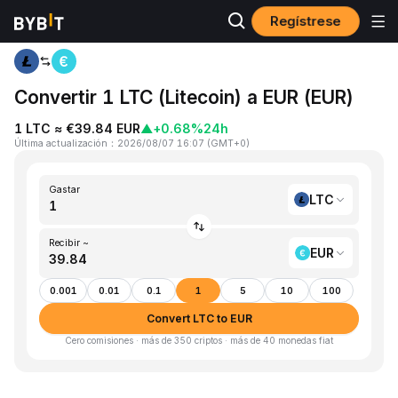
Regístrese
Inicio
LTC to EUR
Convertir 1 LTC (Litecoin) a EUR (EUR)
1 LTC ≈ €39.84 EUR
▲
+0.68%
24h
Última actualización
：
2026/08/07 16:07
(
GMT+0
)
Gastar
LTC
Recibir ~
EUR
0.001
0.01
0.1
1
5
10
100
Convert LTC to EUR
Cero comisiones · más de 350 criptos · más de 40 monedas fiat