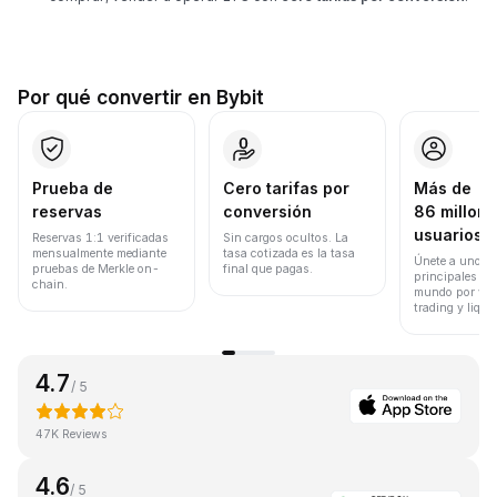
Por qué convertir en Bybit
Prueba de
Cero tarifas por
Más de
reservas
conversión
86 millone
usuarios
Reservas 1:1 verificadas
Sin cargos ocultos. La
mensualmente mediante
tasa cotizada es la tasa
Únete a uno de
pruebas de Merkle on-
final que pagas.
principales ex
chain.
mundo por vol
trading y liqui
4.7
/ 5
47K Reviews
4.6
/ 5