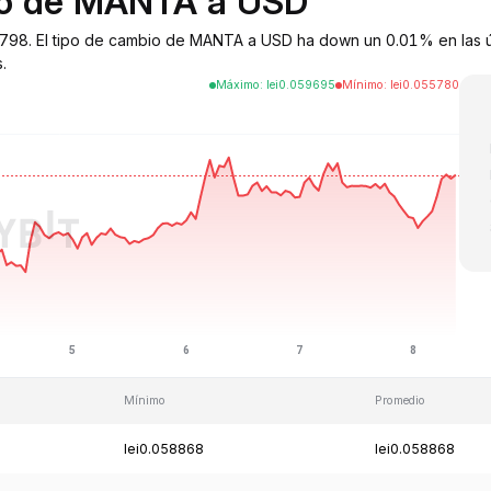
bio de MANTA a USD
98. El tipo de cambio de MANTA a USD ha down un 0.01% en las úl
.
Máximo
:
lei
0.059695
Mínimo
:
lei
0.055780
Mínimo
Promedio
lei0.058868
lei0.058868