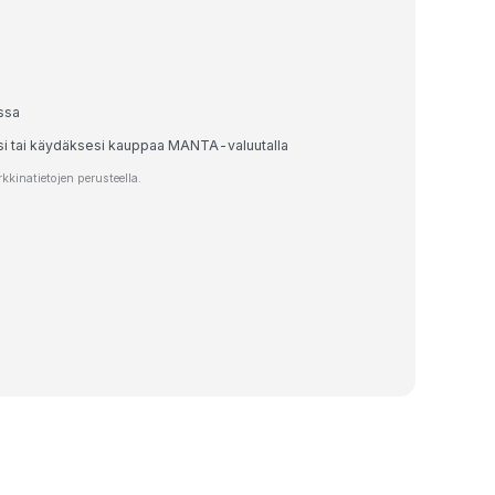
ssa
esi tai käydäksesi kauppaa MANTA-valuutalla
inatietojen perusteella.