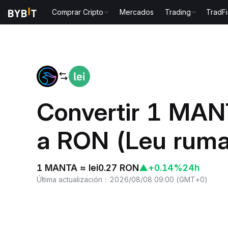
Comprar Cripto
Mercados
Trading
TradFi
Inicio
MANTA to RON
Convertir 1 MAN
a RON (Leu rum
1 MANTA ≈ lei0.27 RON
▲
+0.14%
24h
Última actualización
：
2026/08/08 09:00
(
GMT+0
)