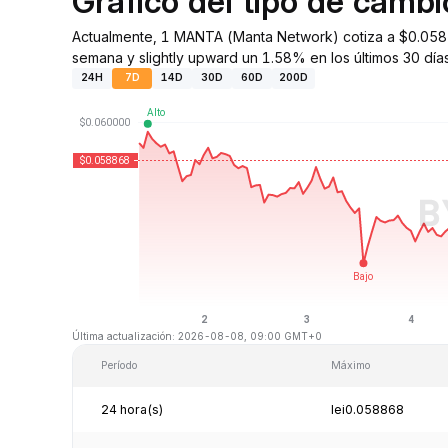
Gráfico del tipo de cam
Actualmente, 1 MANTA (Manta Network) cotiza a $0.0587
semana y slightly upward un 1.58% en los últimos 30 días
24H
7D
14D
30D
60D
200D
Última actualización: 2026-08-08, 09:00 GMT+0
Período
Máximo
24 hora(s)
lei0.058868