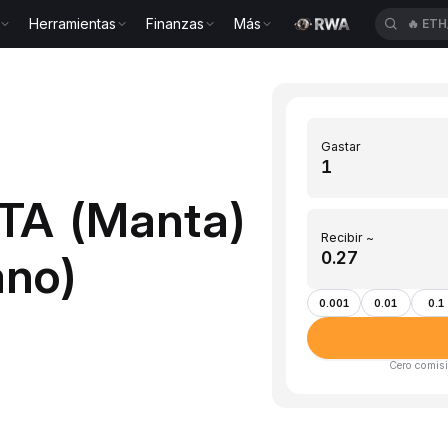
Herramientas
Finanzas
Más
🔥
GWE
Gastar
TA (Manta)
Recibir ~
ano)
0.001
0.01
0.1
Cero comisi