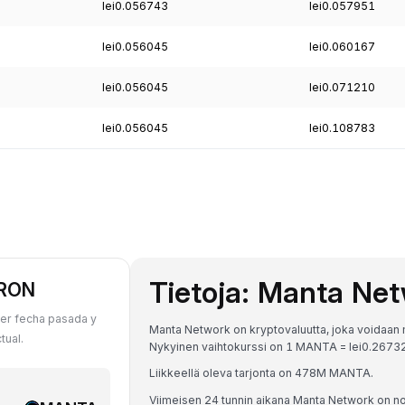
lei0.056743
lei0.057951
lei0.056045
lei0.060167
lei0.056045
lei0.071210
lei0.056045
lei0.108783
Tietoja: Manta Ne
 RON
er fecha pasada y
Manta Network on kryptovaluutta, joka voidaan 
tual.
Nykyinen vaihtokurssi on 1 MANTA = lei0.26
Liikkeellä oleva tarjonta on 478M MANTA.
Viimeisen 24 tunnin aikana Manta Network on n