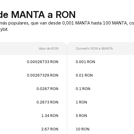
 de MANTA a RON
más populares, que van desde 0,001 MANTA hasta 100 MANTA, con 
bit.
Valor de RON
Convertir RON a MANTA
0.00026733 RON
0.001 RON
0.00267329 RON
0.01 RON
0.0267 RON
0.1 RON
0.2673 RON
1 RON
1.34 RON
5 RON
2.67 RON
10 RON