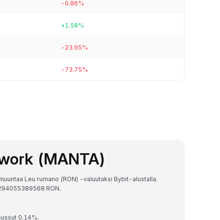
-0.86%
+1.58%
-23.95%
-73.75%
twork (MANTA)
muuntaa Leu rumano (RON) -valuutaksi Bybit-alustalla.
73294055389568 RON.
oussut 0.14%.