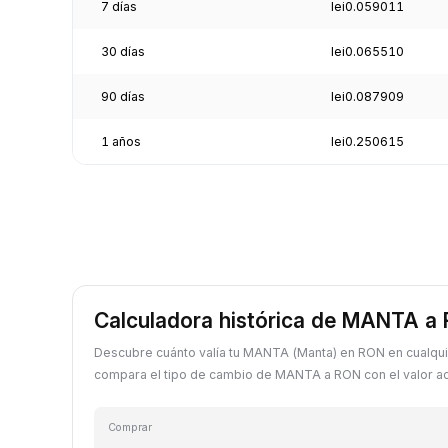
7 días
lei0.059011
30 días
lei0.065510
90 días
lei0.087909
1 años
lei0.250615
Calculadora histórica de MANTA a
Descubre cuánto valía tu MANTA (Manta) en RON en cualqui
compara el tipo de cambio de MANTA a RON con el valor ac
Comprar