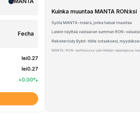
MANTA
Kuinka muuntaa MANTA RON:ksi
Syötä MANTA-määrä, jonka haluat muuntaa
Laskin näyttää vastaavan summan RON-valuuta
Fecha
Rekisteröidy Bybit-tilille ostaaksesi, myydäks
MANTA-RON-vaihtokurssi päivitetään reaaliajassa markk
lei0.27
lei0.27
+
0.00
%