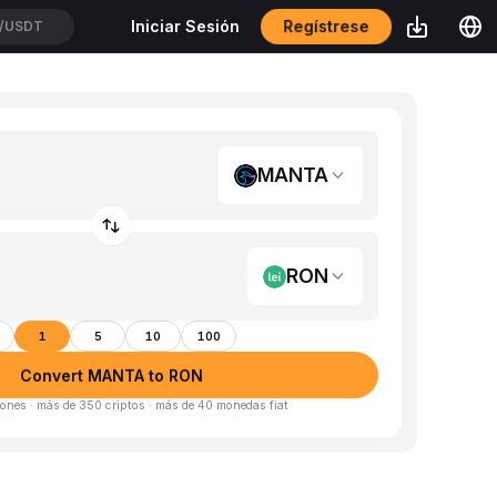
Regístrese
Iniciar Sesión
IUSDT
MANTA
RON
1
5
10
100
Convert MANTA to RON
ones · más de 350 criptos · más de 40 monedas fiat